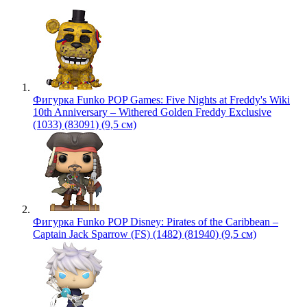
Фигурка Funko POP Games: Five Nights at Freddy's Wiki
10th Anniversary – Withered Golden Freddy Exclusive
(1033) (83091) (9,5 см)
Фигурка Funko POP Disney: Pirates of the Caribbean –
Captain Jack Sparrow (FS) (1482) (81940) (9,5 см)