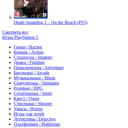
Death Stranding 2 – On the Beach (PS5)
Смотреть все
Игры PlayStation 5
Гонки / Racing
Боевик / Action
Стратегии / Strategy
Драки / Fighting
Приключения / Adventure
Бродилки / Arcade
Музыкальные / Music
Симуляторы / Simulator
Ролевые / RPG
Спортивные / Sport
Квест / Quest
Стрелялки / Shooter
Ужасы / Horror
Игры для детей
Детективы / Detective
Платформер / Platformer