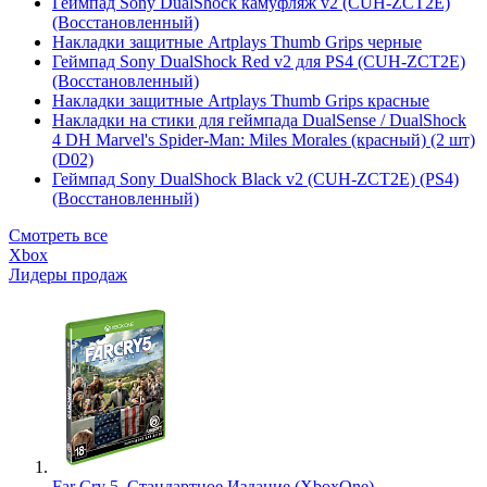
Геймпад Sony DualShock камуфляж v2 (CUH-ZCT2E)
(Восстановленный)
Накладки защитные Artplays Thumb Grips черные
Геймпад Sony DualShock Red v2 для PS4 (CUH-ZCT2E)
(Восстановленный)
Накладки защитные Artplays Thumb Grips красные
Накладки на стики для геймпада DualSense / DualShock
4 DH Marvel's Spider-Man: Miles Morales (красный) (2 шт)
(D02)
Геймпад Sony DualShock Black v2 (CUH-ZCT2E) (PS4)
(Восстановленный)
Смотреть все
Xbox
Лидеры продаж
Far Cry 5. Стандартное Издание (XboxOne)