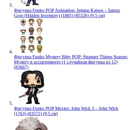
Фигурка Funko POP Animation: Jujutsu Kaisen – Satoru
Gojo (Hidden Inventory) (1885) (85326) (9,5 см)
Фигурка Funko Mystery Bitty POP: Stranger Things Season:
Mystery в ассортименте (1 случайная фигурка из 12)
(83667)
Фигурка Funko POP Movies: John Wick 3 – John Wick
(1763) (83572) (9,5 см)