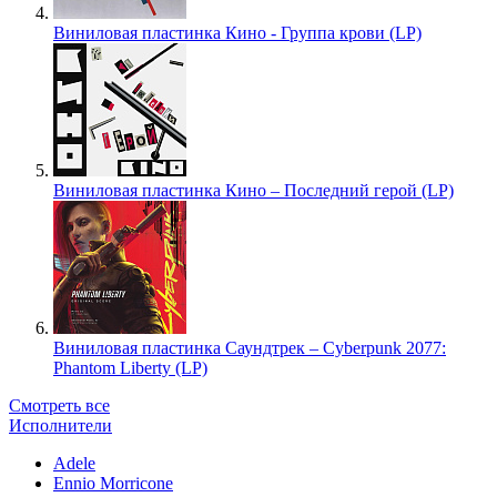
Виниловая пластинка Кино - Группа крови (LP)
Виниловая пластинка Кино – Последний герой (LP)
Виниловая пластинка Саундтрек – Cyberpunk 2077:
Phantom Liberty (LP)
Смотреть все
Исполнители
Adele
Ennio Morricone