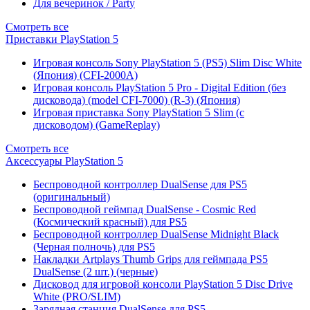
Для вечеринок / Party
Смотреть все
Приставки PlayStation 5
Игровая консоль Sony PlayStation 5 (PS5) Slim Disc White
(Япония) (CFI-2000A)
Игровая консоль PlayStation 5 Pro - Digital Edition (без
дисковода) (model CFI-7000) (R-3) (Япония)
Игровая приставка Sony PlayStation 5 Slim (с
дисководом) (GameReplay)
Смотреть все
Аксессуары PlayStation 5
Беспроводной контроллер DualSense для PS5
(оригинальный)
Беспроводной геймпад DualSense - Cosmic Red
(Космический красный) для PS5
Беспроводной контроллер DualSense Midnight Black
(Черная полночь) для PS5
Накладки Artplays Thumb Grips для геймпада PS5
DualSense (2 шт.) (черные)
Дисковод для игровой консоли PlayStation 5 Disc Drive
White (PRO/SLIM)
Зарядная станция DualSense для PS5