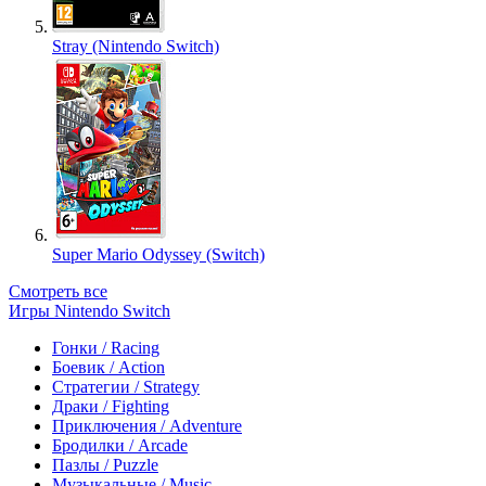
Stray (Nintendo Switch)
Super Mario Odyssey (Switch)
Смотреть все
Игры Nintendo Switch
Гонки / Racing
Боевик / Action
Стратегии / Strategy
Драки / Fighting
Приключения / Adventure
Бродилки / Arcade
Пазлы / Puzzle
Музыкальные / Music