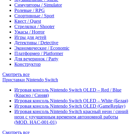
Симуляторы / Simulator
Ролевые / RPG
Спортивные / Sport
Квест / Quest
Стрелялки / Shooter
Ужасы / Horror
Игры для детей
Детективы / Detective
Экономические / Economic
Платформер / Platformer
Для вечеринок / Party
Конструктор
Смотреть все
Приставки Nintendo Switch
Игровая консоль Nintendo Switch OLED – Red / Blue
(Красно / Синяя)
Игровая консоль Nintendo Switch OLED – White (Белая)
Игровая консоль Nintendo Switch OLED (GameReplay)
Игровая консоль Nintendo Switch красный неон / синий
неон с улучшенным временем автономной работы
(MOD. HAC-001-01)
Смотреть все