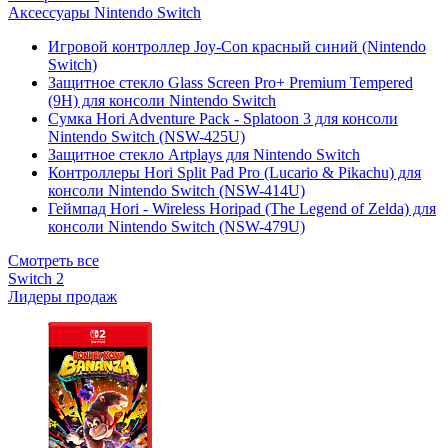
Аксессуары Nintendo Switch
Игровой контроллер Joy-Con красный синий (Nintendo
Switch)
Защитное стекло Glass Screen Pro+ Premium Tempered
(9H) для консоли Nintendo Switch
Сумка Hori Adventure Pack - Splatoon 3 для консоли
Nintendo Switch (NSW-425U)
Защитное стекло Artplays для Nintendo Switch
Контроллеры Hori Split Pad Pro (Lucario & Pikachu) для
консоли Nintendo Switch (NSW-414U)
Геймпад Hori - Wireless Horipad (The Legend of Zelda) для
консоли Nintendo Switch (NSW-479U)
Смотреть все
Switch 2
Лидеры продаж