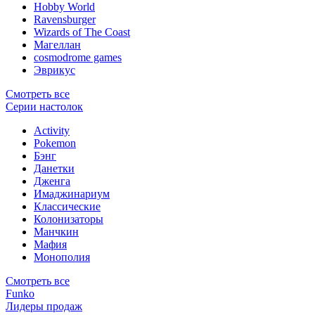
Hobby World
Ravensburger
Wizards of The Coast
Магеллан
сosmodrome games
Эврикус
Смотреть все
Серии настолок
Activity
Pokemon
Бэнг
Данетки
Дженга
Имаджинариум
Классические
Колонизаторы
Манчкин
Мафия
Монополия
Смотреть все
Funko
Лидеры продаж