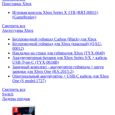
Приставки Xbox
Игровая консоль Xbox Series X 1TB (RRT-00011)
(GameReplay)
Смотреть все
Аксессуары Xbox
Беспроводной геймпад Carbon (Black) для Xbox
Беспроводной геймпад для Xbox (красный) (QAU-
00012)
Накладки на стики для геймпадов Xbox (TYX-0649)
Аккумуляторная батарея для Xbox Series S/X + кабель
USB-Type-C (TYX-0634B)
Зарядный комплект - аккумулятор геймпада + шнур
зарядки для Xbox One (RA-2015-2)
Оригинальный аккумулятор + USB-C кабель для Xbox
One (S model-1727)
Смотреть все
Switch
Лидеры продаж