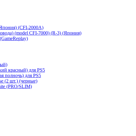
 (Япония) (CFI-2000A)
сковода) (model CFI-7000) (R-3) (Япония)
 (GameReplay)
ный)
кий красный) для PS5
ая полночь) для PS5
e (2 шт.) (черные)
hite (PRO/SLIM)