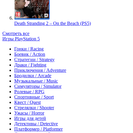
Death Stranding 2 – On the Beach (PS5)
Смотреть все
Игры PlayStation 5
Гонки / Racing
Боевик / Action
Стратегии / Strategy
Драки / Fighting
Приключения / Adventure
Бродилки / Arcade
Музыкальные / Music
Симуляторы / Simulator
Ролевые / RPG
Спортивные / Sport
Квест / Quest
Стрелялки / Shooter
Ужасы / Horror
Игры для детей
Детективы / Detective
Платформер / Platformer