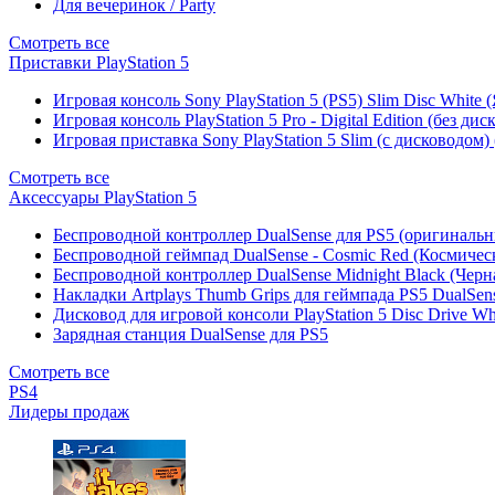
Для вечеринок / Party
Смотреть все
Приставки PlayStation 5
Игровая консоль Sony PlayStation 5 (PS5) Slim Disc White
Игровая консоль PlayStation 5 Pro - Digital Edition (без ди
Игровая приставка Sony PlayStation 5 Slim (с дисководом)
Смотреть все
Аксессуары PlayStation 5
Беспроводной контроллер DualSense для PS5 (оригиналь
Беспроводной геймпад DualSense - Cosmic Red (Космичес
Беспроводной контроллер DualSense Midnight Black (Черн
Накладки Artplays Thumb Grips для геймпада PS5 DualSens
Дисковод для игровой консоли PlayStation 5 Disc Drive W
Зарядная станция DualSense для PS5
Смотреть все
PS4
Лидеры продаж