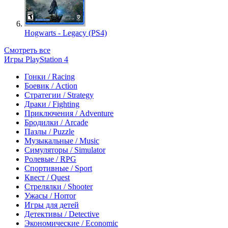
Hogwarts - Legacy (PS4)
Смотреть все
Игры PlayStation 4
Гонки / Racing
Боевик / Action
Стратегии / Strategy
Драки / Fighting
Приключения / Adventure
Бродилки / Arcade
Пазлы / Puzzle
Музыкальные / Music
Симуляторы / Simulator
Ролевые / RPG
Спортивные / Sport
Квест / Quest
Стрелялки / Shooter
Ужасы / Horror
Игры для детей
Детективы / Detective
Экономические / Economic