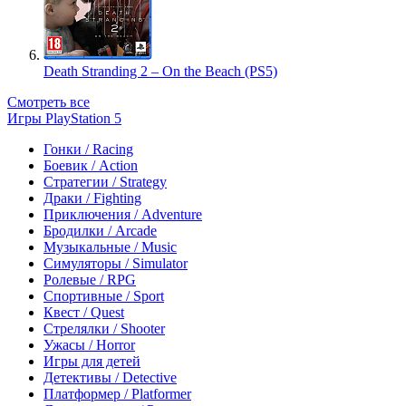
Death Stranding 2 – On the Beach (PS5)
Смотреть все
Игры PlayStation 5
Гонки / Racing
Боевик / Action
Стратегии / Strategy
Драки / Fighting
Приключения / Adventure
Бродилки / Arcade
Музыкальные / Music
Симуляторы / Simulator
Ролевые / RPG
Спортивные / Sport
Квест / Quest
Стрелялки / Shooter
Ужасы / Horror
Игры для детей
Детективы / Detective
Платформер / Platformer