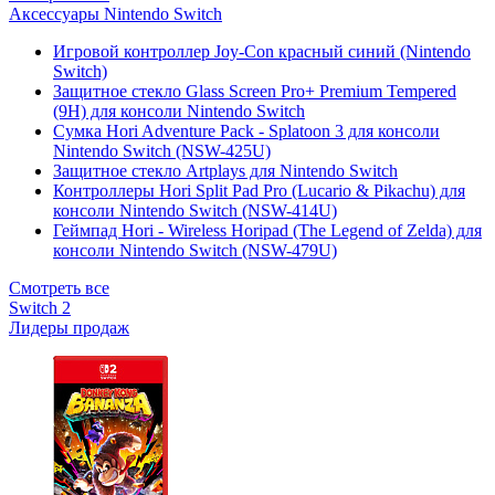
Аксессуары Nintendo Switch
Игровой контроллер Joy-Con красный синий (Nintendo
Switch)
Защитное стекло Glass Screen Pro+ Premium Tempered
(9H) для консоли Nintendo Switch
Сумка Hori Adventure Pack - Splatoon 3 для консоли
Nintendo Switch (NSW-425U)
Защитное стекло Artplays для Nintendo Switch
Контроллеры Hori Split Pad Pro (Lucario & Pikachu) для
консоли Nintendo Switch (NSW-414U)
Геймпад Hori - Wireless Horipad (The Legend of Zelda) для
консоли Nintendo Switch (NSW-479U)
Смотреть все
Switch 2
Лидеры продаж