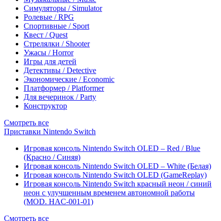
Симуляторы / Simulator
Ролевые / RPG
Спортивные / Sport
Квест / Quest
Стрелялки / Shooter
Ужасы / Horror
Игры для детей
Детективы / Detective
Экономические / Economic
Платформер / Platformer
Для вечеринок / Party
Конструктор
Смотреть все
Приставки Nintendo Switch
Игровая консоль Nintendo Switch OLED – Red / Blue
(Красно / Синяя)
Игровая консоль Nintendo Switch OLED – White (Белая)
Игровая консоль Nintendo Switch OLED (GameReplay)
Игровая консоль Nintendo Switch красный неон / синий
неон с улучшенным временем автономной работы
(MOD. HAC-001-01)
Смотреть все