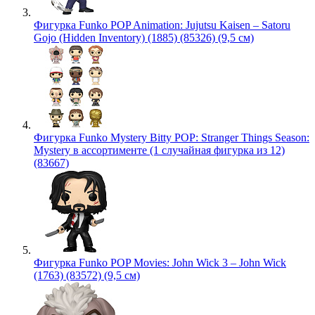
Фигурка Funko POP Animation: Jujutsu Kaisen – Satoru
Gojo (Hidden Inventory) (1885) (85326) (9,5 см)
Фигурка Funko Mystery Bitty POP: Stranger Things Season:
Mystery в ассортименте (1 случайная фигурка из 12)
(83667)
Фигурка Funko POP Movies: John Wick 3 – John Wick
(1763) (83572) (9,5 см)