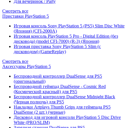
Для вечеринок / Party
Смотреть все
Приставки PlayStation 5
Игровая консоль Sony PlayStation 5 (PS5) Slim Disc White
(Япония) (CFI-2000A)
Игровая консоль PlayStation 5 Pro - Digital Edition (без
дисковода) (model CFI-7000) (R-3) (Япония)
Игровая приставка Sony PlayStation 5 Slim (с
дисководом) (GameReplay)
Смотреть все
Аксессуары PlayStation 5
Беспроводной контроллер DualSense для PS5
(оригинальный)
Беспроводной геймпад DualSense - Cosmic Red
(Космический красный) для PS5
Беспроводной контроллер DualSense Midnight Black
(Черная полночь) для PS5
Накладки Artplays Thumb Grips для геймпада PS5
DualSense (2 шт.) (черные)
Дисковод для игровой консоли PlayStation 5 Disc Drive
White (PRO/SLIM)
Зарядная станция DualSense для PS5