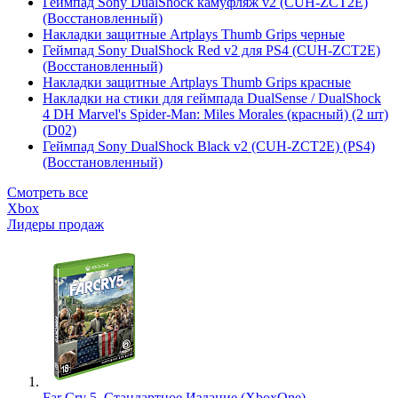
Геймпад Sony DualShock камуфляж v2 (CUH-ZCT2E)
(Восстановленный)
Накладки защитные Artplays Thumb Grips черные
Геймпад Sony DualShock Red v2 для PS4 (CUH-ZCT2E)
(Восстановленный)
Накладки защитные Artplays Thumb Grips красные
Накладки на стики для геймпада DualSense / DualShock
4 DH Marvel's Spider-Man: Miles Morales (красный) (2 шт)
(D02)
Геймпад Sony DualShock Black v2 (CUH-ZCT2E) (PS4)
(Восстановленный)
Смотреть все
Xbox
Лидеры продаж
Far Cry 5. Стандартное Издание (XboxOne)