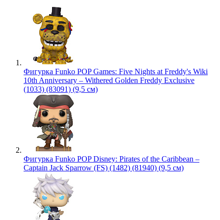
Фигурка Funko POP Games: Five Nights at Freddy's Wiki
10th Anniversary – Withered Golden Freddy Exclusive
(1033) (83091) (9,5 см)
Фигурка Funko POP Disney: Pirates of the Caribbean –
Captain Jack Sparrow (FS) (1482) (81940) (9,5 см)