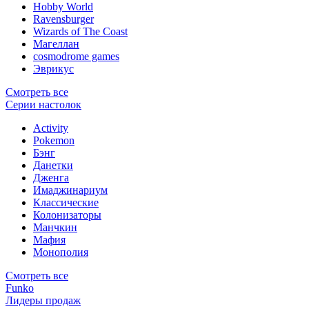
Hobby World
Ravensburger
Wizards of The Coast
Магеллан
сosmodrome games
Эврикус
Смотреть все
Серии настолок
Activity
Pokemon
Бэнг
Данетки
Дженга
Имаджинариум
Классические
Колонизаторы
Манчкин
Мафия
Монополия
Смотреть все
Funko
Лидеры продаж