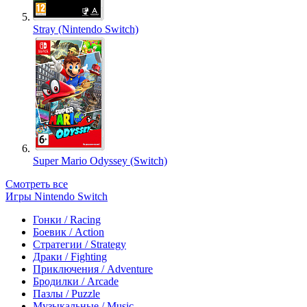
Stray (Nintendo Switch)
Super Mario Odyssey (Switch)
Смотреть все
Игры Nintendo Switch
Гонки / Racing
Боевик / Action
Стратегии / Strategy
Драки / Fighting
Приключения / Adventure
Бродилки / Arcade
Пазлы / Puzzle
Музыкальные / Music