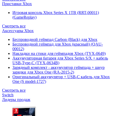
Приставки Xbox
Игровая консоль Xbox Series X 1TB (RRT-00011)
(GameReplay)
Смотреть все
Аксессуары Xbox
Беспроводной геймпад Carbon (Black) для Xbox
Беспроводной геймпад для Xbox (красный) (QAU-
00012)
Накладки на стики для геймпадов Xbox (TYX-0649)
Аккумуляторная батарея для Xbox Series S/X + кабель
USB-Type-C (TYX-0634B)
Зарядный комплект - аккумулятор геймпада + шнур
зарядки для Xbox One (RA-2015-2)
Оригинальный аккумулятор + USB-C кабель для Xbox
One (S model-1727)
Смотреть все
Switch
Лидеры продаж