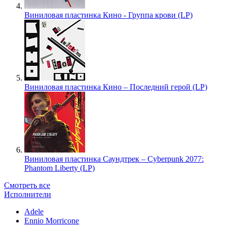
Виниловая пластинка Кино - Группа крови (LP)
Виниловая пластинка Кино – Последний герой (LP)
Виниловая пластинка Саундтрек – Cyberpunk 2077:
Phantom Liberty (LP)
Смотреть все
Исполнители
Adele
Ennio Morricone