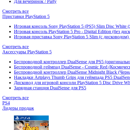
Для вечеринок / Party
Смотреть все
Приставки PlayStation 5
Игровая консоль Sony PlayStation 5 (PS5) Slim Disc White
Игровая консоль PlayStation 5 Pro - Digital Edition (без ди
Игровая приставка Sony PlayStation 5 Slim (с дисководом)
Смотреть все
Аксессуары PlayStation 5
Беспроводной контроллер DualSense для PS5 (оригиналь
Беспроводной геймпад DualSense - Cosmic Red (Космичес
Беспроводной контроллер DualSense Midnight Black (Черн
Накладки Artplays Thumb Grips для геймпада PS5 DualSens
Дисковод для игровой консоли PlayStation 5 Disc Drive W
Зарядная станция DualSense для PS5
Смотреть все
PS4
Лидеры продаж