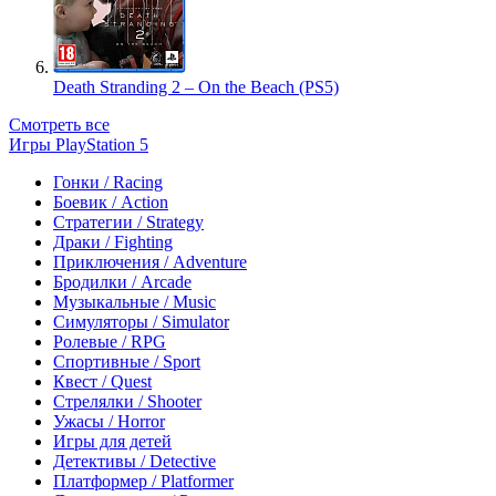
Death Stranding 2 – On the Beach (PS5)
Смотреть все
Игры PlayStation 5
Гонки / Racing
Боевик / Action
Стратегии / Strategy
Драки / Fighting
Приключения / Adventure
Бродилки / Arcade
Музыкальные / Music
Симуляторы / Simulator
Ролевые / RPG
Спортивные / Sport
Квест / Quest
Стрелялки / Shooter
Ужасы / Horror
Игры для детей
Детективы / Detective
Платформер / Platformer