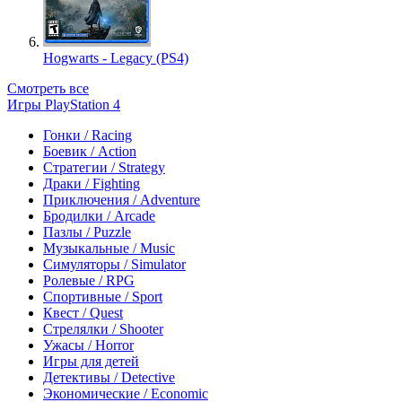
Hogwarts - Legacy (PS4)
Смотреть все
Игры PlayStation 4
Гонки / Racing
Боевик / Action
Стратегии / Strategy
Драки / Fighting
Приключения / Adventure
Бродилки / Arcade
Пазлы / Puzzle
Музыкальные / Music
Симуляторы / Simulator
Ролевые / RPG
Спортивные / Sport
Квест / Quest
Стрелялки / Shooter
Ужасы / Horror
Игры для детей
Детективы / Detective
Экономические / Economic