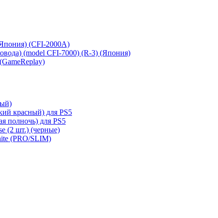
 (Япония) (CFI-2000A)
сковода) (model CFI-7000) (R-3) (Япония)
 (GameReplay)
ный)
кий красный) для PS5
ая полночь) для PS5
e (2 шт.) (черные)
hite (PRO/SLIM)