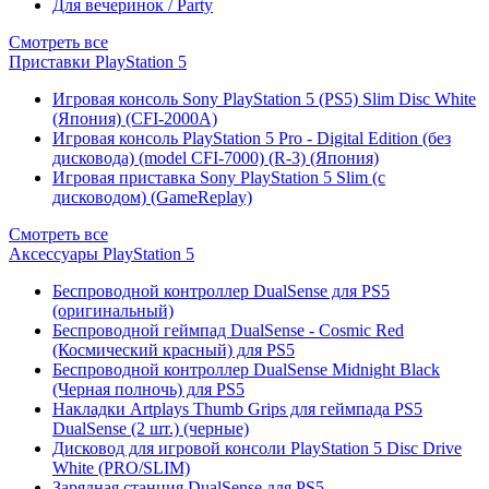
Для вечеринок / Party
Смотреть все
Приставки PlayStation 5
Игровая консоль Sony PlayStation 5 (PS5) Slim Disc White
(Япония) (CFI-2000A)
Игровая консоль PlayStation 5 Pro - Digital Edition (без
дисковода) (model CFI-7000) (R-3) (Япония)
Игровая приставка Sony PlayStation 5 Slim (с
дисководом) (GameReplay)
Смотреть все
Аксессуары PlayStation 5
Беспроводной контроллер DualSense для PS5
(оригинальный)
Беспроводной геймпад DualSense - Cosmic Red
(Космический красный) для PS5
Беспроводной контроллер DualSense Midnight Black
(Черная полночь) для PS5
Накладки Artplays Thumb Grips для геймпада PS5
DualSense (2 шт.) (черные)
Дисковод для игровой консоли PlayStation 5 Disc Drive
White (PRO/SLIM)
Зарядная станция DualSense для PS5