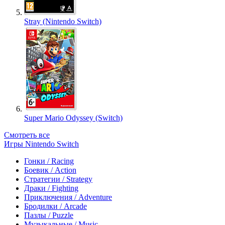
Stray (Nintendo Switch)
Super Mario Odyssey (Switch)
Смотреть все
Игры Nintendo Switch
Гонки / Racing
Боевик / Action
Стратегии / Strategy
Драки / Fighting
Приключения / Adventure
Бродилки / Arcade
Пазлы / Puzzle
Музыкальные / Music