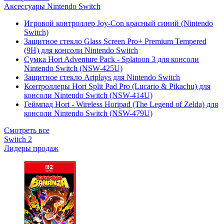
Аксессуары Nintendo Switch
Игровой контроллер Joy-Con красный синий (Nintendo
Switch)
Защитное стекло Glass Screen Pro+ Premium Tempered
(9H) для консоли Nintendo Switch
Сумка Hori Adventure Pack - Splatoon 3 для консоли
Nintendo Switch (NSW-425U)
Защитное стекло Artplays для Nintendo Switch
Контроллеры Hori Split Pad Pro (Lucario & Pikachu) для
консоли Nintendo Switch (NSW-414U)
Геймпад Hori - Wireless Horipad (The Legend of Zelda) для
консоли Nintendo Switch (NSW-479U)
Смотреть все
Switch 2
Лидеры продаж