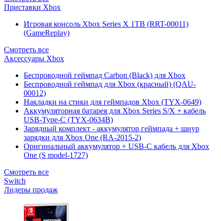
Приставки Xbox
Игровая консоль Xbox Series X 1TB (RRT-00011)
(GameReplay)
Смотреть все
Аксессуары Xbox
Беспроводной геймпад Carbon (Black) для Xbox
Беспроводной геймпад для Xbox (красный) (QAU-
00012)
Накладки на стики для геймпадов Xbox (TYX-0649)
Аккумуляторная батарея для Xbox Series S/X + кабель
USB-Type-C (TYX-0634B)
Зарядный комплект - аккумулятор геймпада + шнур
зарядки для Xbox One (RA-2015-2)
Оригинальный аккумулятор + USB-C кабель для Xbox
One (S model-1727)
Смотреть все
Switch
Лидеры продаж