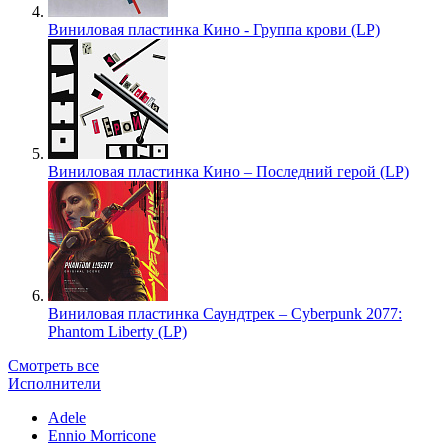
Виниловая пластинка Кино - Группа крови (LP)
Виниловая пластинка Кино – Последний герой (LP)
Виниловая пластинка Саундтрек – Cyberpunk 2077:
Phantom Liberty (LP)
Смотреть все
Исполнители
Adele
Ennio Morricone