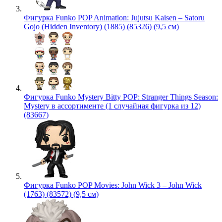
Фигурка Funko POP Animation: Jujutsu Kaisen – Satoru
Gojo (Hidden Inventory) (1885) (85326) (9,5 см)
Фигурка Funko Mystery Bitty POP: Stranger Things Season:
Mystery в ассортименте (1 случайная фигурка из 12)
(83667)
Фигурка Funko POP Movies: John Wick 3 – John Wick
(1763) (83572) (9,5 см)