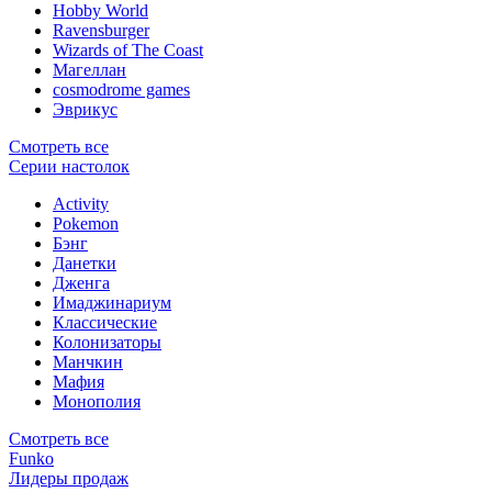
Hobby World
Ravensburger
Wizards of The Coast
Магеллан
сosmodrome games
Эврикус
Смотреть все
Серии настолок
Activity
Pokemon
Бэнг
Данетки
Дженга
Имаджинариум
Классические
Колонизаторы
Манчкин
Мафия
Монополия
Смотреть все
Funko
Лидеры продаж