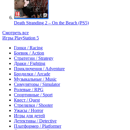
Death Stranding 2 – On the Beach (PS5)
Смотреть все
Игры PlayStation 5
Гонки / Racing
Боевик / Action
Стратегии / Strategy
Драки / Fighting
Приключения / Adventure
Бродилки / Arcade
Музыкальные / Music
Симуляторы / Simulator
Ролевые / RPG
Спортивные / Sport
Квест / Quest
Стрелялки / Shooter
Ужасы / Horror
Игры для детей
Детективы / Detective
Платформер / Platformer