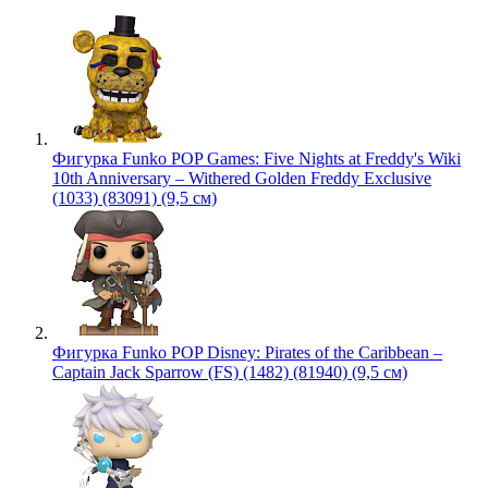
Фигурка Funko POP Games: Five Nights at Freddy's Wiki
10th Anniversary – Withered Golden Freddy Exclusive
(1033) (83091) (9,5 см)
Фигурка Funko POP Disney: Pirates of the Caribbean –
Captain Jack Sparrow (FS) (1482) (81940) (9,5 см)