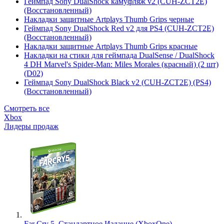
Геймпад Sony DualShock камуфляж v2 (CUH-ZCT2E)
(Восстановленный)
Накладки защитные Artplays Thumb Grips черные
Геймпад Sony DualShock Red v2 для PS4 (CUH-ZCT2E)
(Восстановленный)
Накладки защитные Artplays Thumb Grips красные
Накладки на стики для геймпада DualSense / DualShock
4 DH Marvel's Spider-Man: Miles Morales (красный) (2 шт)
(D02)
Геймпад Sony DualShock Black v2 (CUH-ZCT2E) (PS4)
(Восстановленный)
Смотреть все
Xbox
Лидеры продаж
Far Cry 5. Стандартное Издание (XboxOne)