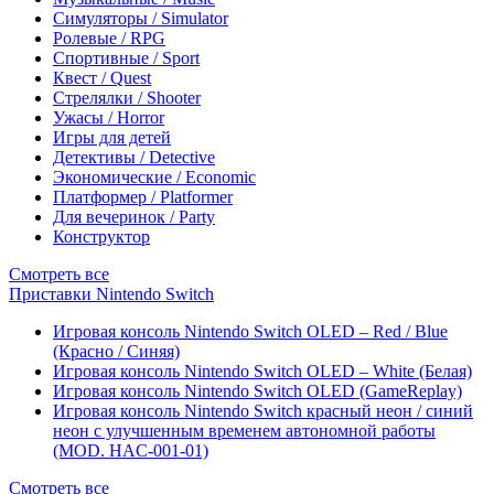
Симуляторы / Simulator
Ролевые / RPG
Спортивные / Sport
Квест / Quest
Стрелялки / Shooter
Ужасы / Horror
Игры для детей
Детективы / Detective
Экономические / Economic
Платформер / Platformer
Для вечеринок / Party
Конструктор
Смотреть все
Приставки Nintendo Switch
Игровая консоль Nintendo Switch OLED – Red / Blue
(Красно / Синяя)
Игровая консоль Nintendo Switch OLED – White (Белая)
Игровая консоль Nintendo Switch OLED (GameReplay)
Игровая консоль Nintendo Switch красный неон / синий
неон с улучшенным временем автономной работы
(MOD. HAC-001-01)
Смотреть все