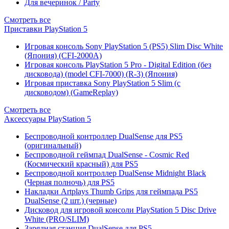
Для вечеринок / Party
Смотреть все
Приставки PlayStation 5
Игровая консоль Sony PlayStation 5 (PS5) Slim Disc White
(Япония) (CFI-2000A)
Игровая консоль PlayStation 5 Pro - Digital Edition (без
дисковода) (model CFI-7000) (R-3) (Япония)
Игровая приставка Sony PlayStation 5 Slim (с
дисководом) (GameReplay)
Смотреть все
Аксессуары PlayStation 5
Беспроводной контроллер DualSense для PS5
(оригинальный)
Беспроводной геймпад DualSense - Cosmic Red
(Космический красный) для PS5
Беспроводной контроллер DualSense Midnight Black
(Черная полночь) для PS5
Накладки Artplays Thumb Grips для геймпада PS5
DualSense (2 шт.) (черные)
Дисковод для игровой консоли PlayStation 5 Disc Drive
White (PRO/SLIM)
Зарядная станция DualSense для PS5