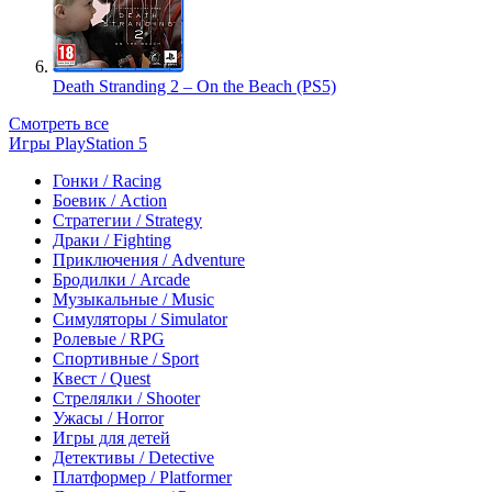
Death Stranding 2 – On the Beach (PS5)
Смотреть все
Игры PlayStation 5
Гонки / Racing
Боевик / Action
Стратегии / Strategy
Драки / Fighting
Приключения / Adventure
Бродилки / Arcade
Музыкальные / Music
Симуляторы / Simulator
Ролевые / RPG
Спортивные / Sport
Квест / Quest
Стрелялки / Shooter
Ужасы / Horror
Игры для детей
Детективы / Detective
Платформер / Platformer