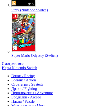
Stray (Nintendo Switch)
Super Mario Odyssey (Switch)
Смотреть все
Игры Nintendo Switch
Гонки / Racing
Боевик / Action
Стратегии / Strategy
Драки / Fighting
Приключения / Adventure
Бродилки / Arcade
Пазлы / Puzzle
Музыкальные / Music