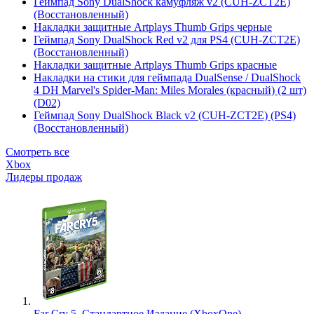
Геймпад Sony DualShock камуфляж v2 (CUH-ZCT2E)
(Восстановленный)
Накладки защитные Artplays Thumb Grips черные
Геймпад Sony DualShock Red v2 для PS4 (CUH-ZCT2E)
(Восстановленный)
Накладки защитные Artplays Thumb Grips красные
Накладки на стики для геймпада DualSense / DualShock
4 DH Marvel's Spider-Man: Miles Morales (красный) (2 шт)
(D02)
Геймпад Sony DualShock Black v2 (CUH-ZCT2E) (PS4)
(Восстановленный)
Смотреть все
Xbox
Лидеры продаж
Far Cry 5. Стандартное Издание (XboxOne)