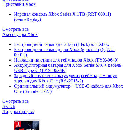
Приставки Xbox
Игровая консоль Xbox Series X 1TB (RRT-00011)
(GameReplay)
Смотреть все
Аксессуары Xbox
Беспроводной геймпад Carbon (Black) для Xbox
Беспроводной геймпад для Xbox (красный) (QAU-
00012)
Накладки на стики для геймпадов Xbox (TYX-0649)
Аккумуляторная батарея для Xbox Series S/X + кабель
USB-Type-C (TYX-0634B)
Зарядный комплект - аккумулятор геймпада + шнур
зарядки для Xbox One (RA-2015-2)
Оригинальный аккумулятор + USB-C кабель для Xbox
One (S model-1727)
Смотреть все
Switch
Лидеры продаж