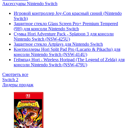
Аксессуары Nintendo Switch
Игровой контроллер Joy-Con красный синий (Nintendo
Switch)
Защитное стекло Glass Screen Pro+ Premium Tempered
(9H) для консоли Nintendo Switch
Сумка Hori Adventure Pack - Splatoon 3 для консоли
Nintendo Switch (NSW-425U)
Защитное стекло Artplays для Nintendo Switch
Контроллеры Hori Split Pad Pro (Lucario & Pikachu) для
консоли Nintendo Switch (NSW-414U)
Геймпад Hori - Wireless Horipad (The Legend of Zelda) для
консоли Nintendo Switch (NSW-479U)
Смотреть все
Switch 2
Лидеры продаж