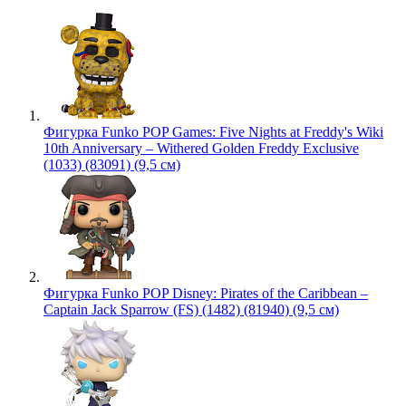
Фигурка Funko POP Games: Five Nights at Freddy's Wiki
10th Anniversary – Withered Golden Freddy Exclusive
(1033) (83091) (9,5 см)
Фигурка Funko POP Disney: Pirates of the Caribbean –
Captain Jack Sparrow (FS) (1482) (81940) (9,5 см)