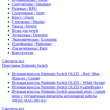
Симуляторы / Simulator
Ролевые / RPG
Спортивные / Sport
Квест / Quest
Стрелялки / Shooter
Ужасы / Horror
Игры для детей
Детективы / Detective
Экономические / Economic
Платформер / Platformer
Для вечеринок / Party
Конструктор
Смотреть все
Приставки Nintendo Switch
Игровая консоль Nintendo Switch OLED – Red / Blue
(Красно / Синяя)
Игровая консоль Nintendo Switch OLED – White (Белая)
Игровая консоль Nintendo Switch OLED (GameReplay)
Игровая консоль Nintendo Switch красный неон / синий
неон с улучшенным временем автономной работы
(MOD. HAC-001-01)
Смотреть все