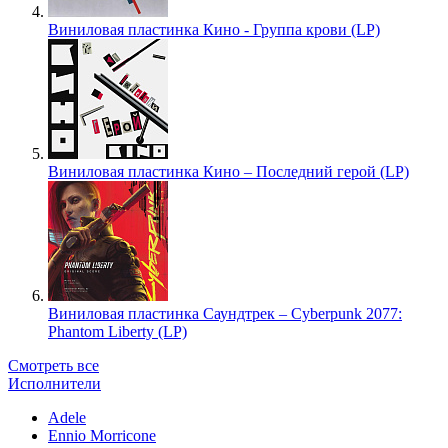
Виниловая пластинка Кино - Группа крови (LP)
Виниловая пластинка Кино – Последний герой (LP)
Виниловая пластинка Саундтрек – Cyberpunk 2077:
Phantom Liberty (LP)
Смотреть все
Исполнители
Adele
Ennio Morricone