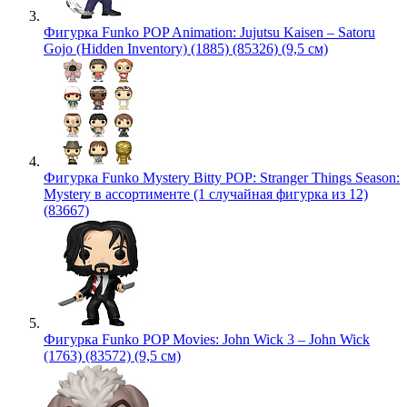
Фигурка Funko POP Animation: Jujutsu Kaisen – Satoru
Gojo (Hidden Inventory) (1885) (85326) (9,5 см)
Фигурка Funko Mystery Bitty POP: Stranger Things Season:
Mystery в ассортименте (1 случайная фигурка из 12)
(83667)
Фигурка Funko POP Movies: John Wick 3 – John Wick
(1763) (83572) (9,5 см)