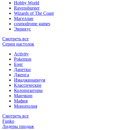
Hobby World
Ravensburger
Wizards of The Coast
Магеллан
сosmodrome games
Эврикус
Смотреть все
Серии настолок
Activity
Pokemon
Бэнг
Данетки
Дженга
Имаджинариум
Классические
Колонизаторы
Манчкин
Мафия
Монополия
Смотреть все
Funko
Лидеры продаж