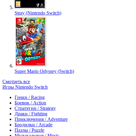
Stray (Nintendo Switch)
Super Mario Odyssey (Switch)
Смотреть все
Игры Nintendo Switch
Гонки / Racing
Боевик / Action
Стратегии / Strategy
Драки / Fighting
Приключения / Adventure
Бродилки / Arcade
Пазлы / Puzzle
Музыкальные / Music