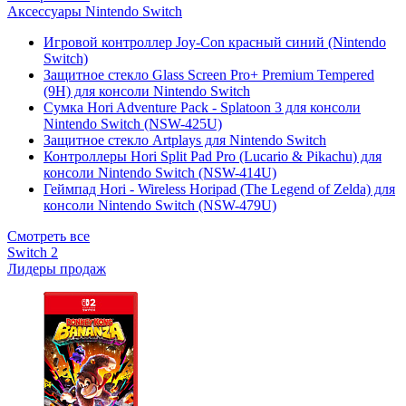
Аксессуары Nintendo Switch
Игровой контроллер Joy-Con красный синий (Nintendo
Switch)
Защитное стекло Glass Screen Pro+ Premium Tempered
(9H) для консоли Nintendo Switch
Сумка Hori Adventure Pack - Splatoon 3 для консоли
Nintendo Switch (NSW-425U)
Защитное стекло Artplays для Nintendo Switch
Контроллеры Hori Split Pad Pro (Lucario & Pikachu) для
консоли Nintendo Switch (NSW-414U)
Геймпад Hori - Wireless Horipad (The Legend of Zelda) для
консоли Nintendo Switch (NSW-479U)
Смотреть все
Switch 2
Лидеры продаж