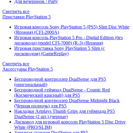
Для вечеринок / Party
Смотреть все
Приставки PlayStation 5
Игровая консоль Sony PlayStation 5 (PS5) Slim Disc White
(Япония) (CFI-2000A)
Игровая консоль PlayStation 5 Pro - Digital Edition (без
дисковода) (model CFI-7000) (R-3) (Япония)
Игровая приставка Sony PlayStation 5 Slim (с
дисководом) (GameReplay)
Смотреть все
Аксессуары PlayStation 5
Беспроводной контроллер DualSense для PS5
(оригинальный)
Беспроводной геймпад DualSense - Cosmic Red
(Космический красный) для PS5
Беспроводной контроллер DualSense Midnight Black
(Черная полночь) для PS5
Накладки Artplays Thumb Grips для геймпада PS5
DualSense (2 шт.) (черные)
Дисковод для игровой консоли PlayStation 5 Disc Drive
White (PRO/SLIM)
Зарядная станция DualSense для PS5