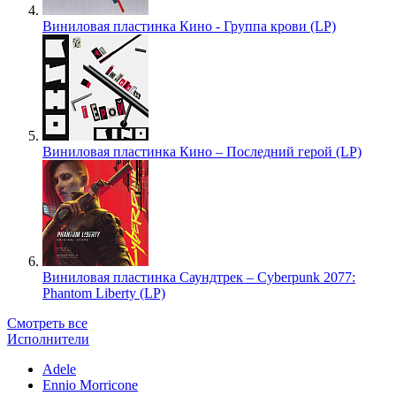
Виниловая пластинка Кино - Группа крови (LP)
Виниловая пластинка Кино – Последний герой (LP)
Виниловая пластинка Саундтрек – Cyberpunk 2077:
Phantom Liberty (LP)
Смотреть все
Исполнители
Adele
Ennio Morricone