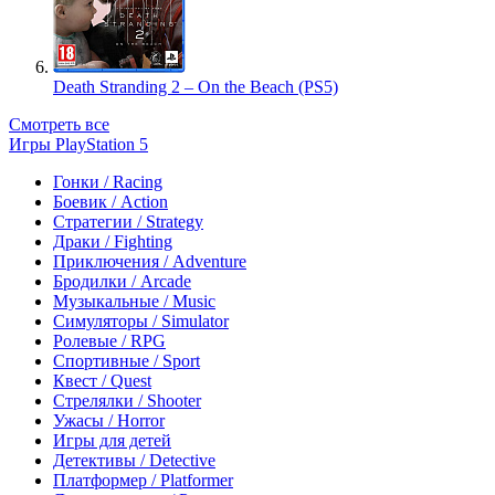
Death Stranding 2 – On the Beach (PS5)
Смотреть все
Игры PlayStation 5
Гонки / Racing
Боевик / Action
Стратегии / Strategy
Драки / Fighting
Приключения / Adventure
Бродилки / Arcade
Музыкальные / Music
Симуляторы / Simulator
Ролевые / RPG
Спортивные / Sport
Квест / Quest
Стрелялки / Shooter
Ужасы / Horror
Игры для детей
Детективы / Detective
Платформер / Platformer