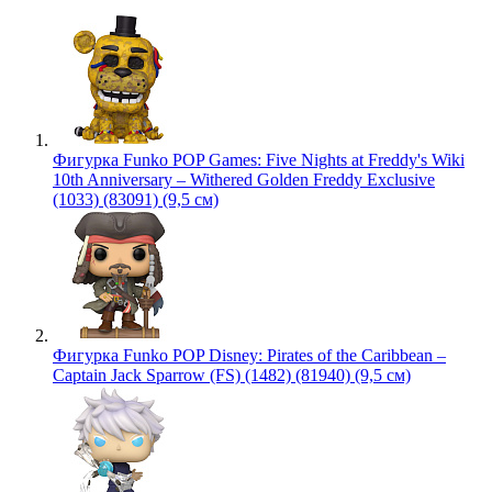
Фигурка Funko POP Games: Five Nights at Freddy's Wiki
10th Anniversary – Withered Golden Freddy Exclusive
(1033) (83091) (9,5 см)
Фигурка Funko POP Disney: Pirates of the Caribbean –
Captain Jack Sparrow (FS) (1482) (81940) (9,5 см)