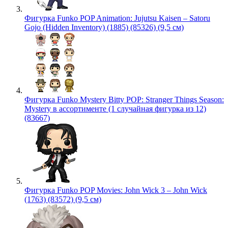
Фигурка Funko POP Animation: Jujutsu Kaisen – Satoru
Gojo (Hidden Inventory) (1885) (85326) (9,5 см)
Фигурка Funko Mystery Bitty POP: Stranger Things Season:
Mystery в ассортименте (1 случайная фигурка из 12)
(83667)
Фигурка Funko POP Movies: John Wick 3 – John Wick
(1763) (83572) (9,5 см)