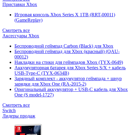
Приставки Xbox
Игровая консоль Xbox Series X 1TB (RRT-00011)
(GameReplay)
Смотреть все
Аксессуары Xbox
Беспроводной геймпад Carbon (Black) для Xbox
Беспроводной геймпад для Xbox (красный) (QAU-
00012)
Накладки на стики для геймпадов Xbox (TYX-0649)
Аккумуляторная батарея для Xbox Series S/X + кабель
USB-Type-C (TYX-0634B)
Зарядный комплект - аккумулятор геймпада + шнур
зарядки для Xbox One (RA-2015-2)
Оригинальный аккумулятор + USB-C кабель для Xbox
One (S model-1727)
Смотреть все
Switch
Лидеры продаж