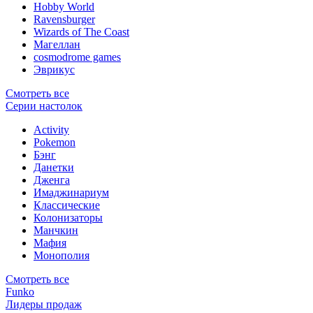
Hobby World
Ravensburger
Wizards of The Coast
Магеллан
сosmodrome games
Эврикус
Смотреть все
Серии настолок
Activity
Pokemon
Бэнг
Данетки
Дженга
Имаджинариум
Классические
Колонизаторы
Манчкин
Мафия
Монополия
Смотреть все
Funko
Лидеры продаж