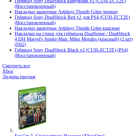
Геймпад Sony DualShock камуфляж v2 (CUH-ZCT2E)
(Восстановленный)
Накладки защитные Artplays Thumb Grips черные
Геймпад Sony DualShock Red v2 для PS4 (CUH-ZCT2E)
(Восстановленный)
Накладки защитные Artplays Thumb Grips красные
Накладки на стики для геймпада DualSense / DualShock
4 DH Marvel's Spider-Man: Miles Morales (красный) (2 шт)
(D02)
Геймпад Sony DualShock Black v2 (CUH-ZCT2E) (PS4)
(Восстановленный)
Смотреть все
Xbox
Лидеры продаж
Far Cry 5. Стандартное Издание (XboxOne)