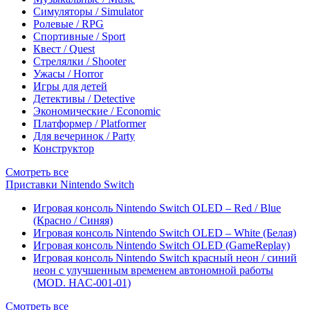
Симуляторы / Simulator
Ролевые / RPG
Спортивные / Sport
Квест / Quest
Стрелялки / Shooter
Ужасы / Horror
Игры для детей
Детективы / Detective
Экономические / Economic
Платформер / Platformer
Для вечеринок / Party
Конструктор
Смотреть все
Приставки Nintendo Switch
Игровая консоль Nintendo Switch OLED – Red / Blue
(Красно / Синяя)
Игровая консоль Nintendo Switch OLED – White (Белая)
Игровая консоль Nintendo Switch OLED (GameReplay)
Игровая консоль Nintendo Switch красный неон / синий
неон с улучшенным временем автономной работы
(MOD. HAC-001-01)
Смотреть все