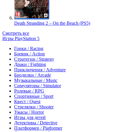
Death Stranding 2 – On the Beach (PS5)
Смотреть все
Игры PlayStation 5
Гонки / Racing
Боевик / Action
Стратегии / Strategy
Драки / Fighting
Приключения / Adventure
Бродилки / Arcade
Музыкальные / Music
Симуляторы / Simulator
Ролевые / RPG
Спортивные / Sport
Квест / Quest
Стрелялки / Shooter
Ужасы / Horror
Игры для детей
Детективы / Detective
Платформер / Platformer