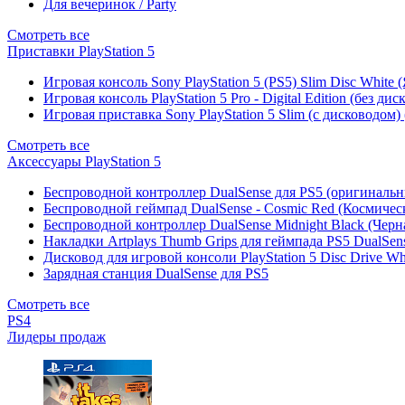
Для вечеринок / Party
Смотреть все
Приставки PlayStation 5
Игровая консоль Sony PlayStation 5 (PS5) Slim Disc White
Игровая консоль PlayStation 5 Pro - Digital Edition (без ди
Игровая приставка Sony PlayStation 5 Slim (с дисководом)
Смотреть все
Аксессуары PlayStation 5
Беспроводной контроллер DualSense для PS5 (оригиналь
Беспроводной геймпад DualSense - Cosmic Red (Космичес
Беспроводной контроллер DualSense Midnight Black (Черн
Накладки Artplays Thumb Grips для геймпада PS5 DualSens
Дисковод для игровой консоли PlayStation 5 Disc Drive W
Зарядная станция DualSense для PS5
Смотреть все
PS4
Лидеры продаж