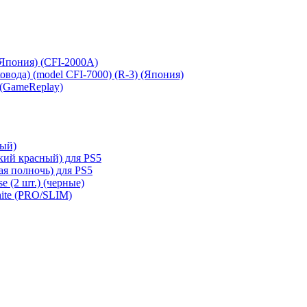
 (Япония) (CFI-2000A)
сковода) (model CFI-7000) (R-3) (Япония)
 (GameReplay)
ный)
кий красный) для PS5
ая полночь) для PS5
e (2 шт.) (черные)
hite (PRO/SLIM)