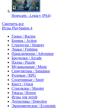
Hogwarts - Legacy (PS4)
Смотреть все
Игры PlayStation 4
Гонки / Racing
Боевик / Action
Стратегии / Strategy
Драки / Fighting
Приключения / Adventure
Бродилки / Arcade
Пазлы / Puzzle
Музыкальные / Music
Симуляторы / Simulator
Ролевые / RPG
Спортивные / Sport
Квест / Quest
Стрелялки / Shooter
Ужасы / Horror
Игры для детей
Детективы / Detective
Экономические / Economic