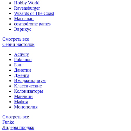
Hobby World
Ravensburger
Wizards of The Coast
Магеллан
сosmodrome games
Эврикус
Смотреть все
Серии настолок
Activity
Pokemon
Бэнг
Данетки
Дженга
Имаджинариум
Классические
Колонизаторы
Манчкин
Мафия
Монополия
Смотреть все
Funko
Лидеры продаж