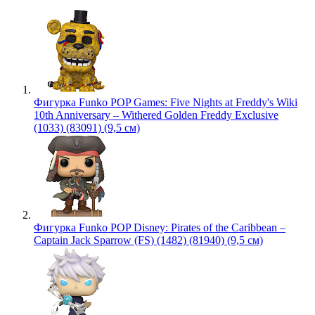
Фигурка Funko POP Games: Five Nights at Freddy's Wiki
10th Anniversary – Withered Golden Freddy Exclusive
(1033) (83091) (9,5 см)
Фигурка Funko POP Disney: Pirates of the Caribbean –
Captain Jack Sparrow (FS) (1482) (81940) (9,5 см)