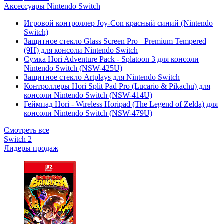
Аксессуары Nintendo Switch
Игровой контроллер Joy-Con красный синий (Nintendo
Switch)
Защитное стекло Glass Screen Pro+ Premium Tempered
(9H) для консоли Nintendo Switch
Сумка Hori Adventure Pack - Splatoon 3 для консоли
Nintendo Switch (NSW-425U)
Защитное стекло Artplays для Nintendo Switch
Контроллеры Hori Split Pad Pro (Lucario & Pikachu) для
консоли Nintendo Switch (NSW-414U)
Геймпад Hori - Wireless Horipad (The Legend of Zelda) для
консоли Nintendo Switch (NSW-479U)
Смотреть все
Switch 2
Лидеры продаж