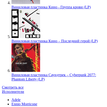
Виниловая пластинка Кино - Группа крови (LP)
Виниловая пластинка Кино – Последний герой (LP)
Виниловая пластинка Саундтрек – Cyberpunk 2077:
Phantom Liberty (LP)
Смотреть все
Исполнители
Adele
Ennio Morricone