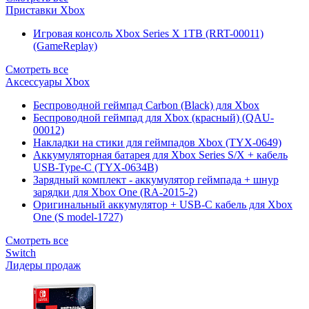
Приставки Xbox
Игровая консоль Xbox Series X 1TB (RRT-00011)
(GameReplay)
Смотреть все
Аксессуары Xbox
Беспроводной геймпад Carbon (Black) для Xbox
Беспроводной геймпад для Xbox (красный) (QAU-
00012)
Накладки на стики для геймпадов Xbox (TYX-0649)
Аккумуляторная батарея для Xbox Series S/X + кабель
USB-Type-C (TYX-0634B)
Зарядный комплект - аккумулятор геймпада + шнур
зарядки для Xbox One (RA-2015-2)
Оригинальный аккумулятор + USB-C кабель для Xbox
One (S model-1727)
Смотреть все
Switch
Лидеры продаж