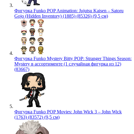
Фигурка Funko POP Animation: Jujutsu Kaisen – Satoru
Gojo (Hidden Inventory) (1885) (85326) (9,5 см)
Фигурка Funko Mystery Bitty POP: Stranger Things Season:
Mystery в ассортименте (1 случайная фигурка из 12)
(83667)
Фигурка Funko POP Movies: John Wick 3 – John Wick
(1763) (83572) (9,5 см)