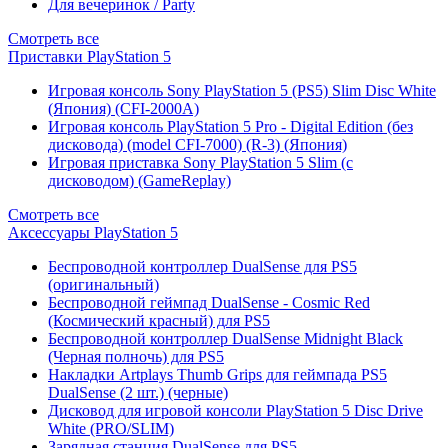
Для вечеринок / Party
Смотреть все
Приставки PlayStation 5
Игровая консоль Sony PlayStation 5 (PS5) Slim Disc White
(Япония) (CFI-2000A)
Игровая консоль PlayStation 5 Pro - Digital Edition (без
дисковода) (model CFI-7000) (R-3) (Япония)
Игровая приставка Sony PlayStation 5 Slim (с
дисководом) (GameReplay)
Смотреть все
Аксессуары PlayStation 5
Беспроводной контроллер DualSense для PS5
(оригинальный)
Беспроводной геймпад DualSense - Cosmic Red
(Космический красный) для PS5
Беспроводной контроллер DualSense Midnight Black
(Черная полночь) для PS5
Накладки Artplays Thumb Grips для геймпада PS5
DualSense (2 шт.) (черные)
Дисковод для игровой консоли PlayStation 5 Disc Drive
White (PRO/SLIM)
Зарядная станция DualSense для PS5