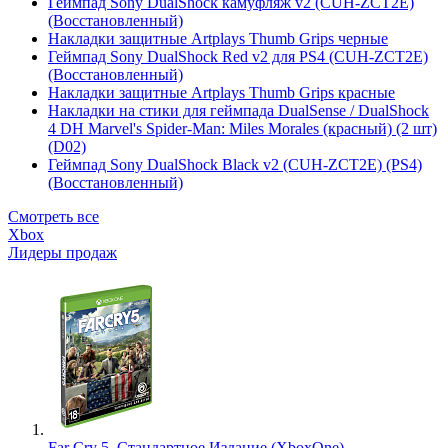
Геймпад Sony DualShock камуфляж v2 (CUH-ZCT2E)
(Восстановленный)
Накладки защитные Artplays Thumb Grips черные
Геймпад Sony DualShock Red v2 для PS4 (CUH-ZCT2E)
(Восстановленный)
Накладки защитные Artplays Thumb Grips красные
Накладки на стики для геймпада DualSense / DualShock
4 DH Marvel's Spider-Man: Miles Morales (красный) (2 шт)
(D02)
Геймпад Sony DualShock Black v2 (CUH-ZCT2E) (PS4)
(Восстановленный)
Смотреть все
Xbox
Лидеры продаж
Far Cry 5. Стандартное Издание (XboxOne)