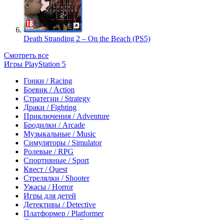
Death Stranding 2 – On the Beach (PS5)
Смотреть все
Игры PlayStation 5
Гонки / Racing
Боевик / Action
Стратегии / Strategy
Драки / Fighting
Приключения / Adventure
Бродилки / Arcade
Музыкальные / Music
Симуляторы / Simulator
Ролевые / RPG
Спортивные / Sport
Квест / Quest
Стрелялки / Shooter
Ужасы / Horror
Игры для детей
Детективы / Detective
Платформер / Platformer