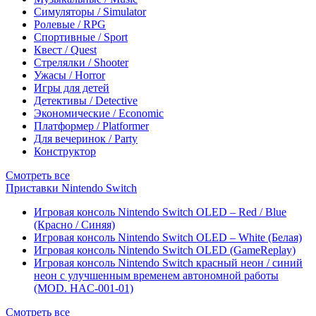
Симуляторы / Simulator
Ролевые / RPG
Спортивные / Sport
Квест / Quest
Стрелялки / Shooter
Ужасы / Horror
Игры для детей
Детективы / Detective
Экономические / Economic
Платформер / Platformer
Для вечеринок / Party
Конструктор
Смотреть все
Приставки Nintendo Switch
Игровая консоль Nintendo Switch OLED – Red / Blue
(Красно / Синяя)
Игровая консоль Nintendo Switch OLED – White (Белая)
Игровая консоль Nintendo Switch OLED (GameReplay)
Игровая консоль Nintendo Switch красный неон / синий
неон с улучшенным временем автономной работы
(MOD. HAC-001-01)
Смотреть все