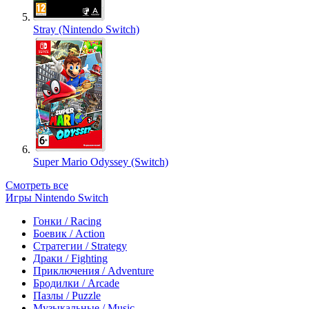
Stray (Nintendo Switch)
Super Mario Odyssey (Switch)
Смотреть все
Игры Nintendo Switch
Гонки / Racing
Боевик / Action
Стратегии / Strategy
Драки / Fighting
Приключения / Adventure
Бродилки / Arcade
Пазлы / Puzzle
Музыкальные / Music