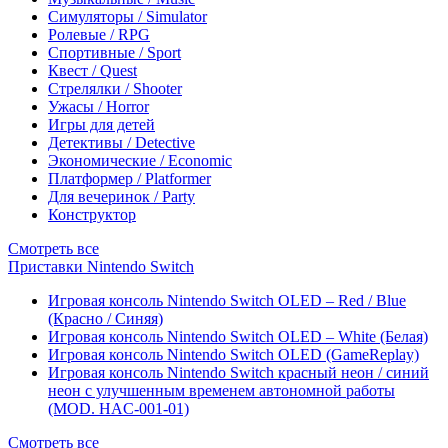
Симуляторы / Simulator
Ролевые / RPG
Спортивные / Sport
Квест / Quest
Стрелялки / Shooter
Ужасы / Horror
Игры для детей
Детективы / Detective
Экономические / Economic
Платформер / Platformer
Для вечеринок / Party
Конструктор
Смотреть все
Приставки Nintendo Switch
Игровая консоль Nintendo Switch OLED – Red / Blue
(Красно / Синяя)
Игровая консоль Nintendo Switch OLED – White (Белая)
Игровая консоль Nintendo Switch OLED (GameReplay)
Игровая консоль Nintendo Switch красный неон / синий
неон с улучшенным временем автономной работы
(MOD. HAC-001-01)
Смотреть все