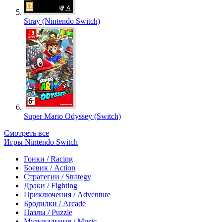
Stray (Nintendo Switch)
Super Mario Odyssey (Switch)
Смотреть все
Игры Nintendo Switch
Гонки / Racing
Боевик / Action
Стратегии / Strategy
Драки / Fighting
Приключения / Adventure
Бродилки / Arcade
Пазлы / Puzzle
Музыкальные / Music