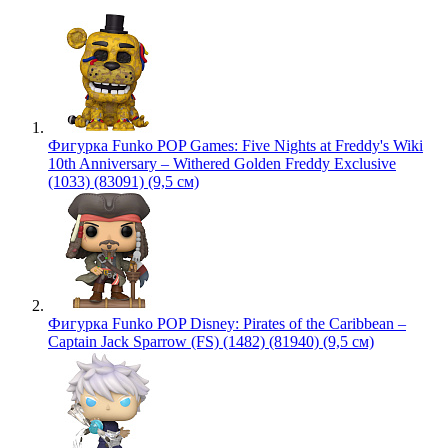
Фигурка Funko POP Games: Five Nights at Freddy's Wiki
10th Anniversary – Withered Golden Freddy Exclusive
(1033) (83091) (9,5 см)
Фигурка Funko POP Disney: Pirates of the Caribbean –
Captain Jack Sparrow (FS) (1482) (81940) (9,5 см)