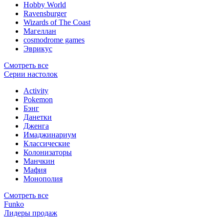
Hobby World
Ravensburger
Wizards of The Coast
Магеллан
сosmodrome games
Эврикус
Смотреть все
Серии настолок
Activity
Pokemon
Бэнг
Данетки
Дженга
Имаджинариум
Классические
Колонизаторы
Манчкин
Мафия
Монополия
Смотреть все
Funko
Лидеры продаж