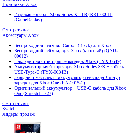
Приставки Xbox
Игровая консоль Xbox Series X 1TB (RRT-00011)
(GameReplay)
Смотреть все
Аксессуары Xbox
Беспроводной геймпад Carbon (Black) для Xbox
Беспроводной геймпад для Xbox (красный) (QAU-
00012)
Накладки на стики для геймпадов Xbox (TYX-0649)
Аккумуляторная батарея для Xbox Series S/X + кабель
USB-Type-C (TYX-0634B)
Зарядный комплект - аккумулятор геймпада + шнур
зарядки для Xbox One (RA-2015-2)
Оригинальный аккумулятор + USB-C кабель для Xbox
One (S model-1727)
Смотреть все
Switch
Лидеры продаж