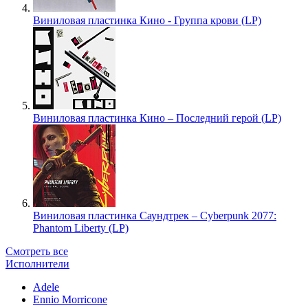
Виниловая пластинка Кино - Группа крови (LP)
Виниловая пластинка Кино – Последний герой (LP)
Виниловая пластинка Саундтрек – Cyberpunk 2077:
Phantom Liberty (LP)
Смотреть все
Исполнители
Adele
Ennio Morricone