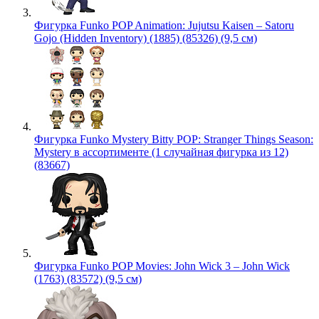
Фигурка Funko POP Animation: Jujutsu Kaisen – Satoru
Gojo (Hidden Inventory) (1885) (85326) (9,5 см)
Фигурка Funko Mystery Bitty POP: Stranger Things Season:
Mystery в ассортименте (1 случайная фигурка из 12)
(83667)
Фигурка Funko POP Movies: John Wick 3 – John Wick
(1763) (83572) (9,5 см)