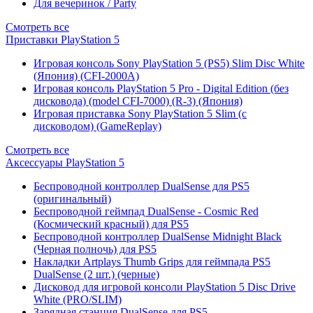
Для вечеринок / Party
Смотреть все
Приставки PlayStation 5
Игровая консоль Sony PlayStation 5 (PS5) Slim Disc White
(Япония) (CFI-2000A)
Игровая консоль PlayStation 5 Pro - Digital Edition (без
дисковода) (model CFI-7000) (R-3) (Япония)
Игровая приставка Sony PlayStation 5 Slim (с
дисководом) (GameReplay)
Смотреть все
Аксессуары PlayStation 5
Беспроводной контроллер DualSense для PS5
(оригинальный)
Беспроводной геймпад DualSense - Cosmic Red
(Космический красный) для PS5
Беспроводной контроллер DualSense Midnight Black
(Черная полночь) для PS5
Накладки Artplays Thumb Grips для геймпада PS5
DualSense (2 шт.) (черные)
Дисковод для игровой консоли PlayStation 5 Disc Drive
White (PRO/SLIM)
Зарядная станция DualSense для PS5