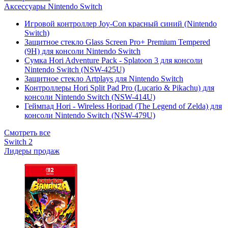
Аксессуары Nintendo Switch
Игровой контроллер Joy-Con красный синий (Nintendo
Switch)
Защитное стекло Glass Screen Pro+ Premium Tempered
(9H) для консоли Nintendo Switch
Сумка Hori Adventure Pack - Splatoon 3 для консоли
Nintendo Switch (NSW-425U)
Защитное стекло Artplays для Nintendo Switch
Контроллеры Hori Split Pad Pro (Lucario & Pikachu) для
консоли Nintendo Switch (NSW-414U)
Геймпад Hori - Wireless Horipad (The Legend of Zelda) для
консоли Nintendo Switch (NSW-479U)
Смотреть все
Switch 2
Лидеры продаж