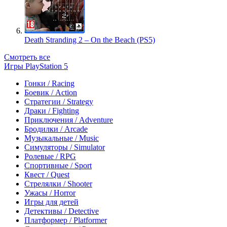
Death Stranding 2 – On the Beach (PS5)
Смотреть все
Игры PlayStation 5
Гонки / Racing
Боевик / Action
Стратегии / Strategy
Драки / Fighting
Приключения / Adventure
Бродилки / Arcade
Музыкальные / Music
Симуляторы / Simulator
Ролевые / RPG
Спортивные / Sport
Квест / Quest
Стрелялки / Shooter
Ужасы / Horror
Игры для детей
Детективы / Detective
Платформер / Platformer