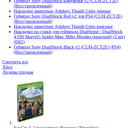
Геймпад Sony DualShock камуфляж v2 (CUH-ZCT2E)
(Восстановленный)
Накладки защитные Artplays Thumb Grips черные
Геймпад Sony DualShock Red v2 для PS4 (CUH-ZCT2E)
(Восстановленный)
Накладки защитные Artplays Thumb Grips красные
Накладки на стики для геймпада DualSense / DualShock
4 DH Marvel's Spider-Man: Miles Morales (красный) (2 шт)
(D02)
Геймпад Sony DualShock Black v2 (CUH-ZCT2E) (PS4)
(Восстановленный)
Смотреть все
Xbox
Лидеры продаж
Far Cry 5. Стандартное Издание (XboxOne)