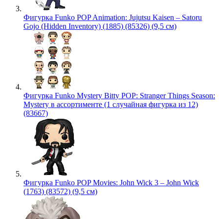
Фигурка Funko POP Animation: Jujutsu Kaisen – Satoru
Gojo (Hidden Inventory) (1885) (85326) (9,5 см)
Фигурка Funko Mystery Bitty POP: Stranger Things Season:
Mystery в ассортименте (1 случайная фигурка из 12)
(83667)
Фигурка Funko POP Movies: John Wick 3 – John Wick
(1763) (83572) (9,5 см)