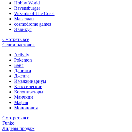
Hobby World
Ravensburger
Wizards of The Coast
Магеллан
сosmodrome games
Эврикус
Смотреть все
Серии настолок
Activity
Pokemon
Бэнг
Данетки
Дженга
Имаджинариум
Классические
Колонизаторы
Манчкин
Мафия
Монополия
Смотреть все
Funko
Лидеры продаж