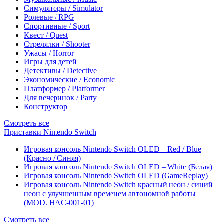
Симуляторы / Simulator
Ролевые / RPG
Спортивные / Sport
Квест / Quest
Стрелялки / Shooter
Ужасы / Horror
Игры для детей
Детективы / Detective
Экономические / Economic
Платформер / Platformer
Для вечеринок / Party
Конструктор
Смотреть все
Приставки Nintendo Switch
Игровая консоль Nintendo Switch OLED – Red / Blue
(Красно / Синяя)
Игровая консоль Nintendo Switch OLED – White (Белая)
Игровая консоль Nintendo Switch OLED (GameReplay)
Игровая консоль Nintendo Switch красный неон / синий
неон с улучшенным временем автономной работы
(MOD. HAC-001-01)
Смотреть все