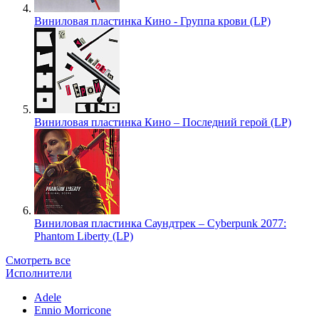
Виниловая пластинка Кино - Группа крови (LP)
Виниловая пластинка Кино – Последний герой (LP)
Виниловая пластинка Саундтрек – Cyberpunk 2077:
Phantom Liberty (LP)
Смотреть все
Исполнители
Adele
Ennio Morricone