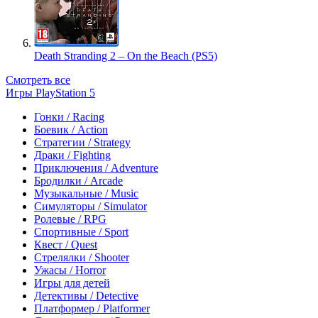
Death Stranding 2 – On the Beach (PS5)
Смотреть все
Игры PlayStation 5
Гонки / Racing
Боевик / Action
Стратегии / Strategy
Драки / Fighting
Приключения / Adventure
Бродилки / Arcade
Музыкальные / Music
Симуляторы / Simulator
Ролевые / RPG
Спортивные / Sport
Квест / Quest
Стрелялки / Shooter
Ужасы / Horror
Игры для детей
Детективы / Detective
Платформер / Platformer