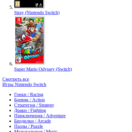
Stray (Nintendo Switch)
Super Mario Odyssey (Switch)
Смотреть все
Игры Nintendo Switch
Гонки / Racing
Боевик / Action
Стратегии / Strategy
Драки / Fighting
Приключения / Adventure
Бродилки / Arcade
Пазлы / Puzzle
Музыкальные / Music