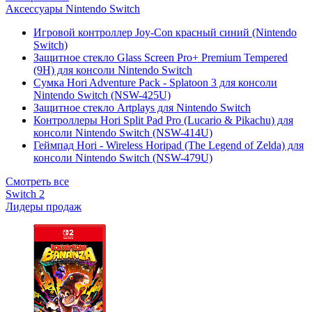
Аксессуары Nintendo Switch
Игровой контроллер Joy-Con красный синий (Nintendo
Switch)
Защитное стекло Glass Screen Pro+ Premium Tempered
(9H) для консоли Nintendo Switch
Сумка Hori Adventure Pack - Splatoon 3 для консоли
Nintendo Switch (NSW-425U)
Защитное стекло Artplays для Nintendo Switch
Контроллеры Hori Split Pad Pro (Lucario & Pikachu) для
консоли Nintendo Switch (NSW-414U)
Геймпад Hori - Wireless Horipad (The Legend of Zelda) для
консоли Nintendo Switch (NSW-479U)
Смотреть все
Switch 2
Лидеры продаж