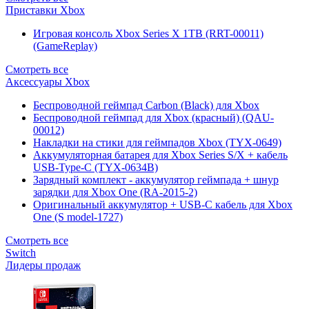
Приставки Xbox
Игровая консоль Xbox Series X 1TB (RRT-00011)
(GameReplay)
Смотреть все
Аксессуары Xbox
Беспроводной геймпад Carbon (Black) для Xbox
Беспроводной геймпад для Xbox (красный) (QAU-
00012)
Накладки на стики для геймпадов Xbox (TYX-0649)
Аккумуляторная батарея для Xbox Series S/X + кабель
USB-Type-C (TYX-0634B)
Зарядный комплект - аккумулятор геймпада + шнур
зарядки для Xbox One (RA-2015-2)
Оригинальный аккумулятор + USB-C кабель для Xbox
One (S model-1727)
Смотреть все
Switch
Лидеры продаж