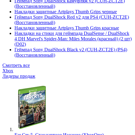
Геймпад Sony DualShock камуфляж v2 (CUH-ZCT2E)
(Восстановленный)
Накладки защитные Artplays Thumb Grips черные
Геймпад Sony DualShock Red v2 для PS4 (CUH-ZCT2E)
(Восстановленный)
Накладки защитные Artplays Thumb Grips красные
Накладки на стики для геймпада DualSense / DualShock
4 DH Marvel's Spider-Man: Miles Morales (красный) (2 шт)
(D02)
Геймпад Sony DualShock Black v2 (CUH-ZCT2E) (PS4)
(Восстановленный)
Смотреть все
Xbox
Лидеры продаж
Far Cry 5. Стандартное Издание (XboxOne)