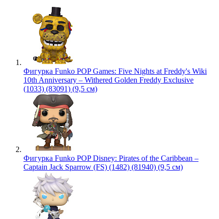
Фигурка Funko POP Games: Five Nights at Freddy's Wiki
10th Anniversary – Withered Golden Freddy Exclusive
(1033) (83091) (9,5 см)
Фигурка Funko POP Disney: Pirates of the Caribbean –
Captain Jack Sparrow (FS) (1482) (81940) (9,5 см)