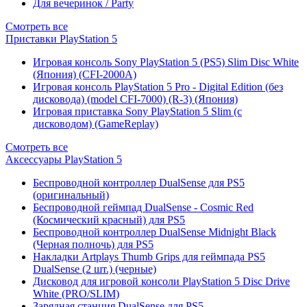
Для вечеринок / Party
Смотреть все
Приставки PlayStation 5
Игровая консоль Sony PlayStation 5 (PS5) Slim Disc White
(Япония) (CFI-2000A)
Игровая консоль PlayStation 5 Pro - Digital Edition (без
дисковода) (model CFI-7000) (R-3) (Япония)
Игровая приставка Sony PlayStation 5 Slim (с
дисководом) (GameReplay)
Смотреть все
Аксессуары PlayStation 5
Беспроводной контроллер DualSense для PS5
(оригинальный)
Беспроводной геймпад DualSense - Cosmic Red
(Космический красный) для PS5
Беспроводной контроллер DualSense Midnight Black
(Черная полночь) для PS5
Накладки Artplays Thumb Grips для геймпада PS5
DualSense (2 шт.) (черные)
Дисковод для игровой консоли PlayStation 5 Disc Drive
White (PRO/SLIM)
Зарядная станция DualSense для PS5