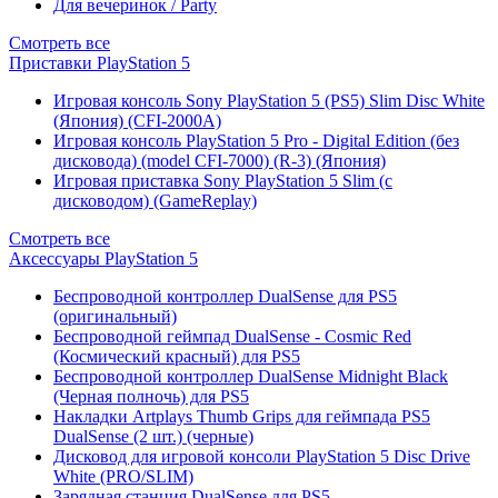
Для вечеринок / Party
Смотреть все
Приставки PlayStation 5
Игровая консоль Sony PlayStation 5 (PS5) Slim Disc White
(Япония) (CFI-2000A)
Игровая консоль PlayStation 5 Pro - Digital Edition (без
дисковода) (model CFI-7000) (R-3) (Япония)
Игровая приставка Sony PlayStation 5 Slim (с
дисководом) (GameReplay)
Смотреть все
Аксессуары PlayStation 5
Беспроводной контроллер DualSense для PS5
(оригинальный)
Беспроводной геймпад DualSense - Cosmic Red
(Космический красный) для PS5
Беспроводной контроллер DualSense Midnight Black
(Черная полночь) для PS5
Накладки Artplays Thumb Grips для геймпада PS5
DualSense (2 шт.) (черные)
Дисковод для игровой консоли PlayStation 5 Disc Drive
White (PRO/SLIM)
Зарядная станция DualSense для PS5