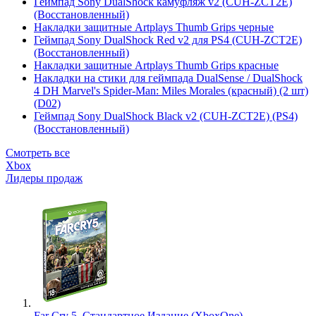
Геймпад Sony DualShock камуфляж v2 (CUH-ZCT2E)
(Восстановленный)
Накладки защитные Artplays Thumb Grips черные
Геймпад Sony DualShock Red v2 для PS4 (CUH-ZCT2E)
(Восстановленный)
Накладки защитные Artplays Thumb Grips красные
Накладки на стики для геймпада DualSense / DualShock
4 DH Marvel's Spider-Man: Miles Morales (красный) (2 шт)
(D02)
Геймпад Sony DualShock Black v2 (CUH-ZCT2E) (PS4)
(Восстановленный)
Смотреть все
Xbox
Лидеры продаж
Far Cry 5. Стандартное Издание (XboxOne)