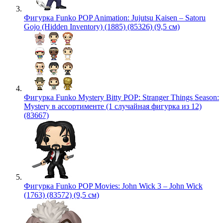
Фигурка Funko POP Animation: Jujutsu Kaisen – Satoru
Gojo (Hidden Inventory) (1885) (85326) (9,5 см)
Фигурка Funko Mystery Bitty POP: Stranger Things Season:
Mystery в ассортименте (1 случайная фигурка из 12)
(83667)
Фигурка Funko POP Movies: John Wick 3 – John Wick
(1763) (83572) (9,5 см)