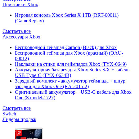
Приставки Xbox
Игровая консоль Xbox Series X 1TB (RRT-00011)
(GameReplay)
Смотреть все
Аксессуары Xbox
Беспроводной геймпад Carbon (Black) для Xbox
Беспроводной геймпад для Xbox (красный) (QAU-
00012)
Накладки на стики для геймпадов Xbox (TYX-0649)
Аккумуляторная батарея для Xbox Series S/X + кабель
USB-Type-C (TYX-0634B)
Зарядный комплект - аккумулятор геймпада + шнур
зарядки для Xbox One (RA-2015-2)
Оригинальный аккумулятор + USB-C кабель для Xbox
One (S model-1727)
Смотреть все
Switch
Лидеры продаж