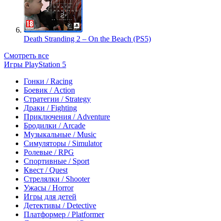
Death Stranding 2 – On the Beach (PS5)
Смотреть все
Игры PlayStation 5
Гонки / Racing
Боевик / Action
Стратегии / Strategy
Драки / Fighting
Приключения / Adventure
Бродилки / Arcade
Музыкальные / Music
Симуляторы / Simulator
Ролевые / RPG
Спортивные / Sport
Квест / Quest
Стрелялки / Shooter
Ужасы / Horror
Игры для детей
Детективы / Detective
Платформер / Platformer