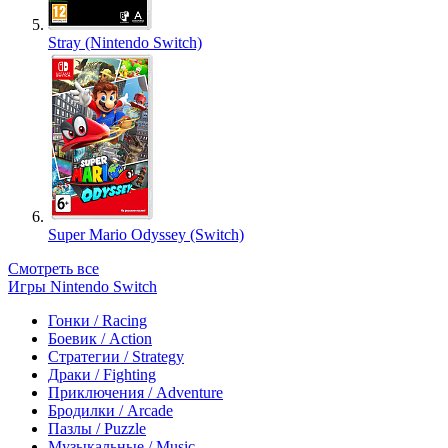
Stray (Nintendo Switch)
Super Mario Odyssey (Switch)
Смотреть все
Игры Nintendo Switch
Гонки / Racing
Боевик / Action
Стратегии / Strategy
Драки / Fighting
Приключения / Adventure
Бродилки / Arcade
Пазлы / Puzzle
Музыкальные / Music