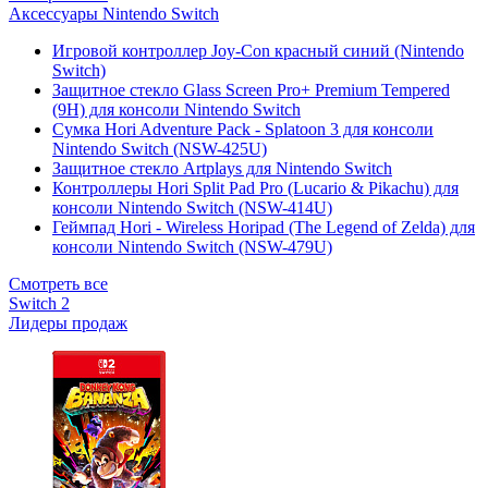
Аксессуары Nintendo Switch
Игровой контроллер Joy-Con красный синий (Nintendo
Switch)
Защитное стекло Glass Screen Pro+ Premium Tempered
(9H) для консоли Nintendo Switch
Сумка Hori Adventure Pack - Splatoon 3 для консоли
Nintendo Switch (NSW-425U)
Защитное стекло Artplays для Nintendo Switch
Контроллеры Hori Split Pad Pro (Lucario & Pikachu) для
консоли Nintendo Switch (NSW-414U)
Геймпад Hori - Wireless Horipad (The Legend of Zelda) для
консоли Nintendo Switch (NSW-479U)
Смотреть все
Switch 2
Лидеры продаж