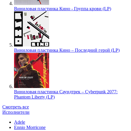
Виниловая пластинка Кино - Группа крови (LP)
Виниловая пластинка Кино – Последний герой (LP)
Виниловая пластинка Саундтрек – Cyberpunk 2077:
Phantom Liberty (LP)
Смотреть все
Исполнители
Adele
Ennio Morricone