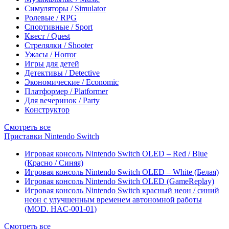
Симуляторы / Simulator
Ролевые / RPG
Спортивные / Sport
Квест / Quest
Стрелялки / Shooter
Ужасы / Horror
Игры для детей
Детективы / Detective
Экономические / Economic
Платформер / Platformer
Для вечеринок / Party
Конструктор
Смотреть все
Приставки Nintendo Switch
Игровая консоль Nintendo Switch OLED – Red / Blue
(Красно / Синяя)
Игровая консоль Nintendo Switch OLED – White (Белая)
Игровая консоль Nintendo Switch OLED (GameReplay)
Игровая консоль Nintendo Switch красный неон / синий
неон с улучшенным временем автономной работы
(MOD. HAC-001-01)
Смотреть все