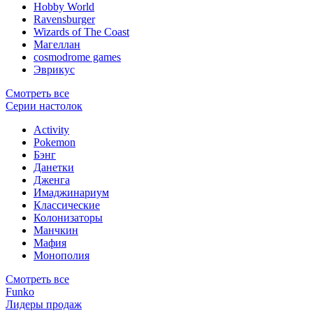
Hobby World
Ravensburger
Wizards of The Coast
Магеллан
сosmodrome games
Эврикус
Смотреть все
Серии настолок
Activity
Pokemon
Бэнг
Данетки
Дженга
Имаджинариум
Классические
Колонизаторы
Манчкин
Мафия
Монополия
Смотреть все
Funko
Лидеры продаж