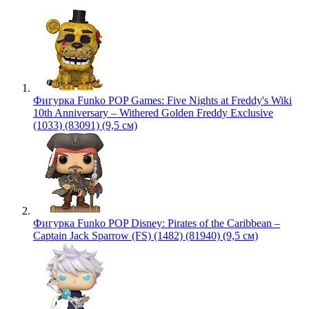
Фигурка Funko POP Games: Five Nights at Freddy's Wiki
10th Anniversary – Withered Golden Freddy Exclusive
(1033) (83091) (9,5 см)
Фигурка Funko POP Disney: Pirates of the Caribbean –
Captain Jack Sparrow (FS) (1482) (81940) (9,5 см)