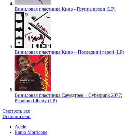
Виниловая пластинка Кино - Группа крови (LP)
Виниловая пластинка Кино – Последний герой (LP)
Виниловая пластинка Саундтрек – Cyberpunk 2077:
Phantom Liberty (LP)
Смотреть все
Исполнители
Adele
Ennio Morricone