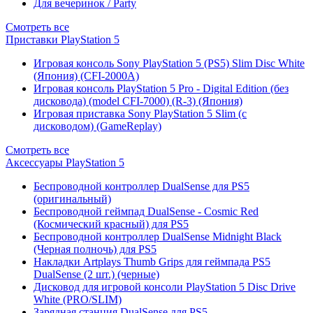
Для вечеринок / Party
Смотреть все
Приставки PlayStation 5
Игровая консоль Sony PlayStation 5 (PS5) Slim Disc White
(Япония) (CFI-2000A)
Игровая консоль PlayStation 5 Pro - Digital Edition (без
дисковода) (model CFI-7000) (R-3) (Япония)
Игровая приставка Sony PlayStation 5 Slim (с
дисководом) (GameReplay)
Смотреть все
Аксессуары PlayStation 5
Беспроводной контроллер DualSense для PS5
(оригинальный)
Беспроводной геймпад DualSense - Cosmic Red
(Космический красный) для PS5
Беспроводной контроллер DualSense Midnight Black
(Черная полночь) для PS5
Накладки Artplays Thumb Grips для геймпада PS5
DualSense (2 шт.) (черные)
Дисковод для игровой консоли PlayStation 5 Disc Drive
White (PRO/SLIM)
Зарядная станция DualSense для PS5