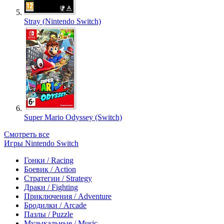
Stray (Nintendo Switch)
Super Mario Odyssey (Switch)
Смотреть все
Игры Nintendo Switch
Гонки / Racing
Боевик / Action
Стратегии / Strategy
Драки / Fighting
Приключения / Adventure
Бродилки / Arcade
Пазлы / Puzzle
Музыкальные / Music