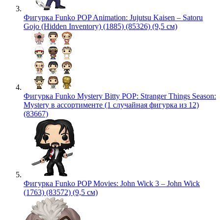
Фигурка Funko POP Animation: Jujutsu Kaisen – Satoru
Gojo (Hidden Inventory) (1885) (85326) (9,5 см)
Фигурка Funko Mystery Bitty POP: Stranger Things Season:
Mystery в ассортименте (1 случайная фигурка из 12)
(83667)
Фигурка Funko POP Movies: John Wick 3 – John Wick
(1763) (83572) (9,5 см)