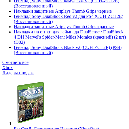
Геймпад Sony DualShock камуфляж v2 (CUH-ZCT2E)
(Восстановленный)
Накладки защитные Artplays Thumb Grips черные
Геймпад Sony DualShock Red v2 для PS4 (CUH-ZCT2E)
(Восстановленный)
Накладки защитные Artplays Thumb Grips красные
Накладки на стики для геймпада DualSense / DualShock
4 DH Marvel's Spider-Man: Miles Morales (красный) (2 шт)
(D02)
Геймпад Sony DualShock Black v2 (CUH-ZCT2E) (PS4)
(Восстановленный)
Смотреть все
Xbox
Лидеры продаж
Far Cry 5. Стандартное Издание (XboxOne)