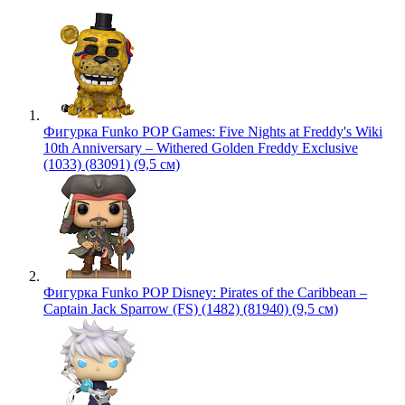
Фигурка Funko POP Games: Five Nights at Freddy's Wiki
10th Anniversary – Withered Golden Freddy Exclusive
(1033) (83091) (9,5 см)
Фигурка Funko POP Disney: Pirates of the Caribbean –
Captain Jack Sparrow (FS) (1482) (81940) (9,5 см)