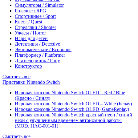
Симуляторы / Simulator
Ролевые / RPG
Спортивные / Sport
Квест / Quest
Стрелялки / Shooter
Ужасы / Horror
Игры для детей
Детективы / Detective
Экономические / Economic
Платформер / Platformer
Для вечеринок / Party
Конструктор
Смотреть все
Приставки Nintendo Switch
Игровая консоль Nintendo Switch OLED – Red / Blue
(Красно / Синяя)
Игровая консоль Nintendo Switch OLED – White (Белая)
Игровая консоль Nintendo Switch OLED (GameReplay)
Игровая консоль Nintendo Switch красный неон / синий
неон с улучшенным временем автономной работы
(MOD. HAC-001-01)
Смотреть все