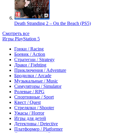
Death Stranding 2 – On the Beach (PS5)
Смотреть все
Игры PlayStation 5
Гонки / Racing
Боевик / Action
Стратегии / Strategy
Драки / Fighting
Приключения / Adventure
Бродилки / Arcade
Музыкальные / Music
Симуляторы / Simulator
Ролевые / RPG
Спортивные / Sport
Квест / Quest
Стрелялки / Shooter
Ужасы / Horror
Игры для детей
Детективы / Detective
Платформер / Platformer