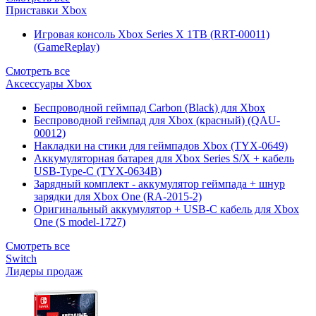
Приставки Xbox
Игровая консоль Xbox Series X 1TB (RRT-00011)
(GameReplay)
Смотреть все
Аксессуары Xbox
Беспроводной геймпад Carbon (Black) для Xbox
Беспроводной геймпад для Xbox (красный) (QAU-
00012)
Накладки на стики для геймпадов Xbox (TYX-0649)
Аккумуляторная батарея для Xbox Series S/X + кабель
USB-Type-C (TYX-0634B)
Зарядный комплект - аккумулятор геймпада + шнур
зарядки для Xbox One (RA-2015-2)
Оригинальный аккумулятор + USB-C кабель для Xbox
One (S model-1727)
Смотреть все
Switch
Лидеры продаж