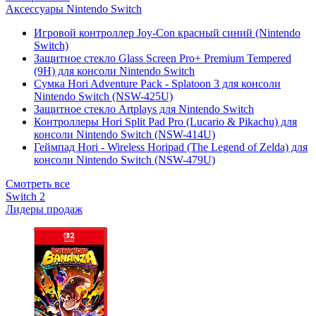
Аксессуары Nintendo Switch
Игровой контроллер Joy-Con красный синий (Nintendo
Switch)
Защитное стекло Glass Screen Pro+ Premium Tempered
(9H) для консоли Nintendo Switch
Сумка Hori Adventure Pack - Splatoon 3 для консоли
Nintendo Switch (NSW-425U)
Защитное стекло Artplays для Nintendo Switch
Контроллеры Hori Split Pad Pro (Lucario & Pikachu) для
консоли Nintendo Switch (NSW-414U)
Геймпад Hori - Wireless Horipad (The Legend of Zelda) для
консоли Nintendo Switch (NSW-479U)
Смотреть все
Switch 2
Лидеры продаж