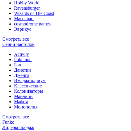
Hobby World
Ravensburger
Wizards of The Coast
Магеллан
сosmodrome games
Эврикус
Смотреть все
Серии настолок
Activity
Pokemon
Бэнг
Данетки
Дженга
Имаджинариум
Классические
Колонизаторы
Манчкин
Мафия
Монополия
Смотреть все
Funko
Лидеры продаж