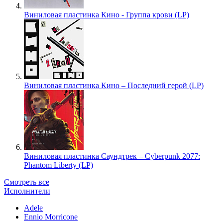
Виниловая пластинка Кино - Группа крови (LP)
Виниловая пластинка Кино – Последний герой (LP)
Виниловая пластинка Саундтрек – Cyberpunk 2077:
Phantom Liberty (LP)
Смотреть все
Исполнители
Adele
Ennio Morricone