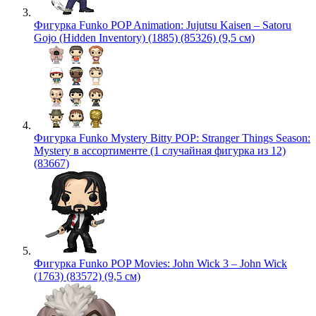
Фигурка Funko POP Animation: Jujutsu Kaisen – Satoru
Gojo (Hidden Inventory) (1885) (85326) (9,5 см)
Фигурка Funko Mystery Bitty POP: Stranger Things Season:
Mystery в ассортименте (1 случайная фигурка из 12)
(83667)
Фигурка Funko POP Movies: John Wick 3 – John Wick
(1763) (83572) (9,5 см)