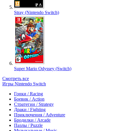
Stray (Nintendo Switch)
Super Mario Odyssey (Switch)
Смотреть все
Игры Nintendo Switch
Гонки / Racing
Боевик / Action
Стратегии / Strategy
Драки / Fighting
Приключения / Adventure
Бродилки / Arcade
Пазлы / Puzzle
Музыкальные / Music