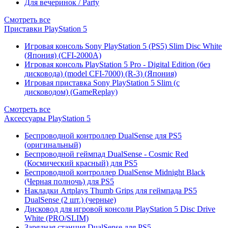
Для вечеринок / Party
Смотреть все
Приставки PlayStation 5
Игровая консоль Sony PlayStation 5 (PS5) Slim Disc White
(Япония) (CFI-2000A)
Игровая консоль PlayStation 5 Pro - Digital Edition (без
дисковода) (model CFI-7000) (R-3) (Япония)
Игровая приставка Sony PlayStation 5 Slim (с
дисководом) (GameReplay)
Смотреть все
Аксессуары PlayStation 5
Беспроводной контроллер DualSense для PS5
(оригинальный)
Беспроводной геймпад DualSense - Cosmic Red
(Космический красный) для PS5
Беспроводной контроллер DualSense Midnight Black
(Черная полночь) для PS5
Накладки Artplays Thumb Grips для геймпада PS5
DualSense (2 шт.) (черные)
Дисковод для игровой консоли PlayStation 5 Disc Drive
White (PRO/SLIM)
Зарядная станция DualSense для PS5