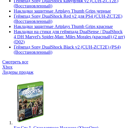
Геймпад Sony DualShock камуфляж v2 (CUH-ZCT2E)
(Восстановленный)
Накладки защитные Artplays Thumb Grips черные
Геймпад Sony DualShock Red v2 для PS4 (CUH-ZCT2E)
(Восстановленный)
Накладки защитные Artplays Thumb Grips красные
Накладки на стики для геймпада DualSense / DualShock
4 DH Marvel's Spider-Man: Miles Morales (красный) (2 шт)
(D02)
Геймпад Sony DualShock Black v2 (CUH-ZCT2E) (PS4)
(Восстановленный)
Смотреть все
Xbox
Лидеры продаж
Far Cry 5. Стандартное Издание (XboxOne)