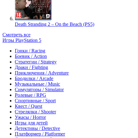
Death Stranding 2 – On the Beach (PS5)
Смотреть все
Игры PlayStation 5
Гонки / Racing
Боевик / Action
Стратегии / Strategy
Драки / Fighting
Приключения / Adventure
Бродилки / Arcade
Музыкальные / Music
Симуляторы / Simulator
Ролевые / RPG
Спортивные / Sport
Квест / Quest
Стрелялки / Shooter
Ужасы / Horror
Игры для детей
Детективы / Detective
Платформер / Platformer