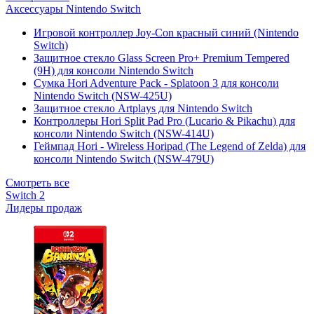
Аксессуары Nintendo Switch
Игровой контроллер Joy-Con красный синий (Nintendo
Switch)
Защитное стекло Glass Screen Pro+ Premium Tempered
(9H) для консоли Nintendo Switch
Сумка Hori Adventure Pack - Splatoon 3 для консоли
Nintendo Switch (NSW-425U)
Защитное стекло Artplays для Nintendo Switch
Контроллеры Hori Split Pad Pro (Lucario & Pikachu) для
консоли Nintendo Switch (NSW-414U)
Геймпад Hori - Wireless Horipad (The Legend of Zelda) для
консоли Nintendo Switch (NSW-479U)
Смотреть все
Switch 2
Лидеры продаж