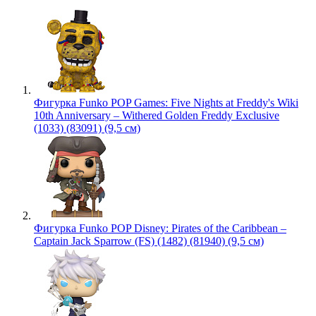
Фигурка Funko POP Games: Five Nights at Freddy's Wiki
10th Anniversary – Withered Golden Freddy Exclusive
(1033) (83091) (9,5 см)
Фигурка Funko POP Disney: Pirates of the Caribbean –
Captain Jack Sparrow (FS) (1482) (81940) (9,5 см)