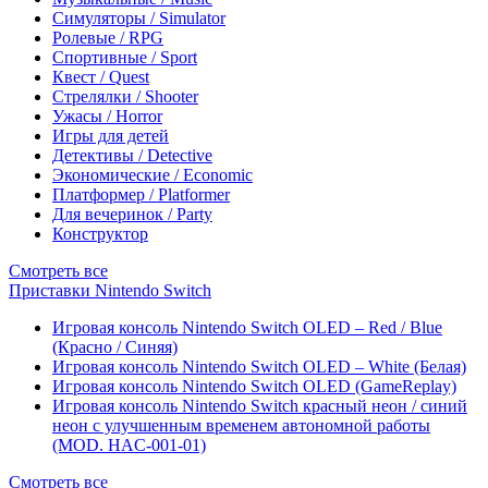
Симуляторы / Simulator
Ролевые / RPG
Спортивные / Sport
Квест / Quest
Стрелялки / Shooter
Ужасы / Horror
Игры для детей
Детективы / Detective
Экономические / Economic
Платформер / Platformer
Для вечеринок / Party
Конструктор
Смотреть все
Приставки Nintendo Switch
Игровая консоль Nintendo Switch OLED – Red / Blue
(Красно / Синяя)
Игровая консоль Nintendo Switch OLED – White (Белая)
Игровая консоль Nintendo Switch OLED (GameReplay)
Игровая консоль Nintendo Switch красный неон / синий
неон с улучшенным временем автономной работы
(MOD. HAC-001-01)
Смотреть все