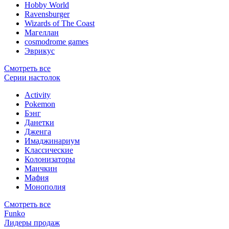
Hobby World
Ravensburger
Wizards of The Coast
Магеллан
сosmodrome games
Эврикус
Смотреть все
Серии настолок
Activity
Pokemon
Бэнг
Данетки
Дженга
Имаджинариум
Классические
Колонизаторы
Манчкин
Мафия
Монополия
Смотреть все
Funko
Лидеры продаж