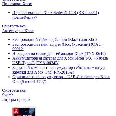
Приставки Xbox
Игровая консоль Xbox Series X 1TB (RRT-00011)
(GameReplay)
Смотреть все
Аксессуары Xbox
Беспроводной геймпад Carbon (Black) для Xbox
Беспроводной геймпад для Xbox (красный) (QAU-
00012)
Накладки на стики для геймпадов Xbox (TYX-0649)
Аккумуляторная батарея для Xbox Series S/X + кабель
USB-Type-C (TYX-0634B)
Зарядный комплект - аккумулятор геймпада + шнур
зарядки для Xbox One (RA-2015-2)
Оригинальный аккумулятор + USB-C кабель для Xbox
One (S model-1727)
Смотреть все
Switch
Лидеры продаж