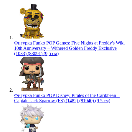
Фигурка Funko POP Games: Five Nights at Freddy's Wiki
10th Anniversary – Withered Golden Freddy Exclusive
(1033) (83091) (9,5 см)
Фигурка Funko POP Disney: Pirates of the Caribbean –
Captain Jack Sparrow (FS) (1482) (81940) (9,5 см)