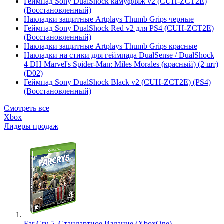
Геймпад Sony DualShock камуфляж v2 (CUH-ZCT2E)
(Восстановленный)
Накладки защитные Artplays Thumb Grips черные
Геймпад Sony DualShock Red v2 для PS4 (CUH-ZCT2E)
(Восстановленный)
Накладки защитные Artplays Thumb Grips красные
Накладки на стики для геймпада DualSense / DualShock
4 DH Marvel's Spider-Man: Miles Morales (красный) (2 шт)
(D02)
Геймпад Sony DualShock Black v2 (CUH-ZCT2E) (PS4)
(Восстановленный)
Смотреть все
Xbox
Лидеры продаж
Far Cry 5. Стандартное Издание (XboxOne)