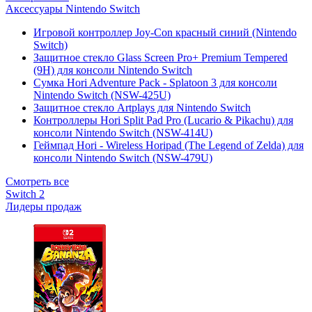
Аксессуары Nintendo Switch
Игровой контроллер Joy-Con красный синий (Nintendo
Switch)
Защитное стекло Glass Screen Pro+ Premium Tempered
(9H) для консоли Nintendo Switch
Сумка Hori Adventure Pack - Splatoon 3 для консоли
Nintendo Switch (NSW-425U)
Защитное стекло Artplays для Nintendo Switch
Контроллеры Hori Split Pad Pro (Lucario & Pikachu) для
консоли Nintendo Switch (NSW-414U)
Геймпад Hori - Wireless Horipad (The Legend of Zelda) для
консоли Nintendo Switch (NSW-479U)
Смотреть все
Switch 2
Лидеры продаж