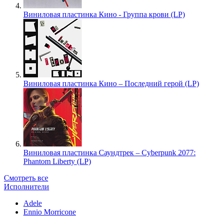
Виниловая пластинка Кино - Группа крови (LP)
Виниловая пластинка Кино – Последний герой (LP)
Виниловая пластинка Саундтрек – Cyberpunk 2077:
Phantom Liberty (LP)
Смотреть все
Исполнители
Adele
Ennio Morricone