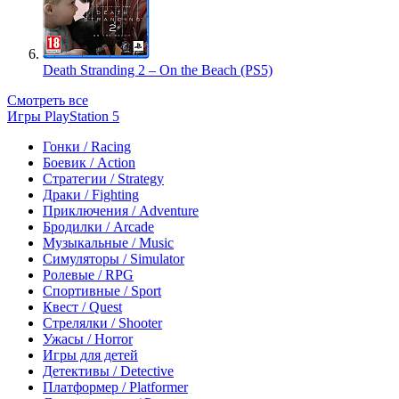
Death Stranding 2 – On the Beach (PS5)
Смотреть все
Игры PlayStation 5
Гонки / Racing
Боевик / Action
Стратегии / Strategy
Драки / Fighting
Приключения / Adventure
Бродилки / Arcade
Музыкальные / Music
Симуляторы / Simulator
Ролевые / RPG
Спортивные / Sport
Квест / Quest
Стрелялки / Shooter
Ужасы / Horror
Игры для детей
Детективы / Detective
Платформер / Platformer