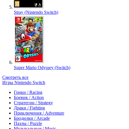
Stray (Nintendo Switch)
Super Mario Odyssey (Switch)
Смотреть все
Игры Nintendo Switch
Гонки / Racing
Боевик / Action
Стратегии / Strategy
Драки / Fighting
Приключения / Adventure
Бродилки / Arcade
Пазлы / Puzzle
Музыкальные / Music