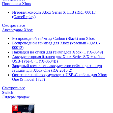
Приставки Xbox
Игровая консоль Xbox Series X 1TB (RRT-00011)
(GameReplay)
Смотреть все
Аксессуары Xbox
Беспроводной геймпад Carbon (Black) для Xbox
Беспроводной геймпад для Xbox (красный) (QAU-
00012)
Накладки на стики для геймпадов Xbox (TYX-0649)
Аккумуляторная батарея для Xbox Series S/X + кабель
USB-Type-C (TYX-0634B)
Зарядный комплект - аккумулятор геймпада + шнур
зарядки для Xbox One (RA-2015-2)
Оригинальный аккумулятор + USB-C кабель для Xbox
One (S model-1727)
Смотреть все
Switch
Лидеры продаж