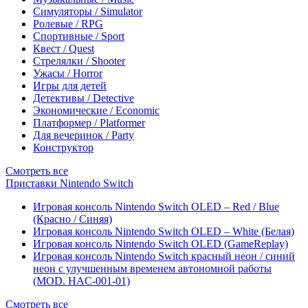
Симуляторы / Simulator
Ролевые / RPG
Спортивные / Sport
Квест / Quest
Стрелялки / Shooter
Ужасы / Horror
Игры для детей
Детективы / Detective
Экономические / Economic
Платформер / Platformer
Для вечеринок / Party
Конструктор
Смотреть все
Приставки Nintendo Switch
Игровая консоль Nintendo Switch OLED – Red / Blue
(Красно / Синяя)
Игровая консоль Nintendo Switch OLED – White (Белая)
Игровая консоль Nintendo Switch OLED (GameReplay)
Игровая консоль Nintendo Switch красный неон / синий
неон с улучшенным временем автономной работы
(MOD. HAC-001-01)
Смотреть все