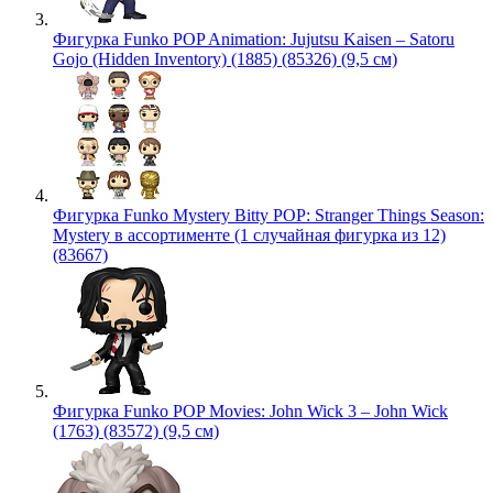
Фигурка Funko POP Animation: Jujutsu Kaisen – Satoru
Gojo (Hidden Inventory) (1885) (85326) (9,5 см)
Фигурка Funko Mystery Bitty POP: Stranger Things Season:
Mystery в ассортименте (1 случайная фигурка из 12)
(83667)
Фигурка Funko POP Movies: John Wick 3 – John Wick
(1763) (83572) (9,5 см)