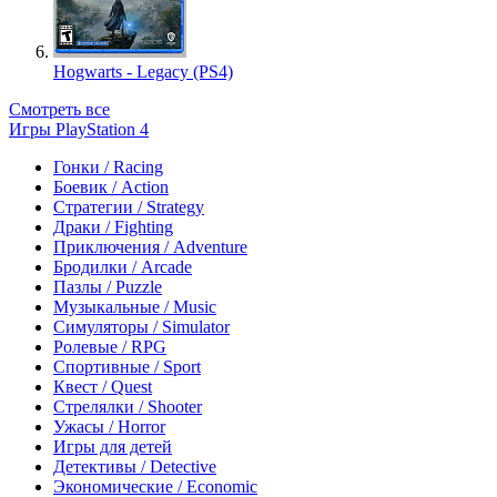
Hogwarts - Legacy (PS4)
Смотреть все
Игры PlayStation 4
Гонки / Racing
Боевик / Action
Стратегии / Strategy
Драки / Fighting
Приключения / Adventure
Бродилки / Arcade
Пазлы / Puzzle
Музыкальные / Music
Симуляторы / Simulator
Ролевые / RPG
Спортивные / Sport
Квест / Quest
Стрелялки / Shooter
Ужасы / Horror
Игры для детей
Детективы / Detective
Экономические / Economic