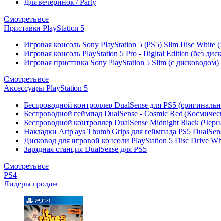
Для вечеринок / Party
Смотреть все
Приставки PlayStation 5
Игровая консоль Sony PlayStation 5 (PS5) Slim Disc White
Игровая консоль PlayStation 5 Pro - Digital Edition (без ди
Игровая приставка Sony PlayStation 5 Slim (с дисководом)
Смотреть все
Аксессуары PlayStation 5
Беспроводной контроллер DualSense для PS5 (оригиналь
Беспроводной геймпад DualSense - Cosmic Red (Космичес
Беспроводной контроллер DualSense Midnight Black (Черн
Накладки Artplays Thumb Grips для геймпада PS5 DualSens
Дисковод для игровой консоли PlayStation 5 Disc Drive W
Зарядная станция DualSense для PS5
Смотреть все
PS4
Лидеры продаж