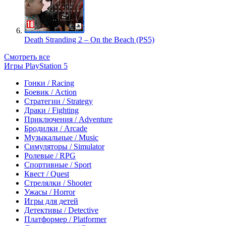
Death Stranding 2 – On the Beach (PS5)
Смотреть все
Игры PlayStation 5
Гонки / Racing
Боевик / Action
Стратегии / Strategy
Драки / Fighting
Приключения / Adventure
Бродилки / Arcade
Музыкальные / Music
Симуляторы / Simulator
Ролевые / RPG
Спортивные / Sport
Квест / Quest
Стрелялки / Shooter
Ужасы / Horror
Игры для детей
Детективы / Detective
Платформер / Platformer