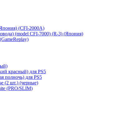
 (Япония) (CFI-2000A)
сковода) (model CFI-7000) (R-3) (Япония)
 (GameReplay)
ный)
кий красный) для PS5
ая полночь) для PS5
e (2 шт.) (черные)
hite (PRO/SLIM)