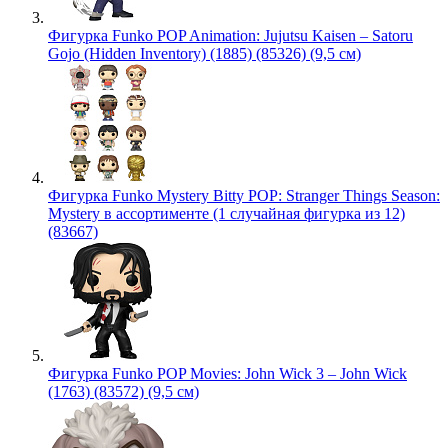
Фигурка Funko POP Animation: Jujutsu Kaisen – Satoru
Gojo (Hidden Inventory) (1885) (85326) (9,5 см)
Фигурка Funko Mystery Bitty POP: Stranger Things Season:
Mystery в ассортименте (1 случайная фигурка из 12)
(83667)
Фигурка Funko POP Movies: John Wick 3 – John Wick
(1763) (83572) (9,5 см)