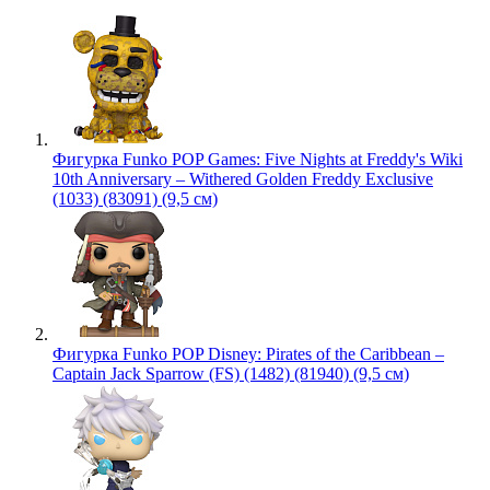
Фигурка Funko POP Games: Five Nights at Freddy's Wiki
10th Anniversary – Withered Golden Freddy Exclusive
(1033) (83091) (9,5 см)
Фигурка Funko POP Disney: Pirates of the Caribbean –
Captain Jack Sparrow (FS) (1482) (81940) (9,5 см)