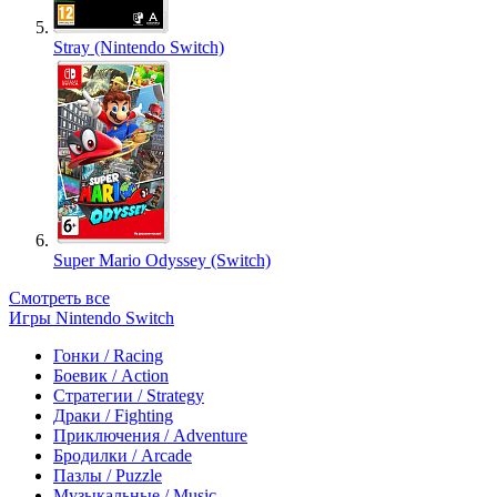
Stray (Nintendo Switch)
Super Mario Odyssey (Switch)
Смотреть все
Игры Nintendo Switch
Гонки / Racing
Боевик / Action
Стратегии / Strategy
Драки / Fighting
Приключения / Adventure
Бродилки / Arcade
Пазлы / Puzzle
Музыкальные / Music