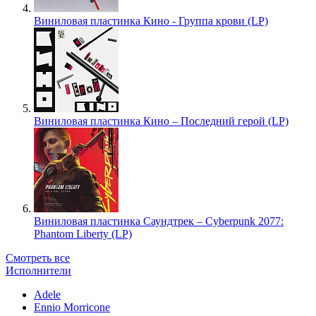
Виниловая пластинка Кино - Группа крови (LP)
Виниловая пластинка Кино – Последний герой (LP)
Виниловая пластинка Саундтрек – Cyberpunk 2077:
Phantom Liberty (LP)
Смотреть все
Исполнители
Adele
Ennio Morricone