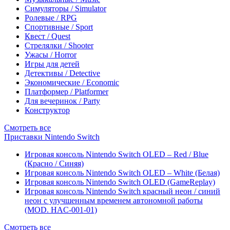
Симуляторы / Simulator
Ролевые / RPG
Спортивные / Sport
Квест / Quest
Стрелялки / Shooter
Ужасы / Horror
Игры для детей
Детективы / Detective
Экономические / Economic
Платформер / Platformer
Для вечеринок / Party
Конструктор
Смотреть все
Приставки Nintendo Switch
Игровая консоль Nintendo Switch OLED – Red / Blue
(Красно / Синяя)
Игровая консоль Nintendo Switch OLED – White (Белая)
Игровая консоль Nintendo Switch OLED (GameReplay)
Игровая консоль Nintendo Switch красный неон / синий
неон с улучшенным временем автономной работы
(MOD. HAC-001-01)
Смотреть все