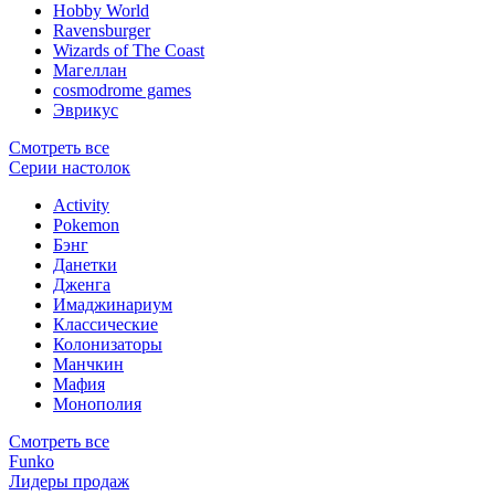
Hobby World
Ravensburger
Wizards of The Coast
Магеллан
сosmodrome games
Эврикус
Смотреть все
Серии настолок
Activity
Pokemon
Бэнг
Данетки
Дженга
Имаджинариум
Классические
Колонизаторы
Манчкин
Мафия
Монополия
Смотреть все
Funko
Лидеры продаж