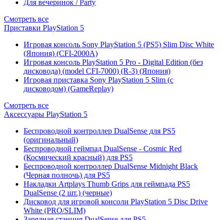
Для вечеринок / Party
Смотреть все
Приставки PlayStation 5
Игровая консоль Sony PlayStation 5 (PS5) Slim Disc White
(Япония) (CFI-2000A)
Игровая консоль PlayStation 5 Pro - Digital Edition (без
дисковода) (model CFI-7000) (R-3) (Япония)
Игровая приставка Sony PlayStation 5 Slim (с
дисководом) (GameReplay)
Смотреть все
Аксессуары PlayStation 5
Беспроводной контроллер DualSense для PS5
(оригинальный)
Беспроводной геймпад DualSense - Cosmic Red
(Космический красный) для PS5
Беспроводной контроллер DualSense Midnight Black
(Черная полночь) для PS5
Накладки Artplays Thumb Grips для геймпада PS5
DualSense (2 шт.) (черные)
Дисковод для игровой консоли PlayStation 5 Disc Drive
White (PRO/SLIM)
Зарядная станция DualSense для PS5