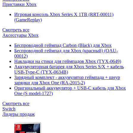
Приставки Xbox
Игровая консоль Xbox Series X 1TB (RRT-00011)
(GameReplay)
Смотреть все
Аксессуары Xbox
Беспроводной геймпад Carbon (Black) для Xbox
Беспроводной геймпад для Xbox (красный) (QAU-
00012)
Накладки на стики для геймпадов Xbox (TYX-0649)
Аккумуляторная батарея для Xbox Series S/X + кабель
USB-Type-C (TYX-0634B)
Зарядный комплект - аккумулятор геймпада + шнур
зарядки для Xbox One (RA-2015-2)
Оригинальный аккумулятор + USB-C кабель для Xbox
One (S model-1727)
Смотреть все
Switch
Лидеры продаж