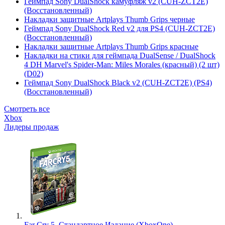
Геймпад Sony DualShock камуфляж v2 (CUH-ZCT2E)
(Восстановленный)
Накладки защитные Artplays Thumb Grips черные
Геймпад Sony DualShock Red v2 для PS4 (CUH-ZCT2E)
(Восстановленный)
Накладки защитные Artplays Thumb Grips красные
Накладки на стики для геймпада DualSense / DualShock
4 DH Marvel's Spider-Man: Miles Morales (красный) (2 шт)
(D02)
Геймпад Sony DualShock Black v2 (CUH-ZCT2E) (PS4)
(Восстановленный)
Смотреть все
Xbox
Лидеры продаж
Far Cry 5. Стандартное Издание (XboxOne)