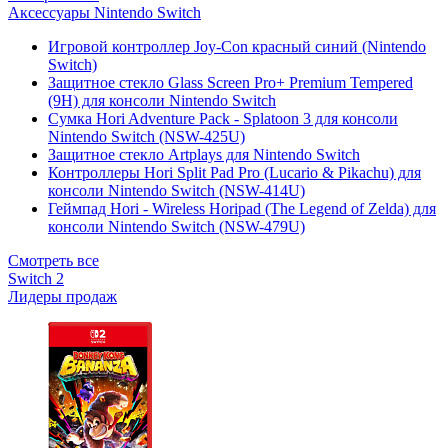
Аксессуары Nintendo Switch
Игровой контроллер Joy-Con красный синий (Nintendo
Switch)
Защитное стекло Glass Screen Pro+ Premium Tempered
(9H) для консоли Nintendo Switch
Сумка Hori Adventure Pack - Splatoon 3 для консоли
Nintendo Switch (NSW-425U)
Защитное стекло Artplays для Nintendo Switch
Контроллеры Hori Split Pad Pro (Lucario & Pikachu) для
консоли Nintendo Switch (NSW-414U)
Геймпад Hori - Wireless Horipad (The Legend of Zelda) для
консоли Nintendo Switch (NSW-479U)
Смотреть все
Switch 2
Лидеры продаж