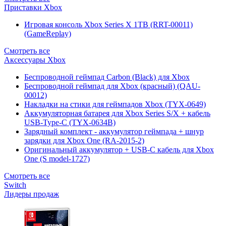
Приставки Xbox
Игровая консоль Xbox Series X 1TB (RRT-00011)
(GameReplay)
Смотреть все
Аксессуары Xbox
Беспроводной геймпад Carbon (Black) для Xbox
Беспроводной геймпад для Xbox (красный) (QAU-
00012)
Накладки на стики для геймпадов Xbox (TYX-0649)
Аккумуляторная батарея для Xbox Series S/X + кабель
USB-Type-C (TYX-0634B)
Зарядный комплект - аккумулятор геймпада + шнур
зарядки для Xbox One (RA-2015-2)
Оригинальный аккумулятор + USB-C кабель для Xbox
One (S model-1727)
Смотреть все
Switch
Лидеры продаж