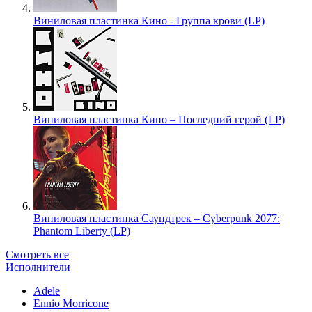
Виниловая пластинка Кино - Группа крови (LP)
Виниловая пластинка Кино – Последний герой (LP)
Виниловая пластинка Саундтрек – Cyberpunk 2077:
Phantom Liberty (LP)
Смотреть все
Исполнители
Adele
Ennio Morricone