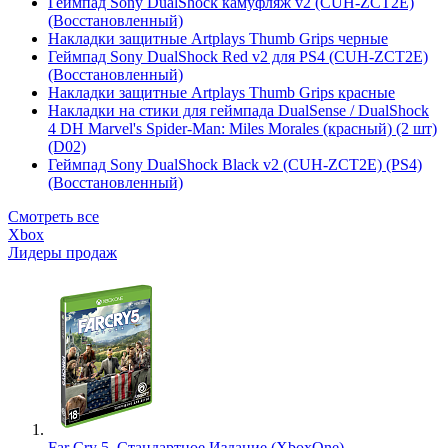
Геймпад Sony DualShock камуфляж v2 (CUH-ZCT2E)
(Восстановленный)
Накладки защитные Artplays Thumb Grips черные
Геймпад Sony DualShock Red v2 для PS4 (CUH-ZCT2E)
(Восстановленный)
Накладки защитные Artplays Thumb Grips красные
Накладки на стики для геймпада DualSense / DualShock
4 DH Marvel's Spider-Man: Miles Morales (красный) (2 шт)
(D02)
Геймпад Sony DualShock Black v2 (CUH-ZCT2E) (PS4)
(Восстановленный)
Смотреть все
Xbox
Лидеры продаж
Far Cry 5. Стандартное Издание (XboxOne)