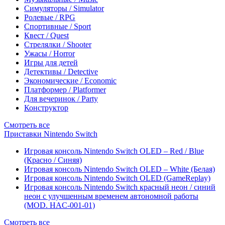
Симуляторы / Simulator
Ролевые / RPG
Спортивные / Sport
Квест / Quest
Стрелялки / Shooter
Ужасы / Horror
Игры для детей
Детективы / Detective
Экономические / Economic
Платформер / Platformer
Для вечеринок / Party
Конструктор
Смотреть все
Приставки Nintendo Switch
Игровая консоль Nintendo Switch OLED – Red / Blue
(Красно / Синяя)
Игровая консоль Nintendo Switch OLED – White (Белая)
Игровая консоль Nintendo Switch OLED (GameReplay)
Игровая консоль Nintendo Switch красный неон / синий
неон с улучшенным временем автономной работы
(MOD. HAC-001-01)
Смотреть все