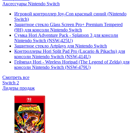
Аксессуары Nintendo Switch
Игровой контроллер Joy-Con красный синий (Nintendo
Switch)
Защитное стекло Glass Screen Pro+ Premium Tempered
(9H) для консоли Nintendo Switch
Сумка Hori Adventure Pack - Splatoon 3 для консоли
Nintendo Switch (NSW-425U)
Защитное стекло Artplays для Nintendo Switch
Контроллеры Hori Split Pad Pro (Lucario & Pikachu) для
консоли Nintendo Switch (NSW-414U)
Геймпад Hori - Wireless Horipad (The Legend of Zelda) для
консоли Nintendo Switch (NSW-479U)
Смотреть все
Switch 2
Лидеры продаж