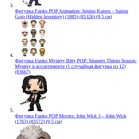
Фигурка Funko POP Animation: Jujutsu Kaisen – Satoru
Gojo (Hidden Inventory) (1885) (85326) (9,5 см)
Фигурка Funko Mystery Bitty POP: Stranger Things Season:
Mystery в ассортименте (1 случайная фигурка из 12)
(83667)
Фигурка Funko POP Movies: John Wick 3 – John Wick
(1763) (83572) (9,5 см)