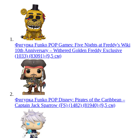
Фигурка Funko POP Games: Five Nights at Freddy's Wiki
10th Anniversary – Withered Golden Freddy Exclusive
(1033) (83091) (9,5 см)
Фигурка Funko POP Disney: Pirates of the Caribbean –
Captain Jack Sparrow (FS) (1482) (81940) (9,5 см)