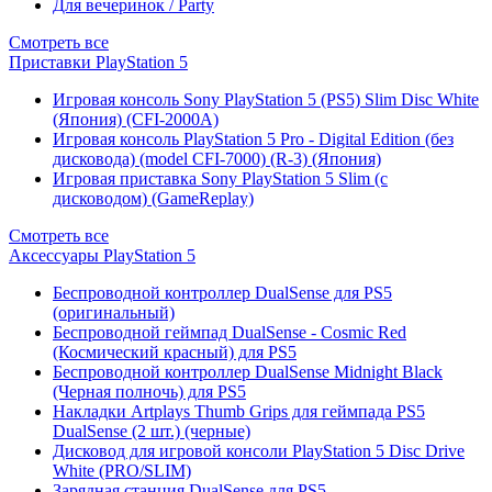
Для вечеринок / Party
Смотреть все
Приставки PlayStation 5
Игровая консоль Sony PlayStation 5 (PS5) Slim Disc White
(Япония) (CFI-2000A)
Игровая консоль PlayStation 5 Pro - Digital Edition (без
дисковода) (model CFI-7000) (R-3) (Япония)
Игровая приставка Sony PlayStation 5 Slim (с
дисководом) (GameReplay)
Смотреть все
Аксессуары PlayStation 5
Беспроводной контроллер DualSense для PS5
(оригинальный)
Беспроводной геймпад DualSense - Cosmic Red
(Космический красный) для PS5
Беспроводной контроллер DualSense Midnight Black
(Черная полночь) для PS5
Накладки Artplays Thumb Grips для геймпада PS5
DualSense (2 шт.) (черные)
Дисковод для игровой консоли PlayStation 5 Disc Drive
White (PRO/SLIM)
Зарядная станция DualSense для PS5