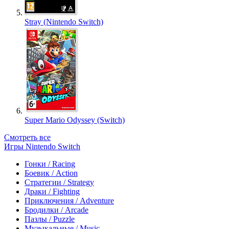
Stray (Nintendo Switch)
Super Mario Odyssey (Switch)
Смотреть все
Игры Nintendo Switch
Гонки / Racing
Боевик / Action
Стратегии / Strategy
Драки / Fighting
Приключения / Adventure
Бродилки / Arcade
Пазлы / Puzzle
Музыкальные / Music