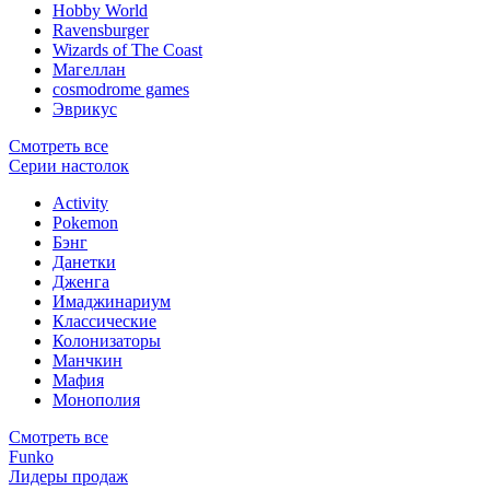
Hobby World
Ravensburger
Wizards of The Coast
Магеллан
сosmodrome games
Эврикус
Смотреть все
Серии настолок
Activity
Pokemon
Бэнг
Данетки
Дженга
Имаджинариум
Классические
Колонизаторы
Манчкин
Мафия
Монополия
Смотреть все
Funko
Лидеры продаж