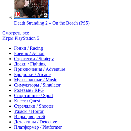
Death Stranding 2 – On the Beach (PS5)
Смотреть все
Игры PlayStation 5
Гонки / Racing
Боевик / Action
Стратегии / Strategy
Драки / Fighting
Приключения / Adventure
Бродилки / Arcade
Музыкальные / Music
Симуляторы / Simulator
Ролевые / RPG
Спортивные / Sport
Квест / Quest
Стрелялки / Shooter
Ужасы / Horror
Игры для детей
Детективы / Detective
Платформер / Platformer