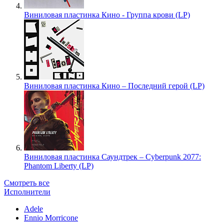
Виниловая пластинка Кино - Группа крови (LP)
Виниловая пластинка Кино – Последний герой (LP)
Виниловая пластинка Саундтрек – Cyberpunk 2077:
Phantom Liberty (LP)
Смотреть все
Исполнители
Adele
Ennio Morricone