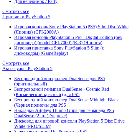
Для вечеринок / Party
Смотреть все
Приставки PlayStation 5
Игровая консоль Sony PlayStation 5 (PS5) Slim Disc White
(Япония) (CFI-2000A)
Игровая консоль PlayStation 5 Pro - Digital Edition (без
дисковода) (model CFI-7000) (R-3) (Япония)
Игровая приставка Sony PlayStation 5 Slim (с
дисководом) (GameReplay)
Смотреть все
Аксессуары PlayStation 5
Беспроводной контроллер DualSense для PS5
(оригинальный)
Беспроводной геймпад DualSense - Cosmic Red
(Космический красный) для PS5
Беспроводной контроллер DualSense Midnight Black
(Черная полночь) для PS5
Накладки Artplays Thumb Grips для геймпада PS5
DualSense (2 шт.) (черные)
Дисковод для игровой консоли PlayStation 5 Disc Drive
White (PRO/SLIM)
Зарядная станция DualSense для PS5