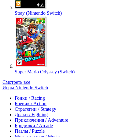
Stray (Nintendo Switch)
Super Mario Odyssey (Switch)
Смотреть все
Игры Nintendo Switch
Гонки / Racing
Боевик / Action
Стратегии / Strategy
Драки / Fighting
Приключения / Adventure
Бродилки / Arcade
Пазлы / Puzzle
Музыкальные / Music