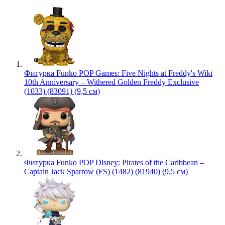
Фигурка Funko POP Games: Five Nights at Freddy's Wiki
10th Anniversary – Withered Golden Freddy Exclusive
(1033) (83091) (9,5 см)
Фигурка Funko POP Disney: Pirates of the Caribbean –
Captain Jack Sparrow (FS) (1482) (81940) (9,5 см)