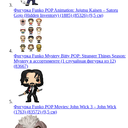
Фигурка Funko POP Animation: Jujutsu Kaisen – Satoru
Gojo (Hidden Inventory) (1885) (85326) (9,5 см)
Фигурка Funko Mystery Bitty POP: Stranger Things Season:
Mystery в ассортименте (1 случайная фигурка из 12)
(83667)
Фигурка Funko POP Movies: John Wick 3 – John Wick
(1763) (83572) (9,5 см)