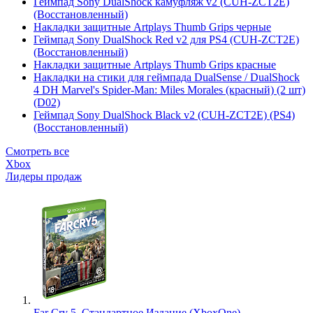
Геймпад Sony DualShock камуфляж v2 (CUH-ZCT2E)
(Восстановленный)
Накладки защитные Artplays Thumb Grips черные
Геймпад Sony DualShock Red v2 для PS4 (CUH-ZCT2E)
(Восстановленный)
Накладки защитные Artplays Thumb Grips красные
Накладки на стики для геймпада DualSense / DualShock
4 DH Marvel's Spider-Man: Miles Morales (красный) (2 шт)
(D02)
Геймпад Sony DualShock Black v2 (CUH-ZCT2E) (PS4)
(Восстановленный)
Смотреть все
Xbox
Лидеры продаж
Far Cry 5. Стандартное Издание (XboxOne)