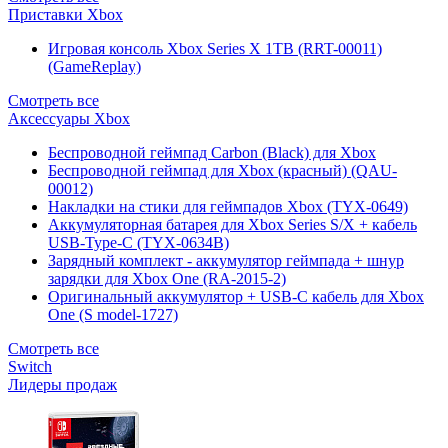
Приставки Xbox
Игровая консоль Xbox Series X 1TB (RRT-00011)
(GameReplay)
Смотреть все
Аксессуары Xbox
Беспроводной геймпад Carbon (Black) для Xbox
Беспроводной геймпад для Xbox (красный) (QAU-
00012)
Накладки на стики для геймпадов Xbox (TYX-0649)
Аккумуляторная батарея для Xbox Series S/X + кабель
USB-Type-C (TYX-0634B)
Зарядный комплект - аккумулятор геймпада + шнур
зарядки для Xbox One (RA-2015-2)
Оригинальный аккумулятор + USB-C кабель для Xbox
One (S model-1727)
Смотреть все
Switch
Лидеры продаж