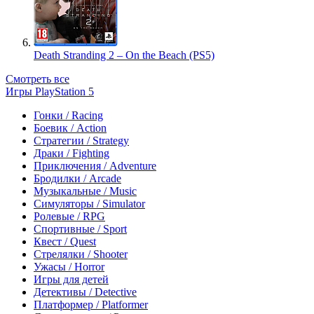
Death Stranding 2 – On the Beach (PS5)
Смотреть все
Игры PlayStation 5
Гонки / Racing
Боевик / Action
Стратегии / Strategy
Драки / Fighting
Приключения / Adventure
Бродилки / Arcade
Музыкальные / Music
Симуляторы / Simulator
Ролевые / RPG
Спортивные / Sport
Квест / Quest
Стрелялки / Shooter
Ужасы / Horror
Игры для детей
Детективы / Detective
Платформер / Platformer