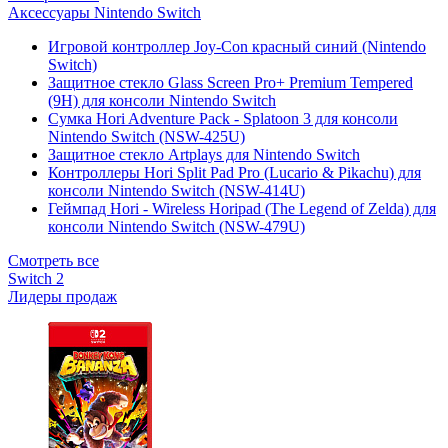
Аксессуары Nintendo Switch
Игровой контроллер Joy-Con красный синий (Nintendo
Switch)
Защитное стекло Glass Screen Pro+ Premium Tempered
(9H) для консоли Nintendo Switch
Сумка Hori Adventure Pack - Splatoon 3 для консоли
Nintendo Switch (NSW-425U)
Защитное стекло Artplays для Nintendo Switch
Контроллеры Hori Split Pad Pro (Lucario & Pikachu) для
консоли Nintendo Switch (NSW-414U)
Геймпад Hori - Wireless Horipad (The Legend of Zelda) для
консоли Nintendo Switch (NSW-479U)
Смотреть все
Switch 2
Лидеры продаж