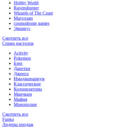
Hobby World
Ravensburger
Wizards of The Coast
Магеллан
сosmodrome games
Эврикус
Смотреть все
Серии настолок
Activity
Pokemon
Бэнг
Данетки
Дженга
Имаджинариум
Классические
Колонизаторы
Манчкин
Мафия
Монополия
Смотреть все
Funko
Лидеры продаж