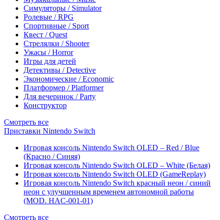
Симуляторы / Simulator
Ролевые / RPG
Спортивные / Sport
Квест / Quest
Стрелялки / Shooter
Ужасы / Horror
Игры для детей
Детективы / Detective
Экономические / Economic
Платформер / Platformer
Для вечеринок / Party
Конструктор
Смотреть все
Приставки Nintendo Switch
Игровая консоль Nintendo Switch OLED – Red / Blue
(Красно / Синяя)
Игровая консоль Nintendo Switch OLED – White (Белая)
Игровая консоль Nintendo Switch OLED (GameReplay)
Игровая консоль Nintendo Switch красный неон / синий
неон с улучшенным временем автономной работы
(MOD. HAC-001-01)
Смотреть все