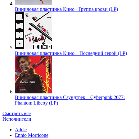
Виниловая пластинка Кино - Группа крови (LP)
Виниловая пластинка Кино – Последний герой (LP)
Виниловая пластинка Саундтрек – Cyberpunk 2077:
Phantom Liberty (LP)
Смотреть все
Исполнители
Adele
Ennio Morricone