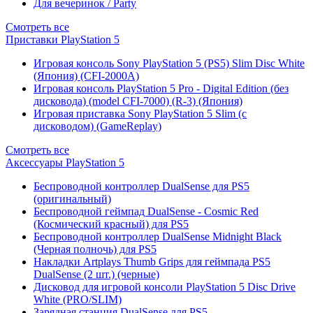
Для вечеринок / Party
Смотреть все
Приставки PlayStation 5
Игровая консоль Sony PlayStation 5 (PS5) Slim Disc White
(Япония) (CFI-2000A)
Игровая консоль PlayStation 5 Pro - Digital Edition (без
дисковода) (model CFI-7000) (R-3) (Япония)
Игровая приставка Sony PlayStation 5 Slim (с
дисководом) (GameReplay)
Смотреть все
Аксессуары PlayStation 5
Беспроводной контроллер DualSense для PS5
(оригинальный)
Беспроводной геймпад DualSense - Cosmic Red
(Космический красный) для PS5
Беспроводной контроллер DualSense Midnight Black
(Черная полночь) для PS5
Накладки Artplays Thumb Grips для геймпада PS5
DualSense (2 шт.) (черные)
Дисковод для игровой консоли PlayStation 5 Disc Drive
White (PRO/SLIM)
Зарядная станция DualSense для PS5