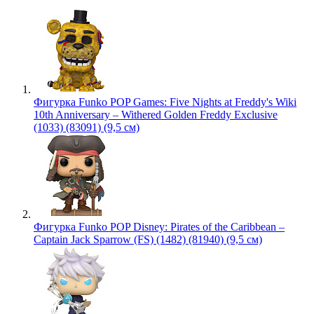
Фигурка Funko POP Games: Five Nights at Freddy's Wiki
10th Anniversary – Withered Golden Freddy Exclusive
(1033) (83091) (9,5 см)
Фигурка Funko POP Disney: Pirates of the Caribbean –
Captain Jack Sparrow (FS) (1482) (81940) (9,5 см)