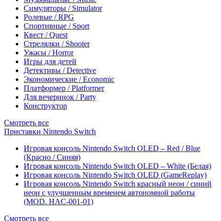
Симуляторы / Simulator
Ролевые / RPG
Спортивные / Sport
Квест / Quest
Стрелялки / Shooter
Ужасы / Horror
Игры для детей
Детективы / Detective
Экономические / Economic
Платформер / Platformer
Для вечеринок / Party
Конструктор
Смотреть все
Приставки Nintendo Switch
Игровая консоль Nintendo Switch OLED – Red / Blue
(Красно / Синяя)
Игровая консоль Nintendo Switch OLED – White (Белая)
Игровая консоль Nintendo Switch OLED (GameReplay)
Игровая консоль Nintendo Switch красный неон / синий
неон с улучшенным временем автономной работы
(MOD. HAC-001-01)
Смотреть все