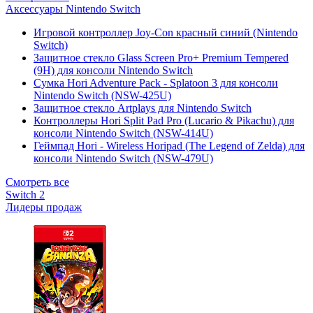
Аксессуары Nintendo Switch
Игровой контроллер Joy-Con красный синий (Nintendo
Switch)
Защитное стекло Glass Screen Pro+ Premium Tempered
(9H) для консоли Nintendo Switch
Сумка Hori Adventure Pack - Splatoon 3 для консоли
Nintendo Switch (NSW-425U)
Защитное стекло Artplays для Nintendo Switch
Контроллеры Hori Split Pad Pro (Lucario & Pikachu) для
консоли Nintendo Switch (NSW-414U)
Геймпад Hori - Wireless Horipad (The Legend of Zelda) для
консоли Nintendo Switch (NSW-479U)
Смотреть все
Switch 2
Лидеры продаж