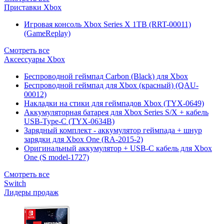
Приставки Xbox
Игровая консоль Xbox Series X 1TB (RRT-00011)
(GameReplay)
Смотреть все
Аксессуары Xbox
Беспроводной геймпад Carbon (Black) для Xbox
Беспроводной геймпад для Xbox (красный) (QAU-
00012)
Накладки на стики для геймпадов Xbox (TYX-0649)
Аккумуляторная батарея для Xbox Series S/X + кабель
USB-Type-C (TYX-0634B)
Зарядный комплект - аккумулятор геймпада + шнур
зарядки для Xbox One (RA-2015-2)
Оригинальный аккумулятор + USB-C кабель для Xbox
One (S model-1727)
Смотреть все
Switch
Лидеры продаж