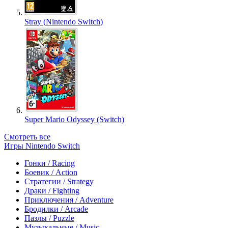
Stray (Nintendo Switch)
Super Mario Odyssey (Switch)
Смотреть все
Игры Nintendo Switch
Гонки / Racing
Боевик / Action
Стратегии / Strategy
Драки / Fighting
Приключения / Adventure
Бродилки / Arcade
Пазлы / Puzzle
Музыкальные / Music