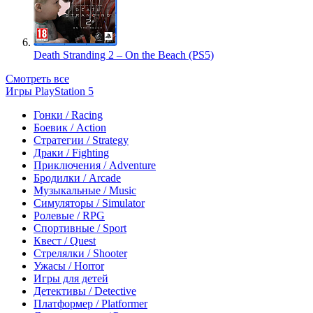
Death Stranding 2 – On the Beach (PS5)
Смотреть все
Игры PlayStation 5
Гонки / Racing
Боевик / Action
Стратегии / Strategy
Драки / Fighting
Приключения / Adventure
Бродилки / Arcade
Музыкальные / Music
Симуляторы / Simulator
Ролевые / RPG
Спортивные / Sport
Квест / Quest
Стрелялки / Shooter
Ужасы / Horror
Игры для детей
Детективы / Detective
Платформер / Platformer