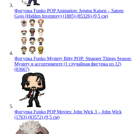
Фигурка Funko POP Animation: Jujutsu Kaisen – Satoru
Gojo (Hidden Inventory) (1885) (85326) (9,5 см)
Фигурка Funko Mystery Bitty POP: Stranger Things Season:
Mystery в ассортименте (1 случайная фигурка из 12)
(83667)
Фигурка Funko POP Movies: John Wick 3 – John Wick
(1763) (83572) (9,5 см)