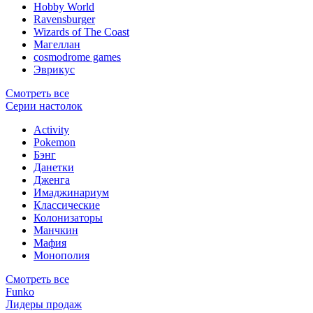
Hobby World
Ravensburger
Wizards of The Coast
Магеллан
сosmodrome games
Эврикус
Смотреть все
Серии настолок
Activity
Pokemon
Бэнг
Данетки
Дженга
Имаджинариум
Классические
Колонизаторы
Манчкин
Мафия
Монополия
Смотреть все
Funko
Лидеры продаж