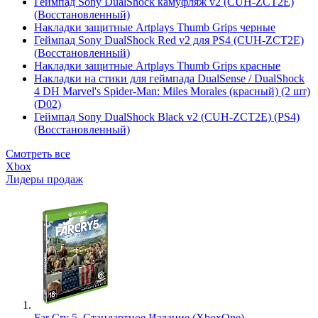
Геймпад Sony DualShock камуфляж v2 (CUH-ZCT2E)
(Восстановленный)
Накладки защитные Artplays Thumb Grips черные
Геймпад Sony DualShock Red v2 для PS4 (CUH-ZCT2E)
(Восстановленный)
Накладки защитные Artplays Thumb Grips красные
Накладки на стики для геймпада DualSense / DualShock
4 DH Marvel's Spider-Man: Miles Morales (красный) (2 шт)
(D02)
Геймпад Sony DualShock Black v2 (CUH-ZCT2E) (PS4)
(Восстановленный)
Смотреть все
Xbox
Лидеры продаж
Far Cry 5. Стандартное Издание (XboxOne)