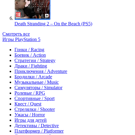
Death Stranding 2 – On the Beach (PS5)
Смотреть все
Игры PlayStation 5
Гонки / Racing
Боевик / Action
Стратегии / Strategy
Драки / Fighting
Приключения / Adventure
Бродилки / Arcade
Музыкальные / Music
Симуляторы / Simulator
Ролевые / RPG
Спортивные / Sport
Квест / Quest
Стрелялки / Shooter
Ужасы / Horror
Игры для детей
Детективы / Detective
Платформер / Platformer