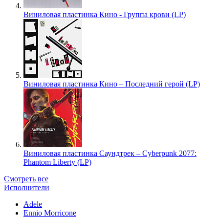
Виниловая пластинка Кино - Группа крови (LP)
Виниловая пластинка Кино – Последний герой (LP)
Виниловая пластинка Саундтрек – Cyberpunk 2077:
Phantom Liberty (LP)
Смотреть все
Исполнители
Adele
Ennio Morricone