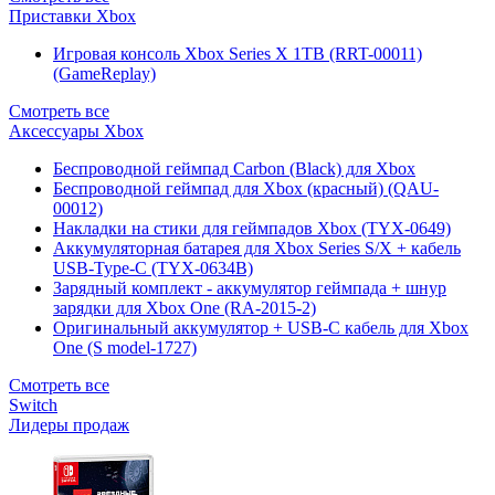
Приставки Xbox
Игровая консоль Xbox Series X 1TB (RRT-00011)
(GameReplay)
Смотреть все
Аксессуары Xbox
Беспроводной геймпад Carbon (Black) для Xbox
Беспроводной геймпад для Xbox (красный) (QAU-
00012)
Накладки на стики для геймпадов Xbox (TYX-0649)
Аккумуляторная батарея для Xbox Series S/X + кабель
USB-Type-C (TYX-0634B)
Зарядный комплект - аккумулятор геймпада + шнур
зарядки для Xbox One (RA-2015-2)
Оригинальный аккумулятор + USB-C кабель для Xbox
One (S model-1727)
Смотреть все
Switch
Лидеры продаж