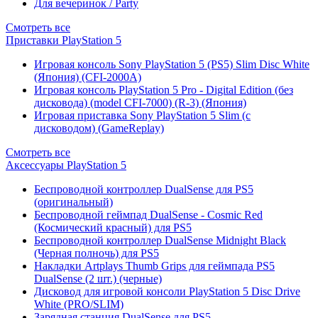
Для вечеринок / Party
Смотреть все
Приставки PlayStation 5
Игровая консоль Sony PlayStation 5 (PS5) Slim Disc White
(Япония) (CFI-2000A)
Игровая консоль PlayStation 5 Pro - Digital Edition (без
дисковода) (model CFI-7000) (R-3) (Япония)
Игровая приставка Sony PlayStation 5 Slim (с
дисководом) (GameReplay)
Смотреть все
Аксессуары PlayStation 5
Беспроводной контроллер DualSense для PS5
(оригинальный)
Беспроводной геймпад DualSense - Cosmic Red
(Космический красный) для PS5
Беспроводной контроллер DualSense Midnight Black
(Черная полночь) для PS5
Накладки Artplays Thumb Grips для геймпада PS5
DualSense (2 шт.) (черные)
Дисковод для игровой консоли PlayStation 5 Disc Drive
White (PRO/SLIM)
Зарядная станция DualSense для PS5