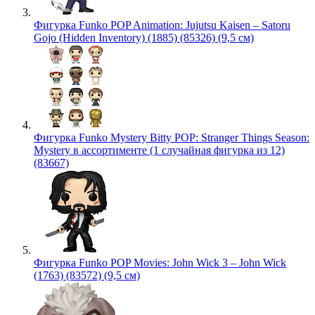
Фигурка Funko POP Animation: Jujutsu Kaisen – Satoru
Gojo (Hidden Inventory) (1885) (85326) (9,5 см)
Фигурка Funko Mystery Bitty POP: Stranger Things Season:
Mystery в ассортименте (1 случайная фигурка из 12)
(83667)
Фигурка Funko POP Movies: John Wick 3 – John Wick
(1763) (83572) (9,5 см)