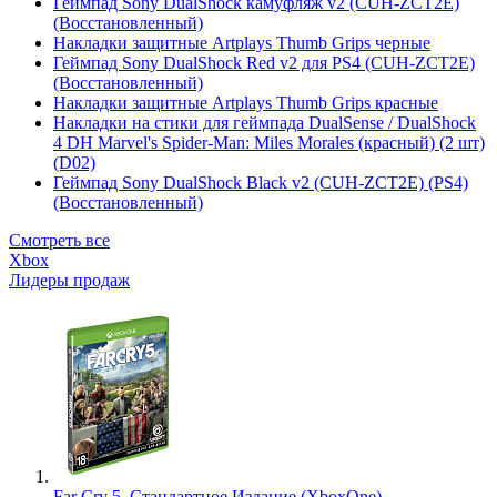
Геймпад Sony DualShock камуфляж v2 (CUH-ZCT2E)
(Восстановленный)
Накладки защитные Artplays Thumb Grips черные
Геймпад Sony DualShock Red v2 для PS4 (CUH-ZCT2E)
(Восстановленный)
Накладки защитные Artplays Thumb Grips красные
Накладки на стики для геймпада DualSense / DualShock
4 DH Marvel's Spider-Man: Miles Morales (красный) (2 шт)
(D02)
Геймпад Sony DualShock Black v2 (CUH-ZCT2E) (PS4)
(Восстановленный)
Смотреть все
Xbox
Лидеры продаж
Far Cry 5. Стандартное Издание (XboxOne)