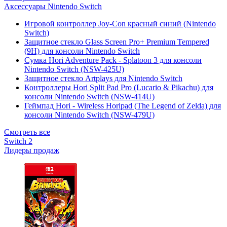
Аксессуары Nintendo Switch
Игровой контроллер Joy-Con красный синий (Nintendo
Switch)
Защитное стекло Glass Screen Pro+ Premium Tempered
(9H) для консоли Nintendo Switch
Сумка Hori Adventure Pack - Splatoon 3 для консоли
Nintendo Switch (NSW-425U)
Защитное стекло Artplays для Nintendo Switch
Контроллеры Hori Split Pad Pro (Lucario & Pikachu) для
консоли Nintendo Switch (NSW-414U)
Геймпад Hori - Wireless Horipad (The Legend of Zelda) для
консоли Nintendo Switch (NSW-479U)
Смотреть все
Switch 2
Лидеры продаж