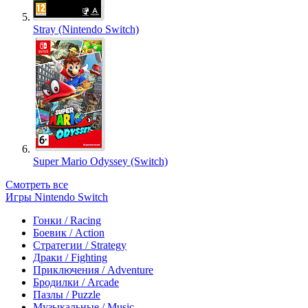
Stray (Nintendo Switch)
Super Mario Odyssey (Switch)
Смотреть все
Игры Nintendo Switch
Гонки / Racing
Боевик / Action
Стратегии / Strategy
Драки / Fighting
Приключения / Adventure
Бродилки / Arcade
Пазлы / Puzzle
Музыкальные / Music