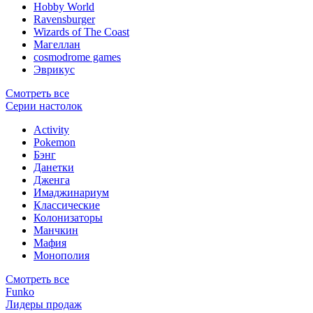
Hobby World
Ravensburger
Wizards of The Coast
Магеллан
сosmodrome games
Эврикус
Смотреть все
Серии настолок
Activity
Pokemon
Бэнг
Данетки
Дженга
Имаджинариум
Классические
Колонизаторы
Манчкин
Мафия
Монополия
Смотреть все
Funko
Лидеры продаж