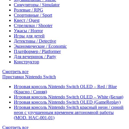
Симуляторы / Simulator
Ролевые / RPG
Спортивные / Sport
Квест / Quest
Стрелялки / Shooter
Ужасы / Horror
Игры для детей
Детективы / Detective
Экономические / Economic
Платформер / Platformer
Для вечеринок / Party
Конструктор
Смотреть все
Приставки Nintendo Switch
Игровая консоль Nintendo Switch OLED – Red / Blue
(Красно / Синяя)
Игровая консоль Nintendo Switch OLED – White (Белая)
Игровая консоль Nintendo Switch OLED (GameReplay)
Игровая консоль Nintendo Switch красный неон / синий
неон с улучшенным временем автономной работы
(MOD. HAC-001-01)
Смотреть все