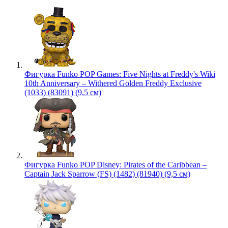
Фигурка Funko POP Games: Five Nights at Freddy's Wiki
10th Anniversary – Withered Golden Freddy Exclusive
(1033) (83091) (9,5 см)
Фигурка Funko POP Disney: Pirates of the Caribbean –
Captain Jack Sparrow (FS) (1482) (81940) (9,5 см)