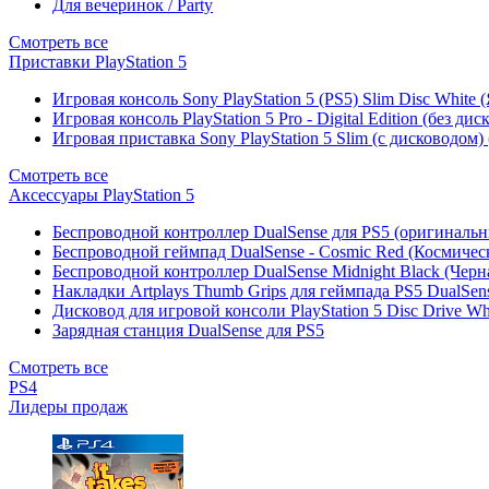
Для вечеринок / Party
Смотреть все
Приставки PlayStation 5
Игровая консоль Sony PlayStation 5 (PS5) Slim Disc White
Игровая консоль PlayStation 5 Pro - Digital Edition (без ди
Игровая приставка Sony PlayStation 5 Slim (с дисководом)
Смотреть все
Аксессуары PlayStation 5
Беспроводной контроллер DualSense для PS5 (оригиналь
Беспроводной геймпад DualSense - Cosmic Red (Космичес
Беспроводной контроллер DualSense Midnight Black (Черн
Накладки Artplays Thumb Grips для геймпада PS5 DualSens
Дисковод для игровой консоли PlayStation 5 Disc Drive W
Зарядная станция DualSense для PS5
Смотреть все
PS4
Лидеры продаж