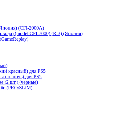
 (Япония) (CFI-2000A)
сковода) (model CFI-7000) (R-3) (Япония)
 (GameReplay)
ный)
кий красный) для PS5
ая полночь) для PS5
e (2 шт.) (черные)
hite (PRO/SLIM)