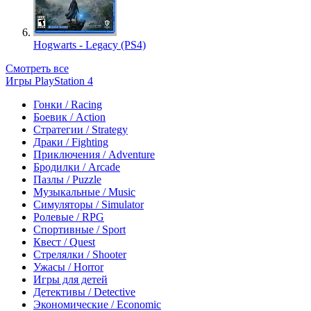
Hogwarts - Legacy (PS4)
Смотреть все
Игры PlayStation 4
Гонки / Racing
Боевик / Action
Стратегии / Strategy
Драки / Fighting
Приключения / Adventure
Бродилки / Arcade
Пазлы / Puzzle
Музыкальные / Music
Симуляторы / Simulator
Ролевые / RPG
Спортивные / Sport
Квест / Quest
Стрелялки / Shooter
Ужасы / Horror
Игры для детей
Детективы / Detective
Экономические / Economic