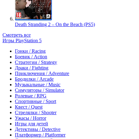
Death Stranding 2 – On the Beach (PS5)
Смотреть все
Игры PlayStation 5
Гонки / Racing
Боевик / Action
Стратегии / Strategy
Драки / Fighting
Приключения / Adventure
Бродилки / Arcade
Музыкальные / Music
Симуляторы / Simulator
Ролевые / RPG
Спортивные / Sport
Квест / Quest
Стрелялки / Shooter
Ужасы / Horror
Игры для детей
Детективы / Detective
Платформер / Platformer