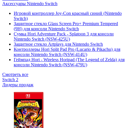
Аксессуары Nintendo Switch
Игровой контроллер Joy-Con красный синий (Nintendo
Switch)
Защитное стекло Glass Screen Pro+ Premium Tempered
(9H) для консоли Nintendo Switch
Сумка Hori Adventure Pack - Splatoon 3 для консоли
Nintendo Switch (NSW-425U)
Защитное стекло Artplays для Nintendo Switch
Контроллеры Hori Split Pad Pro (Lucario & Pikachu) для
консоли Nintendo Switch (NSW-414U)
Геймпад Hori - Wireless Horipad (The Legend of Zelda) для
консоли Nintendo Switch (NSW-479U)
Смотреть все
Switch 2
Лидеры продаж