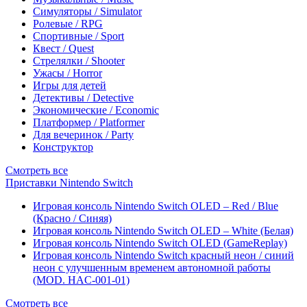
Симуляторы / Simulator
Ролевые / RPG
Спортивные / Sport
Квест / Quest
Стрелялки / Shooter
Ужасы / Horror
Игры для детей
Детективы / Detective
Экономические / Economic
Платформер / Platformer
Для вечеринок / Party
Конструктор
Смотреть все
Приставки Nintendo Switch
Игровая консоль Nintendo Switch OLED – Red / Blue
(Красно / Синяя)
Игровая консоль Nintendo Switch OLED – White (Белая)
Игровая консоль Nintendo Switch OLED (GameReplay)
Игровая консоль Nintendo Switch красный неон / синий
неон с улучшенным временем автономной работы
(MOD. HAC-001-01)
Смотреть все