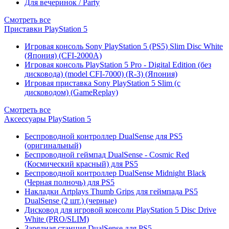
Для вечеринок / Party
Смотреть все
Приставки PlayStation 5
Игровая консоль Sony PlayStation 5 (PS5) Slim Disc White
(Япония) (CFI-2000A)
Игровая консоль PlayStation 5 Pro - Digital Edition (без
дисковода) (model CFI-7000) (R-3) (Япония)
Игровая приставка Sony PlayStation 5 Slim (с
дисководом) (GameReplay)
Смотреть все
Аксессуары PlayStation 5
Беспроводной контроллер DualSense для PS5
(оригинальный)
Беспроводной геймпад DualSense - Cosmic Red
(Космический красный) для PS5
Беспроводной контроллер DualSense Midnight Black
(Черная полночь) для PS5
Накладки Artplays Thumb Grips для геймпада PS5
DualSense (2 шт.) (черные)
Дисковод для игровой консоли PlayStation 5 Disc Drive
White (PRO/SLIM)
Зарядная станция DualSense для PS5