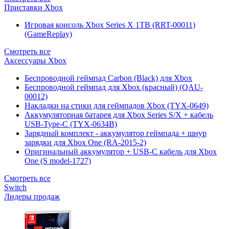
Приставки Xbox
Игровая консоль Xbox Series X 1TB (RRT-00011)
(GameReplay)
Смотреть все
Аксессуары Xbox
Беспроводной геймпад Carbon (Black) для Xbox
Беспроводной геймпад для Xbox (красный) (QAU-
00012)
Накладки на стики для геймпадов Xbox (TYX-0649)
Аккумуляторная батарея для Xbox Series S/X + кабель
USB-Type-C (TYX-0634B)
Зарядный комплект - аккумулятор геймпада + шнур
зарядки для Xbox One (RA-2015-2)
Оригинальный аккумулятор + USB-C кабель для Xbox
One (S model-1727)
Смотреть все
Switch
Лидеры продаж