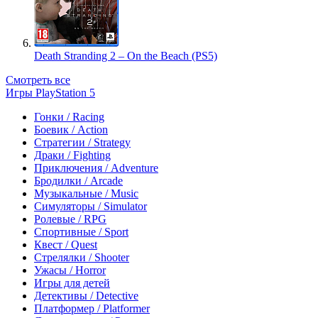
Death Stranding 2 – On the Beach (PS5)
Смотреть все
Игры PlayStation 5
Гонки / Racing
Боевик / Action
Стратегии / Strategy
Драки / Fighting
Приключения / Adventure
Бродилки / Arcade
Музыкальные / Music
Симуляторы / Simulator
Ролевые / RPG
Спортивные / Sport
Квест / Quest
Стрелялки / Shooter
Ужасы / Horror
Игры для детей
Детективы / Detective
Платформер / Platformer