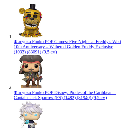
Фигурка Funko POP Games: Five Nights at Freddy's Wiki
10th Anniversary – Withered Golden Freddy Exclusive
(1033) (83091) (9,5 см)
Фигурка Funko POP Disney: Pirates of the Caribbean –
Captain Jack Sparrow (FS) (1482) (81940) (9,5 см)