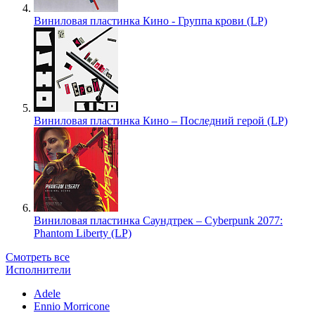
Виниловая пластинка Кино - Группа крови (LP)
Виниловая пластинка Кино – Последний герой (LP)
Виниловая пластинка Саундтрек – Cyberpunk 2077:
Phantom Liberty (LP)
Смотреть все
Исполнители
Adele
Ennio Morricone