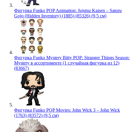
Фигурка Funko POP Animation: Jujutsu Kaisen – Satoru
Gojo (Hidden Inventory) (1885) (85326) (9,5 см)
Фигурка Funko Mystery Bitty POP: Stranger Things Season:
Mystery в ассортименте (1 случайная фигурка из 12)
(83667)
Фигурка Funko POP Movies: John Wick 3 – John Wick
(1763) (83572) (9,5 см)