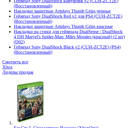
Геймпад Sony DualShock камуфляж v2 (CUH-ZCT2E)
(Восстановленный)
Накладки защитные Artplays Thumb Grips черные
Геймпад Sony DualShock Red v2 для PS4 (CUH-ZCT2E)
(Восстановленный)
Накладки защитные Artplays Thumb Grips красные
Накладки на стики для геймпада DualSense / DualShock
4 DH Marvel's Spider-Man: Miles Morales (красный) (2 шт)
(D02)
Геймпад Sony DualShock Black v2 (CUH-ZCT2E) (PS4)
(Восстановленный)
Смотреть все
Xbox
Лидеры продаж
Far Cry 5. Стандартное Издание (XboxOne)