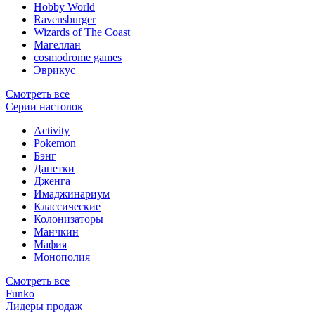
Hobby World
Ravensburger
Wizards of The Coast
Магеллан
сosmodrome games
Эврикус
Смотреть все
Серии настолок
Activity
Pokemon
Бэнг
Данетки
Дженга
Имаджинариум
Классические
Колонизаторы
Манчкин
Мафия
Монополия
Смотреть все
Funko
Лидеры продаж