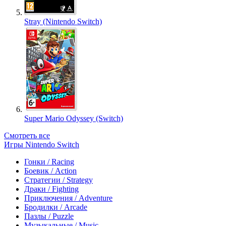
Stray (Nintendo Switch)
Super Mario Odyssey (Switch)
Смотреть все
Игры Nintendo Switch
Гонки / Racing
Боевик / Action
Стратегии / Strategy
Драки / Fighting
Приключения / Adventure
Бродилки / Arcade
Пазлы / Puzzle
Музыкальные / Music