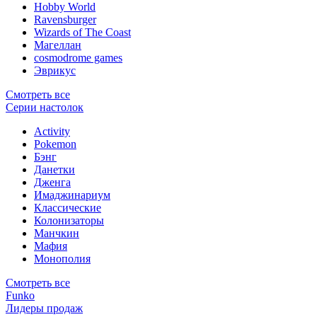
Hobby World
Ravensburger
Wizards of The Coast
Магеллан
сosmodrome games
Эврикус
Смотреть все
Серии настолок
Activity
Pokemon
Бэнг
Данетки
Дженга
Имаджинариум
Классические
Колонизаторы
Манчкин
Мафия
Монополия
Смотреть все
Funko
Лидеры продаж