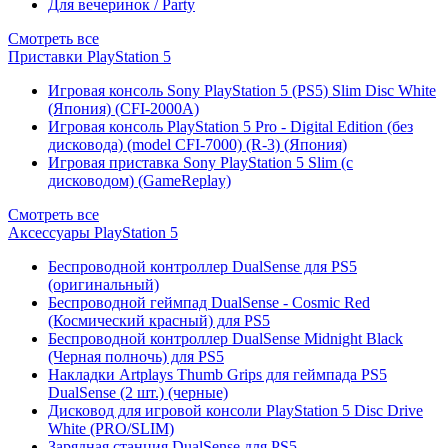
Для вечеринок / Party
Смотреть все
Приставки PlayStation 5
Игровая консоль Sony PlayStation 5 (PS5) Slim Disc White
(Япония) (CFI-2000A)
Игровая консоль PlayStation 5 Pro - Digital Edition (без
дисковода) (model CFI-7000) (R-3) (Япония)
Игровая приставка Sony PlayStation 5 Slim (с
дисководом) (GameReplay)
Смотреть все
Аксессуары PlayStation 5
Беспроводной контроллер DualSense для PS5
(оригинальный)
Беспроводной геймпад DualSense - Cosmic Red
(Космический красный) для PS5
Беспроводной контроллер DualSense Midnight Black
(Черная полночь) для PS5
Накладки Artplays Thumb Grips для геймпада PS5
DualSense (2 шт.) (черные)
Дисковод для игровой консоли PlayStation 5 Disc Drive
White (PRO/SLIM)
Зарядная станция DualSense для PS5