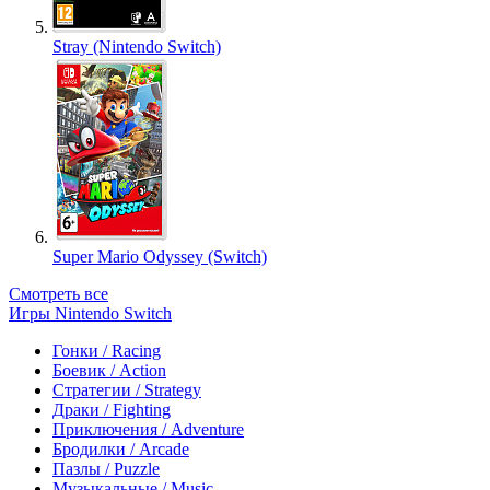
Stray (Nintendo Switch)
Super Mario Odyssey (Switch)
Смотреть все
Игры Nintendo Switch
Гонки / Racing
Боевик / Action
Стратегии / Strategy
Драки / Fighting
Приключения / Adventure
Бродилки / Arcade
Пазлы / Puzzle
Музыкальные / Music