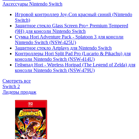
Аксессуары Nintendo Switch
Игровой контроллер Joy-Con красный синий (Nintendo
Switch)
Защитное стекло Glass Screen Pro+ Premium Tempered
(9H) для консоли Nintendo Switch
Сумка Hori Adventure Pack - Splatoon 3 для консоли
Nintendo Switch (NSW-425U)
Защитное стекло Artplays для Nintendo Switch
Контроллеры Hori Split Pad Pro (Lucario & Pikachu) для
консоли Nintendo Switch (NSW-414U)
Геймпад Hori - Wireless Horipad (The Legend of Zelda) для
консоли Nintendo Switch (NSW-479U)
Смотреть все
Switch 2
Лидеры продаж