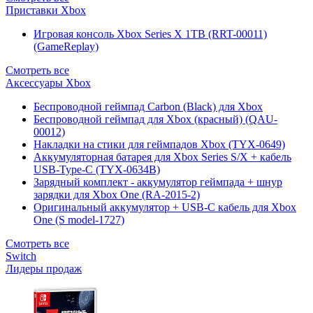
Приставки Xbox
Игровая консоль Xbox Series X 1TB (RRT-00011)
(GameReplay)
Смотреть все
Аксессуары Xbox
Беспроводной геймпад Carbon (Black) для Xbox
Беспроводной геймпад для Xbox (красный) (QAU-
00012)
Накладки на стики для геймпадов Xbox (TYX-0649)
Аккумуляторная батарея для Xbox Series S/X + кабель
USB-Type-C (TYX-0634B)
Зарядный комплект - аккумулятор геймпада + шнур
зарядки для Xbox One (RA-2015-2)
Оригинальный аккумулятор + USB-C кабель для Xbox
One (S model-1727)
Смотреть все
Switch
Лидеры продаж