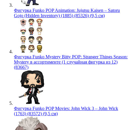
Фигурка Funko POP Animation: Jujutsu Kaisen – Satoru
Gojo (Hidden Inventory) (1885) (85326) (9,5 см)
Фигурка Funko Mystery Bitty POP: Stranger Things Season:
Mystery в ассортименте (1 случайная фигурка из 12)
(83667)
Фигурка Funko POP Movies: John Wick 3 – John Wick
(1763) (83572) (9,5 см)