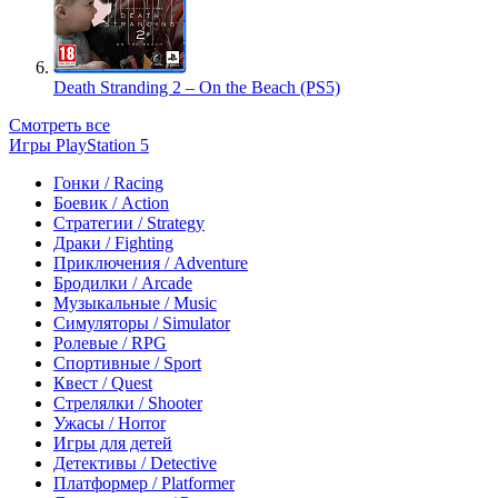
Death Stranding 2 – On the Beach (PS5)
Смотреть все
Игры PlayStation 5
Гонки / Racing
Боевик / Action
Стратегии / Strategy
Драки / Fighting
Приключения / Adventure
Бродилки / Arcade
Музыкальные / Music
Симуляторы / Simulator
Ролевые / RPG
Спортивные / Sport
Квест / Quest
Стрелялки / Shooter
Ужасы / Horror
Игры для детей
Детективы / Detective
Платформер / Platformer