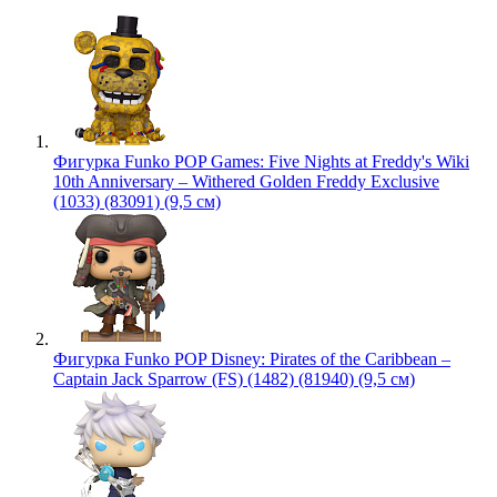
Фигурка Funko POP Games: Five Nights at Freddy's Wiki
10th Anniversary – Withered Golden Freddy Exclusive
(1033) (83091) (9,5 см)
Фигурка Funko POP Disney: Pirates of the Caribbean –
Captain Jack Sparrow (FS) (1482) (81940) (9,5 см)