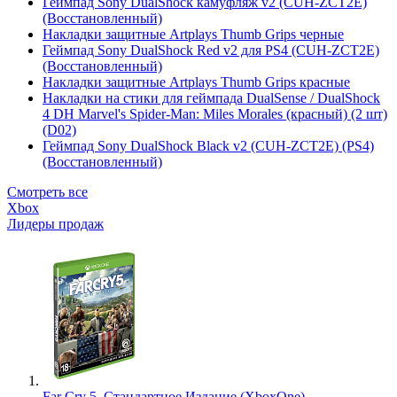
Геймпад Sony DualShock камуфляж v2 (CUH-ZCT2E)
(Восстановленный)
Накладки защитные Artplays Thumb Grips черные
Геймпад Sony DualShock Red v2 для PS4 (CUH-ZCT2E)
(Восстановленный)
Накладки защитные Artplays Thumb Grips красные
Накладки на стики для геймпада DualSense / DualShock
4 DH Marvel's Spider-Man: Miles Morales (красный) (2 шт)
(D02)
Геймпад Sony DualShock Black v2 (CUH-ZCT2E) (PS4)
(Восстановленный)
Смотреть все
Xbox
Лидеры продаж
Far Cry 5. Стандартное Издание (XboxOne)