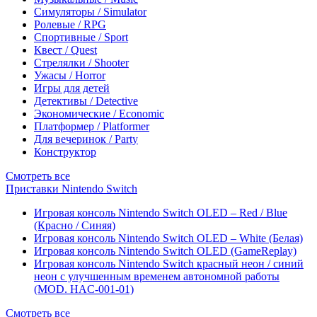
Симуляторы / Simulator
Ролевые / RPG
Спортивные / Sport
Квест / Quest
Стрелялки / Shooter
Ужасы / Horror
Игры для детей
Детективы / Detective
Экономические / Economic
Платформер / Platformer
Для вечеринок / Party
Конструктор
Смотреть все
Приставки Nintendo Switch
Игровая консоль Nintendo Switch OLED – Red / Blue
(Красно / Синяя)
Игровая консоль Nintendo Switch OLED – White (Белая)
Игровая консоль Nintendo Switch OLED (GameReplay)
Игровая консоль Nintendo Switch красный неон / синий
неон с улучшенным временем автономной работы
(MOD. HAC-001-01)
Смотреть все