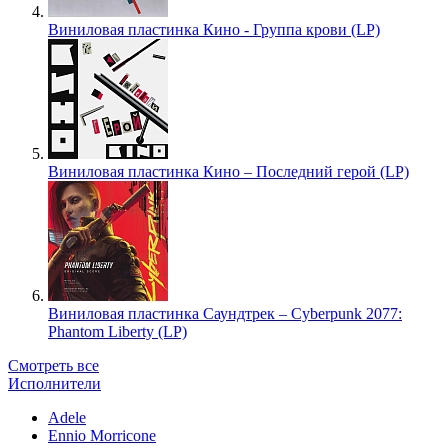
Виниловая пластинка Кино - Группа крови (LP)
Виниловая пластинка Кино – Последний герой (LP)
Виниловая пластинка Саундтрек – Cyberpunk 2077:
Phantom Liberty (LP)
Смотреть все
Исполнители
Adele
Ennio Morricone