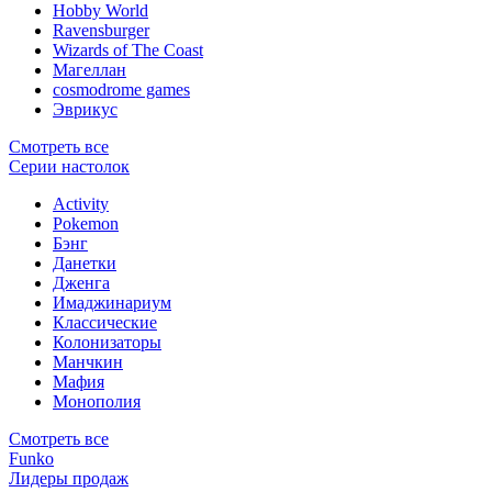
Hobby World
Ravensburger
Wizards of The Coast
Магеллан
сosmodrome games
Эврикус
Смотреть все
Серии настолок
Activity
Pokemon
Бэнг
Данетки
Дженга
Имаджинариум
Классические
Колонизаторы
Манчкин
Мафия
Монополия
Смотреть все
Funko
Лидеры продаж