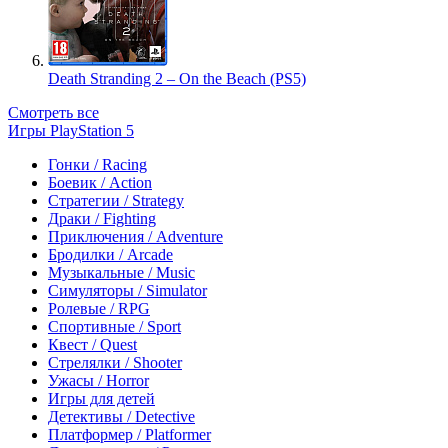
Death Stranding 2 – On the Beach (PS5)
Смотреть все
Игры PlayStation 5
Гонки / Racing
Боевик / Action
Стратегии / Strategy
Драки / Fighting
Приключения / Adventure
Бродилки / Arcade
Музыкальные / Music
Симуляторы / Simulator
Ролевые / RPG
Спортивные / Sport
Квест / Quest
Стрелялки / Shooter
Ужасы / Horror
Игры для детей
Детективы / Detective
Платформер / Platformer