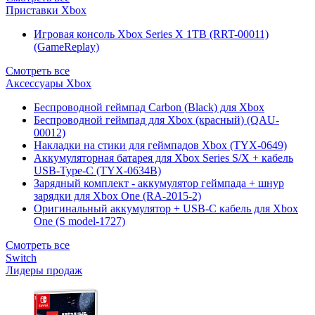
Приставки Xbox
Игровая консоль Xbox Series X 1TB (RRT-00011)
(GameReplay)
Смотреть все
Аксессуары Xbox
Беспроводной геймпад Carbon (Black) для Xbox
Беспроводной геймпад для Xbox (красный) (QAU-
00012)
Накладки на стики для геймпадов Xbox (TYX-0649)
Аккумуляторная батарея для Xbox Series S/X + кабель
USB-Type-C (TYX-0634B)
Зарядный комплект - аккумулятор геймпада + шнур
зарядки для Xbox One (RA-2015-2)
Оригинальный аккумулятор + USB-C кабель для Xbox
One (S model-1727)
Смотреть все
Switch
Лидеры продаж