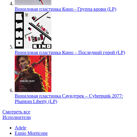
Виниловая пластинка Кино - Группа крови (LP)
Виниловая пластинка Кино – Последний герой (LP)
Виниловая пластинка Саундтрек – Cyberpunk 2077:
Phantom Liberty (LP)
Смотреть все
Исполнители
Adele
Ennio Morricone