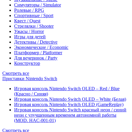
Симуляторы / Simulator
Ролевые / RPG
Спортивные / Sport
Квест / Quest
Стрелялки / Shooter
Ужасы / Horror
Игры для детей
Детективы / Detective
Экономические / Economic
Платформер / Platformer
Для вечеринок / Party
Конструктор
Смотреть все
Приставки Nintendo Switch
Игровая консоль Nintendo Switch OLED – Red / Blue
(Красно / Синяя)
Игровая консоль Nintendo Switch OLED – White (Белая)
Игровая консоль Nintendo Switch OLED (GameReplay)
Игровая консоль Nintendo Switch красный неон / синий
неон с улучшенным временем автономной работы
(MOD. HAC-001-01)
Смотреть все