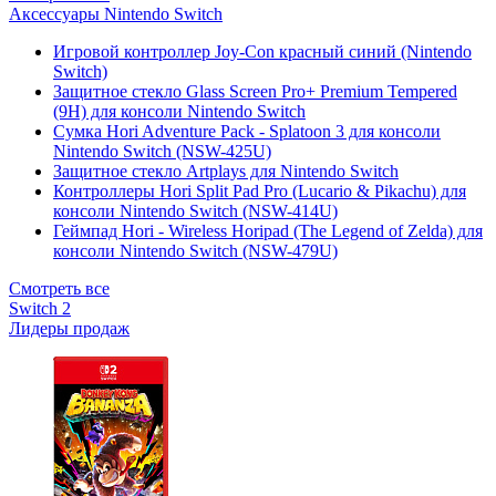
Аксессуары Nintendo Switch
Игровой контроллер Joy-Con красный синий (Nintendo
Switch)
Защитное стекло Glass Screen Pro+ Premium Tempered
(9H) для консоли Nintendo Switch
Сумка Hori Adventure Pack - Splatoon 3 для консоли
Nintendo Switch (NSW-425U)
Защитное стекло Artplays для Nintendo Switch
Контроллеры Hori Split Pad Pro (Lucario & Pikachu) для
консоли Nintendo Switch (NSW-414U)
Геймпад Hori - Wireless Horipad (The Legend of Zelda) для
консоли Nintendo Switch (NSW-479U)
Смотреть все
Switch 2
Лидеры продаж