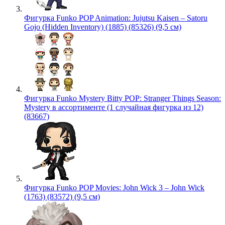
Фигурка Funko POP Animation: Jujutsu Kaisen – Satoru
Gojo (Hidden Inventory) (1885) (85326) (9,5 см)
Фигурка Funko Mystery Bitty POP: Stranger Things Season:
Mystery в ассортименте (1 случайная фигурка из 12)
(83667)
Фигурка Funko POP Movies: John Wick 3 – John Wick
(1763) (83572) (9,5 см)