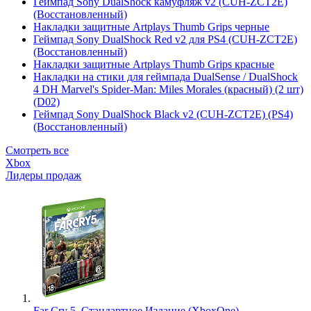
Геймпад Sony DualShock камуфляж v2 (CUH-ZCT2E)
(Восстановленный)
Накладки защитные Artplays Thumb Grips черные
Геймпад Sony DualShock Red v2 для PS4 (CUH-ZCT2E)
(Восстановленный)
Накладки защитные Artplays Thumb Grips красные
Накладки на стики для геймпада DualSense / DualShock
4 DH Marvel's Spider-Man: Miles Morales (красный) (2 шт)
(D02)
Геймпад Sony DualShock Black v2 (CUH-ZCT2E) (PS4)
(Восстановленный)
Смотреть все
Xbox
Лидеры продаж
Far Cry 5. Стандартное Издание (XboxOne)