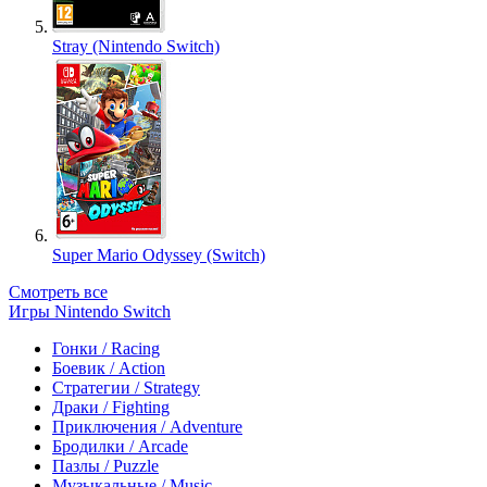
Stray (Nintendo Switch)
Super Mario Odyssey (Switch)
Смотреть все
Игры Nintendo Switch
Гонки / Racing
Боевик / Action
Стратегии / Strategy
Драки / Fighting
Приключения / Adventure
Бродилки / Arcade
Пазлы / Puzzle
Музыкальные / Music