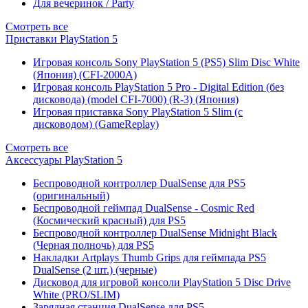
Для вечеринок / Party
Смотреть все
Приставки PlayStation 5
Игровая консоль Sony PlayStation 5 (PS5) Slim Disc White
(Япония) (CFI-2000A)
Игровая консоль PlayStation 5 Pro - Digital Edition (без
дисковода) (model CFI-7000) (R-3) (Япония)
Игровая приставка Sony PlayStation 5 Slim (с
дисководом) (GameReplay)
Смотреть все
Аксессуары PlayStation 5
Беспроводной контроллер DualSense для PS5
(оригинальный)
Беспроводной геймпад DualSense - Cosmic Red
(Космический красный) для PS5
Беспроводной контроллер DualSense Midnight Black
(Черная полночь) для PS5
Накладки Artplays Thumb Grips для геймпада PS5
DualSense (2 шт.) (черные)
Дисковод для игровой консоли PlayStation 5 Disc Drive
White (PRO/SLIM)
Зарядная станция DualSense для PS5