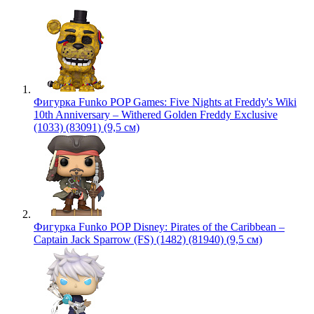
Фигурка Funko POP Games: Five Nights at Freddy's Wiki
10th Anniversary – Withered Golden Freddy Exclusive
(1033) (83091) (9,5 см)
Фигурка Funko POP Disney: Pirates of the Caribbean –
Captain Jack Sparrow (FS) (1482) (81940) (9,5 см)