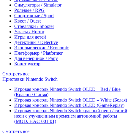
Симуляторы / Simulator
Ролевые / RPG
Спортивные / Sport
Квест / Quest
Стрелялки / Shooter
Ужасы / Horror
Игры для детей
Детективы / Detective
Экономические / Economic
Платформер / Platformer
Для вечеринок / Party
Конструктор
Смотреть все
Приставки Nintendo Switch
Игровая консоль Nintendo Switch OLED – Red / Blue
(Красно / Синяя)
Игровая консоль Nintendo Switch OLED – White (Белая)
Игровая консоль Nintendo Switch OLED (GameReplay)
Игровая консоль Nintendo Switch красный неон / синий
неон с улучшенным временем автономной работы
(MOD. HAC-001-01)
Смотреть все