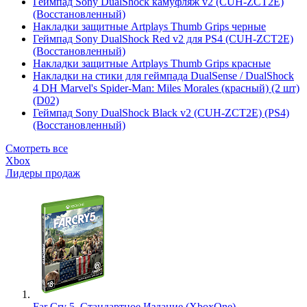
Геймпад Sony DualShock камуфляж v2 (CUH-ZCT2E)
(Восстановленный)
Накладки защитные Artplays Thumb Grips черные
Геймпад Sony DualShock Red v2 для PS4 (CUH-ZCT2E)
(Восстановленный)
Накладки защитные Artplays Thumb Grips красные
Накладки на стики для геймпада DualSense / DualShock
4 DH Marvel's Spider-Man: Miles Morales (красный) (2 шт)
(D02)
Геймпад Sony DualShock Black v2 (CUH-ZCT2E) (PS4)
(Восстановленный)
Смотреть все
Xbox
Лидеры продаж
Far Cry 5. Стандартное Издание (XboxOne)