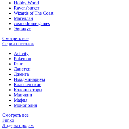
Hobby World
Ravensburger
Wizards of The Coast
Магеллан
сosmodrome games
Эврикус
Смотреть все
Серии настолок
Activity
Pokemon
Бэнг
Данетки
Дженга
Имаджинариум
Классические
Колонизаторы
Манчкин
Мафия
Монополия
Смотреть все
Funko
Лидеры продаж