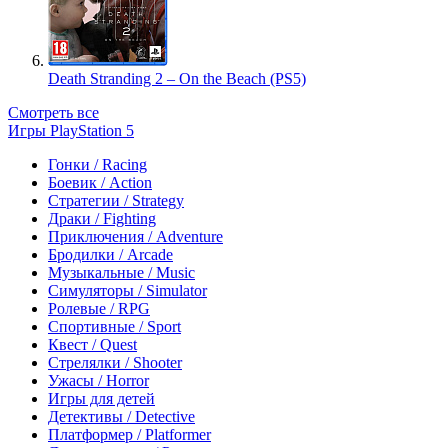
Death Stranding 2 – On the Beach (PS5)
Смотреть все
Игры PlayStation 5
Гонки / Racing
Боевик / Action
Стратегии / Strategy
Драки / Fighting
Приключения / Adventure
Бродилки / Arcade
Музыкальные / Music
Симуляторы / Simulator
Ролевые / RPG
Спортивные / Sport
Квест / Quest
Стрелялки / Shooter
Ужасы / Horror
Игры для детей
Детективы / Detective
Платформер / Platformer