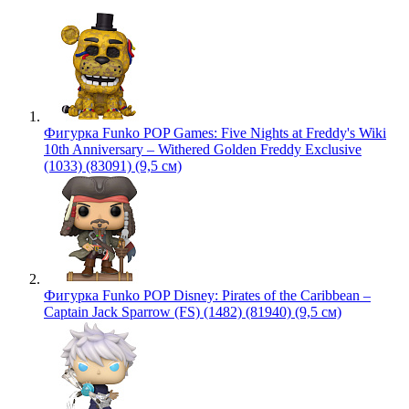
Фигурка Funko POP Games: Five Nights at Freddy's Wiki
10th Anniversary – Withered Golden Freddy Exclusive
(1033) (83091) (9,5 см)
Фигурка Funko POP Disney: Pirates of the Caribbean –
Captain Jack Sparrow (FS) (1482) (81940) (9,5 см)