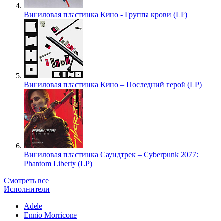
Виниловая пластинка Кино - Группа крови (LP)
Виниловая пластинка Кино – Последний герой (LP)
Виниловая пластинка Саундтрек – Cyberpunk 2077:
Phantom Liberty (LP)
Смотреть все
Исполнители
Adele
Ennio Morricone