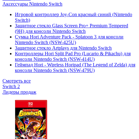
Аксессуары Nintendo Switch
Игровой контроллер Joy-Con красный синий (Nintendo
Switch)
Защитное стекло Glass Screen Pro+ Premium Tempered
(9H) для консоли Nintendo Switch
Сумка Hori Adventure Pack - Splatoon 3 для консоли
Nintendo Switch (NSW-425U)
Защитное стекло Artplays для Nintendo Switch
Контроллеры Hori Split Pad Pro (Lucario & Pikachu) для
консоли Nintendo Switch (NSW-414U)
Геймпад Hori - Wireless Horipad (The Legend of Zelda) для
консоли Nintendo Switch (NSW-479U)
Смотреть все
Switch 2
Лидеры продаж