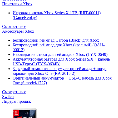
Приставки Xbox
Игровая консоль Xbox Series X 1TB (RRT-00011)
(GameReplay)
Смотреть все
Аксессуары Xbox
Беспроводной геймпад Carbon (Black) для Xbox
Беспроводной геймпад для Xbox (красный) (QAU-
00012)
Накладки на стики для геймпадов Xbox (TYX-0649)
Аккумуляторная батарея для Xbox Series S/X + кабель
USB-Type-C (TYX-0634B)
Зарядный комплект - аккумулятор геймпада + шнур
зарядки для Xbox One (RA-2015-2)
Оригинальный аккумулятор + USB-C кабель для Xbox
One (S model-1727)
Смотреть все
Switch
Лидеры продаж