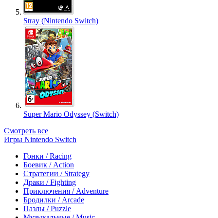
Stray (Nintendo Switch)
Super Mario Odyssey (Switch)
Смотреть все
Игры Nintendo Switch
Гонки / Racing
Боевик / Action
Стратегии / Strategy
Драки / Fighting
Приключения / Adventure
Бродилки / Arcade
Пазлы / Puzzle
Музыкальные / Music