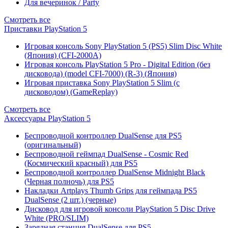
Для вечеринок / Party
Смотреть все
Приставки PlayStation 5
Игровая консоль Sony PlayStation 5 (PS5) Slim Disc White
(Япония) (CFI-2000A)
Игровая консоль PlayStation 5 Pro - Digital Edition (без
дисковода) (model CFI-7000) (R-3) (Япония)
Игровая приставка Sony PlayStation 5 Slim (с
дисководом) (GameReplay)
Смотреть все
Аксессуары PlayStation 5
Беспроводной контроллер DualSense для PS5
(оригинальный)
Беспроводной геймпад DualSense - Cosmic Red
(Космический красный) для PS5
Беспроводной контроллер DualSense Midnight Black
(Черная полночь) для PS5
Накладки Artplays Thumb Grips для геймпада PS5
DualSense (2 шт.) (черные)
Дисковод для игровой консоли PlayStation 5 Disc Drive
White (PRO/SLIM)
Зарядная станция DualSense для PS5