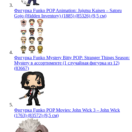
Фигурка Funko POP Animation: Jujutsu Kaisen – Satoru
Gojo (Hidden Inventory) (1885) (85326) (9,5 см)
Фигурка Funko Mystery Bitty POP: Stranger Things Season:
Mystery в ассортименте (1 случайная фигурка из 12)
(83667)
Фигурка Funko POP Movies: John Wick 3 – John Wick
(1763) (83572) (9,5 см)