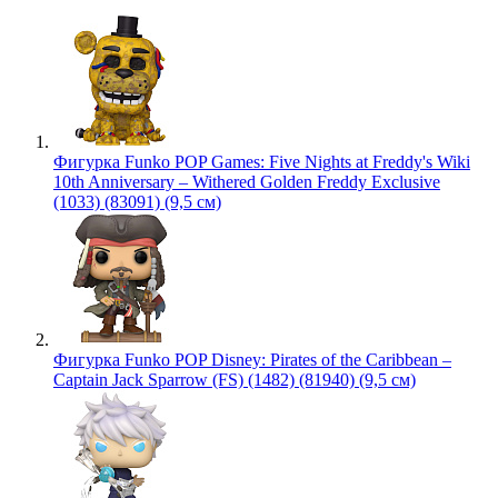
Фигурка Funko POP Games: Five Nights at Freddy's Wiki
10th Anniversary – Withered Golden Freddy Exclusive
(1033) (83091) (9,5 см)
Фигурка Funko POP Disney: Pirates of the Caribbean –
Captain Jack Sparrow (FS) (1482) (81940) (9,5 см)