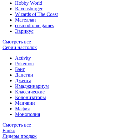
Hobby World
Ravensburger
Wizards of The Coast
Магеллан
сosmodrome games
Эврикус
Смотреть все
Серии настолок
Activity
Pokemon
Бэнг
Данетки
Дженга
Имаджинариум
Классические
Колонизаторы
Манчкин
Мафия
Монополия
Смотреть все
Funko
Лидеры продаж