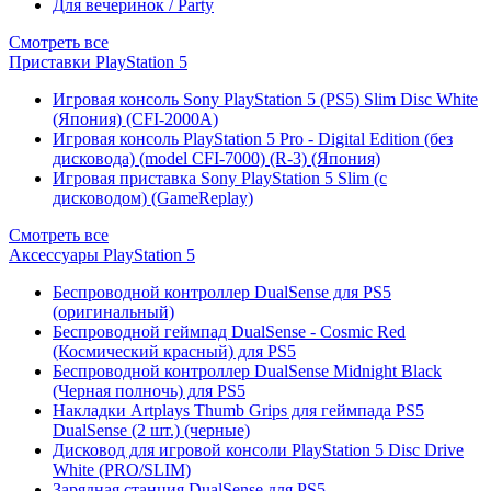
Для вечеринок / Party
Смотреть все
Приставки PlayStation 5
Игровая консоль Sony PlayStation 5 (PS5) Slim Disc White
(Япония) (CFI-2000A)
Игровая консоль PlayStation 5 Pro - Digital Edition (без
дисковода) (model CFI-7000) (R-3) (Япония)
Игровая приставка Sony PlayStation 5 Slim (с
дисководом) (GameReplay)
Смотреть все
Аксессуары PlayStation 5
Беспроводной контроллер DualSense для PS5
(оригинальный)
Беспроводной геймпад DualSense - Cosmic Red
(Космический красный) для PS5
Беспроводной контроллер DualSense Midnight Black
(Черная полночь) для PS5
Накладки Artplays Thumb Grips для геймпада PS5
DualSense (2 шт.) (черные)
Дисковод для игровой консоли PlayStation 5 Disc Drive
White (PRO/SLIM)
Зарядная станция DualSense для PS5