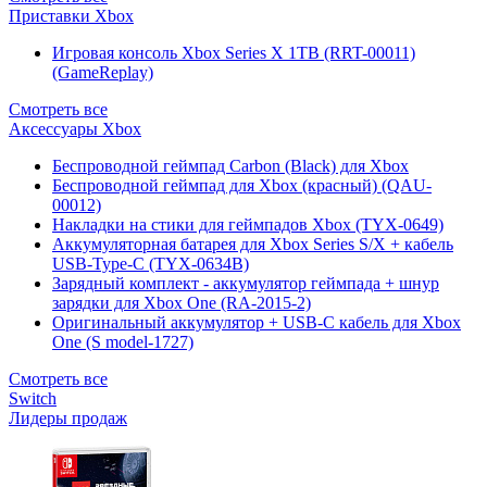
Приставки Xbox
Игровая консоль Xbox Series X 1TB (RRT-00011)
(GameReplay)
Смотреть все
Аксессуары Xbox
Беспроводной геймпад Carbon (Black) для Xbox
Беспроводной геймпад для Xbox (красный) (QAU-
00012)
Накладки на стики для геймпадов Xbox (TYX-0649)
Аккумуляторная батарея для Xbox Series S/X + кабель
USB-Type-C (TYX-0634B)
Зарядный комплект - аккумулятор геймпада + шнур
зарядки для Xbox One (RA-2015-2)
Оригинальный аккумулятор + USB-C кабель для Xbox
One (S model-1727)
Смотреть все
Switch
Лидеры продаж