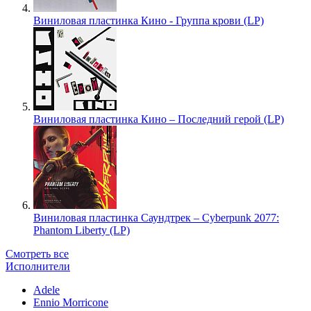
Виниловая пластинка Кино - Группа крови (LP)
Виниловая пластинка Кино – Последний герой (LP)
Виниловая пластинка Саундтрек – Cyberpunk 2077:
Phantom Liberty (LP)
Смотреть все
Исполнители
Adele
Ennio Morricone