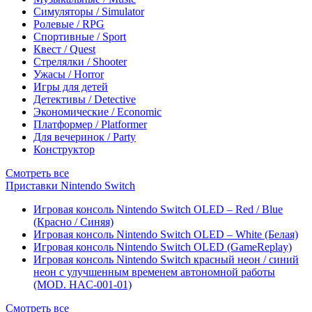
Симуляторы / Simulator
Ролевые / RPG
Спортивные / Sport
Квест / Quest
Стрелялки / Shooter
Ужасы / Horror
Игры для детей
Детективы / Detective
Экономические / Economic
Платформер / Platformer
Для вечеринок / Party
Конструктор
Смотреть все
Приставки Nintendo Switch
Игровая консоль Nintendo Switch OLED – Red / Blue
(Красно / Синяя)
Игровая консоль Nintendo Switch OLED – White (Белая)
Игровая консоль Nintendo Switch OLED (GameReplay)
Игровая консоль Nintendo Switch красный неон / синий
неон с улучшенным временем автономной работы
(MOD. HAC-001-01)
Смотреть все