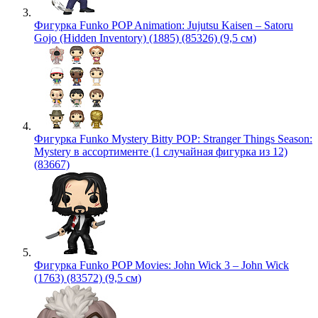
Фигурка Funko POP Animation: Jujutsu Kaisen – Satoru
Gojo (Hidden Inventory) (1885) (85326) (9,5 см)
Фигурка Funko Mystery Bitty POP: Stranger Things Season:
Mystery в ассортименте (1 случайная фигурка из 12)
(83667)
Фигурка Funko POP Movies: John Wick 3 – John Wick
(1763) (83572) (9,5 см)