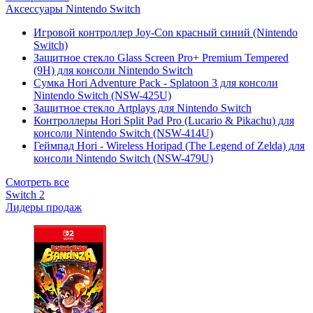
Аксессуары Nintendo Switch
Игровой контроллер Joy-Con красный синий (Nintendo
Switch)
Защитное стекло Glass Screen Pro+ Premium Tempered
(9H) для консоли Nintendo Switch
Сумка Hori Adventure Pack - Splatoon 3 для консоли
Nintendo Switch (NSW-425U)
Защитное стекло Artplays для Nintendo Switch
Контроллеры Hori Split Pad Pro (Lucario & Pikachu) для
консоли Nintendo Switch (NSW-414U)
Геймпад Hori - Wireless Horipad (The Legend of Zelda) для
консоли Nintendo Switch (NSW-479U)
Смотреть все
Switch 2
Лидеры продаж