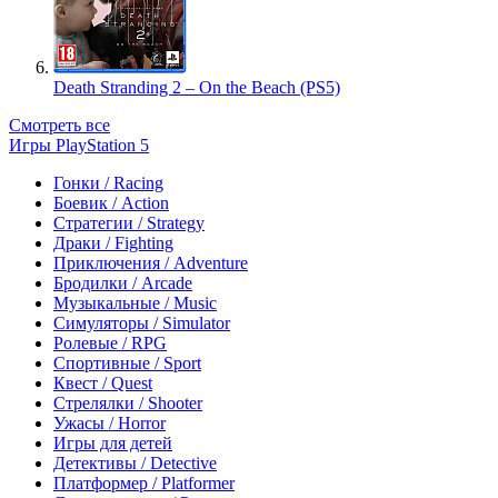
Death Stranding 2 – On the Beach (PS5)
Смотреть все
Игры PlayStation 5
Гонки / Racing
Боевик / Action
Стратегии / Strategy
Драки / Fighting
Приключения / Adventure
Бродилки / Arcade
Музыкальные / Music
Симуляторы / Simulator
Ролевые / RPG
Спортивные / Sport
Квест / Quest
Стрелялки / Shooter
Ужасы / Horror
Игры для детей
Детективы / Detective
Платформер / Platformer