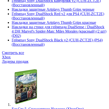
Геймпад Sony DualShock камуфляж v2 (CUH-ZCT2E)
(Восстановленный)
Накладки защитные Artplays Thumb Grips черные
Геймпад Sony DualShock Red v2 для PS4 (CUH-ZCT2E)
(Восстановленный)
Накладки защитные Artplays Thumb Grips красные
Накладки на стики для геймпада DualSense / DualShock
4 DH Marvel's Spider-Man: Miles Morales (красный) (2 шт)
(D02)
Геймпад Sony DualShock Black v2 (CUH-ZCT2E) (PS4)
(Восстановленный)
Смотреть все
Xbox
Лидеры продаж
Far Cry 5. Стандартное Издание (XboxOne)