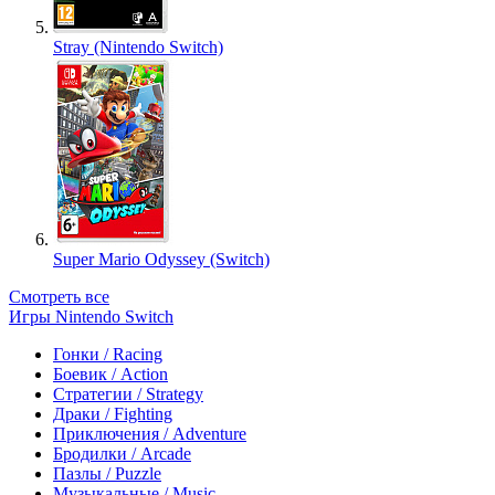
Stray (Nintendo Switch)
Super Mario Odyssey (Switch)
Смотреть все
Игры Nintendo Switch
Гонки / Racing
Боевик / Action
Стратегии / Strategy
Драки / Fighting
Приключения / Adventure
Бродилки / Arcade
Пазлы / Puzzle
Музыкальные / Music