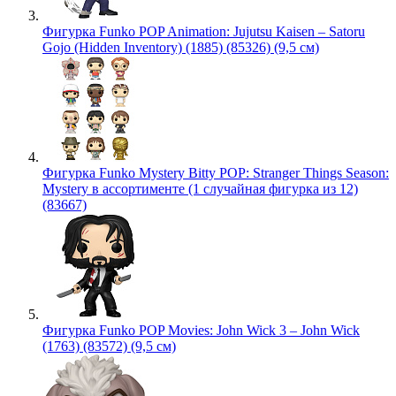
Фигурка Funko POP Animation: Jujutsu Kaisen – Satoru
Gojo (Hidden Inventory) (1885) (85326) (9,5 см)
Фигурка Funko Mystery Bitty POP: Stranger Things Season:
Mystery в ассортименте (1 случайная фигурка из 12)
(83667)
Фигурка Funko POP Movies: John Wick 3 – John Wick
(1763) (83572) (9,5 см)