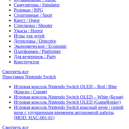
Симуляторы / Simulator
Ролевые / RPG
Спортивные / Sport
Квест / Quest
Стрелялки / Shooter
Ужасы / Horror
Игры для детей
Детективы / Detective
Экономические / Economic
Платформер / Platformer
Для вечеринок / Party
Конструктор
Смотреть все
Приставки Nintendo Switch
Игровая консоль Nintendo Switch OLED – Red / Blue
(Красно / Синяя)
Игровая консоль Nintendo Switch OLED – White (Белая)
Игровая консоль Nintendo Switch OLED (GameReplay)
Игровая консоль Nintendo Switch красный неон / синий
неон с улучшенным временем автономной работы
(MOD. HAC-001-01)
Смотреть все