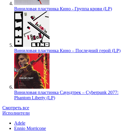
Виниловая пластинка Кино - Группа крови (LP)
Виниловая пластинка Кино – Последний герой (LP)
Виниловая пластинка Саундтрек – Cyberpunk 2077:
Phantom Liberty (LP)
Смотреть все
Исполнители
Adele
Ennio Morricone