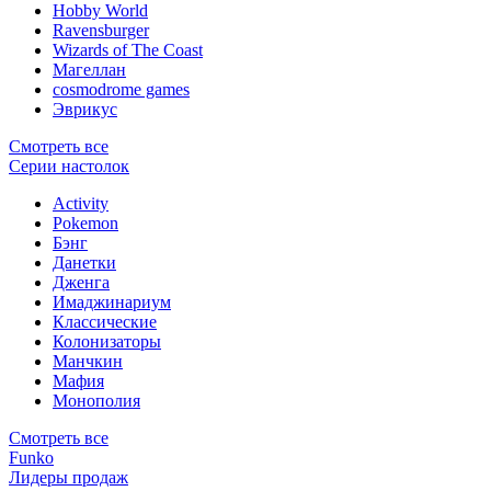
Hobby World
Ravensburger
Wizards of The Coast
Магеллан
сosmodrome games
Эврикус
Смотреть все
Серии настолок
Activity
Pokemon
Бэнг
Данетки
Дженга
Имаджинариум
Классические
Колонизаторы
Манчкин
Мафия
Монополия
Смотреть все
Funko
Лидеры продаж