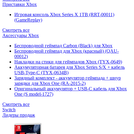
Приставки Xbox
Игровая консоль Xbox Series X 1TB (RRT-00011)
(GameReplay)
Смотреть все
Аксессуары Xbox
Беспроводной геймпад Carbon (Black) для Xbox
Беспроводной геймпад для Xbox (красный) (QAU-
00012)
Накладки на стики для геймпадов Xbox (TYX-0649)
Аккумуляторная батарея для Xbox Series S/X + кабель
USB-Type-C (TYX-0634B)
Зарядный комплект - аккумулятор геймпада + шнур
зарядки для Xbox One (RA-2015-2)
Оригинальный аккумулятор + USB-C кабель для Xbox
One (S model-1727)
Смотреть все
Switch
Лидеры продаж