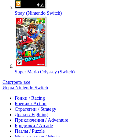
Stray (Nintendo Switch)
Super Mario Odyssey (Switch)
Смотреть все
Игры Nintendo Switch
Гонки / Racing
Боевик / Action
Стратегии / Strategy
Драки / Fighting
Приключения / Adventure
Бродилки / Arcade
Пазлы / Puzzle
Музыкальные / Music