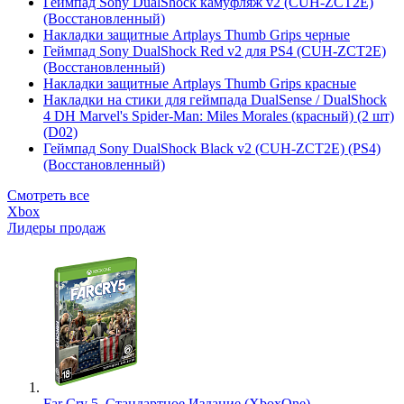
Геймпад Sony DualShock камуфляж v2 (CUH-ZCT2E)
(Восстановленный)
Накладки защитные Artplays Thumb Grips черные
Геймпад Sony DualShock Red v2 для PS4 (CUH-ZCT2E)
(Восстановленный)
Накладки защитные Artplays Thumb Grips красные
Накладки на стики для геймпада DualSense / DualShock
4 DH Marvel's Spider-Man: Miles Morales (красный) (2 шт)
(D02)
Геймпад Sony DualShock Black v2 (CUH-ZCT2E) (PS4)
(Восстановленный)
Смотреть все
Xbox
Лидеры продаж
Far Cry 5. Стандартное Издание (XboxOne)