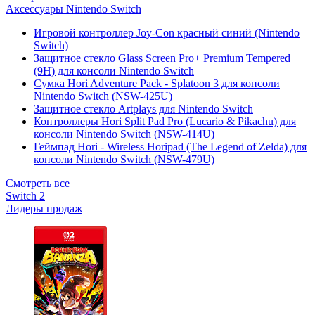
Аксессуары Nintendo Switch
Игровой контроллер Joy-Con красный синий (Nintendo
Switch)
Защитное стекло Glass Screen Pro+ Premium Tempered
(9H) для консоли Nintendo Switch
Сумка Hori Adventure Pack - Splatoon 3 для консоли
Nintendo Switch (NSW-425U)
Защитное стекло Artplays для Nintendo Switch
Контроллеры Hori Split Pad Pro (Lucario & Pikachu) для
консоли Nintendo Switch (NSW-414U)
Геймпад Hori - Wireless Horipad (The Legend of Zelda) для
консоли Nintendo Switch (NSW-479U)
Смотреть все
Switch 2
Лидеры продаж