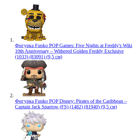
Фигурка Funko POP Games: Five Nights at Freddy's Wiki
10th Anniversary – Withered Golden Freddy Exclusive
(1033) (83091) (9,5 см)
Фигурка Funko POP Disney: Pirates of the Caribbean –
Captain Jack Sparrow (FS) (1482) (81940) (9,5 см)