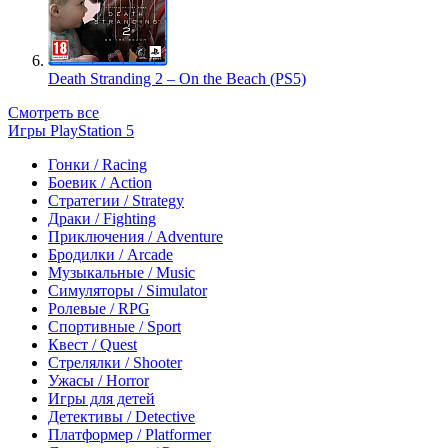
Death Stranding 2 – On the Beach (PS5)
Смотреть все
Игры PlayStation 5
Гонки / Racing
Боевик / Action
Стратегии / Strategy
Драки / Fighting
Приключения / Adventure
Бродилки / Arcade
Музыкальные / Music
Симуляторы / Simulator
Ролевые / RPG
Спортивные / Sport
Квест / Quest
Стрелялки / Shooter
Ужасы / Horror
Игры для детей
Детективы / Detective
Платформер / Platformer