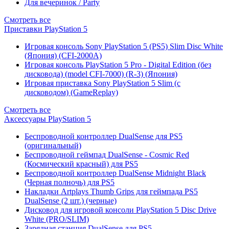
Для вечеринок / Party
Смотреть все
Приставки PlayStation 5
Игровая консоль Sony PlayStation 5 (PS5) Slim Disc White
(Япония) (CFI-2000A)
Игровая консоль PlayStation 5 Pro - Digital Edition (без
дисковода) (model CFI-7000) (R-3) (Япония)
Игровая приставка Sony PlayStation 5 Slim (с
дисководом) (GameReplay)
Смотреть все
Аксессуары PlayStation 5
Беспроводной контроллер DualSense для PS5
(оригинальный)
Беспроводной геймпад DualSense - Cosmic Red
(Космический красный) для PS5
Беспроводной контроллер DualSense Midnight Black
(Черная полночь) для PS5
Накладки Artplays Thumb Grips для геймпада PS5
DualSense (2 шт.) (черные)
Дисковод для игровой консоли PlayStation 5 Disc Drive
White (PRO/SLIM)
Зарядная станция DualSense для PS5