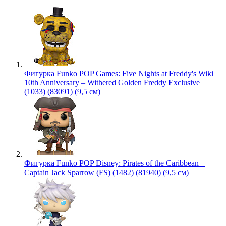
Фигурка Funko POP Games: Five Nights at Freddy's Wiki
10th Anniversary – Withered Golden Freddy Exclusive
(1033) (83091) (9,5 см)
Фигурка Funko POP Disney: Pirates of the Caribbean –
Captain Jack Sparrow (FS) (1482) (81940) (9,5 см)