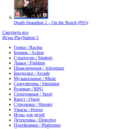
Death Stranding 2 – On the Beach (PS5)
Смотреть все
Игры PlayStation 5
Гонки / Racing
Боевик / Action
Стратегии / Strategy
Драки / Fighting
Приключения / Adventure
Бродилки / Arcade
Музыкальные / Music
Симуляторы / Simulator
Ролевые / RPG
Спортивные / Sport
Квест / Quest
Стрелялки / Shooter
Ужасы / Horror
Игры для детей
Детективы / Detective
Платформер / Platformer