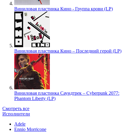
Виниловая пластинка Кино - Группа крови (LP)
Виниловая пластинка Кино – Последний герой (LP)
Виниловая пластинка Саундтрек – Cyberpunk 2077:
Phantom Liberty (LP)
Смотреть все
Исполнители
Adele
Ennio Morricone