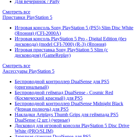
Для вечеринок / Party
Смотреть все
Приставки PlayStation 5
Игровая консоль Sony PlayStation 5 (PS5) Slim Disc White
(Япония) (CFI-2000A)
Игровая консоль PlayStation 5 Pro - Digital Edition (без
дисковода) (model CFI-7000) (R-3) (Япония)
Игровая приставка Sony PlayStation 5 Slim (с
дисководом) (GameReplay)
Смотреть все
Аксессуары PlayStation 5
Беспроводной контроллер DualSense для PS5
(оригинальный)
Беспроводной геймпад DualSense - Cosmic Red
(Космический красный) для PS5
Беспроводной контроллер DualSense Midnight Black
(Черная полночь) для PS5
Накладки Artplays Thumb Grips для геймпада PS5
DualSense (2 шт.) (черные)
Дисковод для игровой консоли PlayStation 5 Disc Drive
White (PRO/SLIM)
Зарядная станция DualSense для PS5