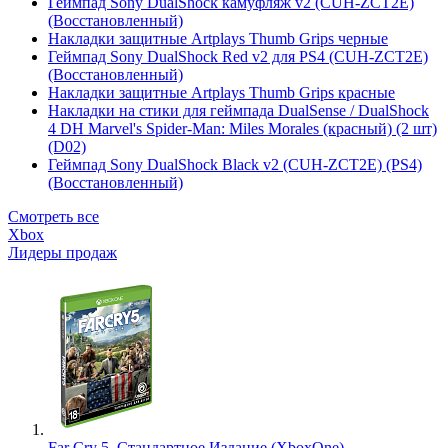
Геймпад Sony DualShock камуфляж v2 (CUH-ZCT2E)
(Восстановленный)
Накладки защитные Artplays Thumb Grips черные
Геймпад Sony DualShock Red v2 для PS4 (CUH-ZCT2E)
(Восстановленный)
Накладки защитные Artplays Thumb Grips красные
Накладки на стики для геймпада DualSense / DualShock
4 DH Marvel's Spider-Man: Miles Morales (красный) (2 шт)
(D02)
Геймпад Sony DualShock Black v2 (CUH-ZCT2E) (PS4)
(Восстановленный)
Смотреть все
Xbox
Лидеры продаж
Far Cry 5. Стандартное Издание (XboxOne)