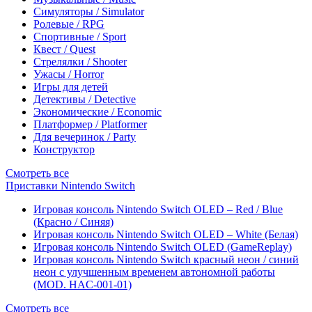
Симуляторы / Simulator
Ролевые / RPG
Спортивные / Sport
Квест / Quest
Стрелялки / Shooter
Ужасы / Horror
Игры для детей
Детективы / Detective
Экономические / Economic
Платформер / Platformer
Для вечеринок / Party
Конструктор
Смотреть все
Приставки Nintendo Switch
Игровая консоль Nintendo Switch OLED – Red / Blue
(Красно / Синяя)
Игровая консоль Nintendo Switch OLED – White (Белая)
Игровая консоль Nintendo Switch OLED (GameReplay)
Игровая консоль Nintendo Switch красный неон / синий
неон с улучшенным временем автономной работы
(MOD. HAC-001-01)
Смотреть все