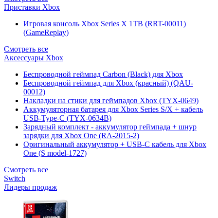
Приставки Xbox
Игровая консоль Xbox Series X 1TB (RRT-00011)
(GameReplay)
Смотреть все
Аксессуары Xbox
Беспроводной геймпад Carbon (Black) для Xbox
Беспроводной геймпад для Xbox (красный) (QAU-
00012)
Накладки на стики для геймпадов Xbox (TYX-0649)
Аккумуляторная батарея для Xbox Series S/X + кабель
USB-Type-C (TYX-0634B)
Зарядный комплект - аккумулятор геймпада + шнур
зарядки для Xbox One (RA-2015-2)
Оригинальный аккумулятор + USB-C кабель для Xbox
One (S model-1727)
Смотреть все
Switch
Лидеры продаж