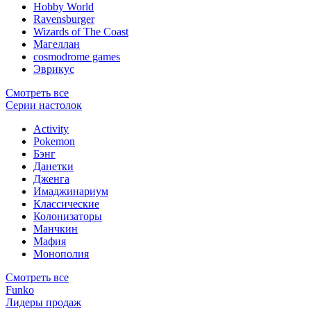
Hobby World
Ravensburger
Wizards of The Coast
Магеллан
сosmodrome games
Эврикус
Смотреть все
Серии настолок
Activity
Pokemon
Бэнг
Данетки
Дженга
Имаджинариум
Классические
Колонизаторы
Манчкин
Мафия
Монополия
Смотреть все
Funko
Лидеры продаж