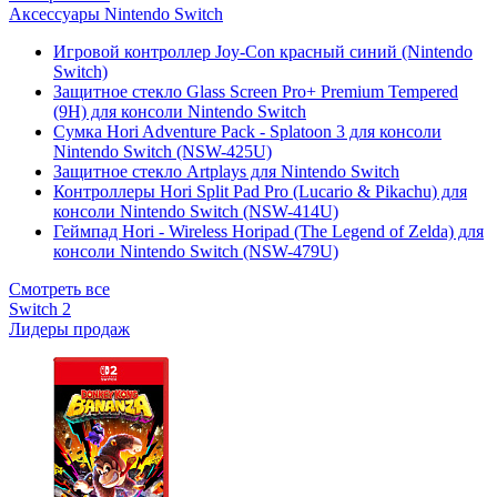
Аксессуары Nintendo Switch
Игровой контроллер Joy-Con красный синий (Nintendo
Switch)
Защитное стекло Glass Screen Pro+ Premium Tempered
(9H) для консоли Nintendo Switch
Сумка Hori Adventure Pack - Splatoon 3 для консоли
Nintendo Switch (NSW-425U)
Защитное стекло Artplays для Nintendo Switch
Контроллеры Hori Split Pad Pro (Lucario & Pikachu) для
консоли Nintendo Switch (NSW-414U)
Геймпад Hori - Wireless Horipad (The Legend of Zelda) для
консоли Nintendo Switch (NSW-479U)
Смотреть все
Switch 2
Лидеры продаж