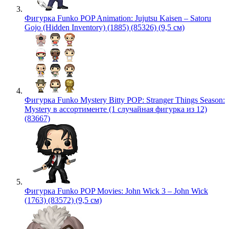
Фигурка Funko POP Animation: Jujutsu Kaisen – Satoru
Gojo (Hidden Inventory) (1885) (85326) (9,5 см)
Фигурка Funko Mystery Bitty POP: Stranger Things Season:
Mystery в ассортименте (1 случайная фигурка из 12)
(83667)
Фигурка Funko POP Movies: John Wick 3 – John Wick
(1763) (83572) (9,5 см)