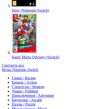
Stray (Nintendo Switch)
Super Mario Odyssey (Switch)
Смотреть все
Игры Nintendo Switch
Гонки / Racing
Боевик / Action
Стратегии / Strategy
Драки / Fighting
Приключения / Adventure
Бродилки / Arcade
Пазлы / Puzzle
Музыкальные / Music