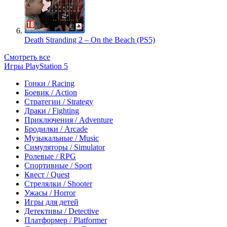
Death Stranding 2 – On the Beach (PS5)
Смотреть все
Игры PlayStation 5
Гонки / Racing
Боевик / Action
Стратегии / Strategy
Драки / Fighting
Приключения / Adventure
Бродилки / Arcade
Музыкальные / Music
Симуляторы / Simulator
Ролевые / RPG
Спортивные / Sport
Квест / Quest
Стрелялки / Shooter
Ужасы / Horror
Игры для детей
Детективы / Detective
Платформер / Platformer