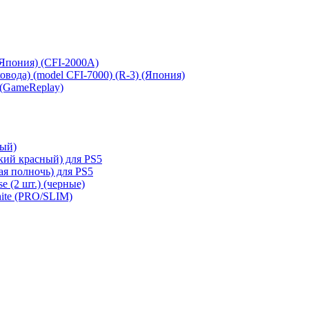
 (Япония) (CFI-2000A)
сковода) (model CFI-7000) (R-3) (Япония)
 (GameReplay)
ный)
кий красный) для PS5
ая полночь) для PS5
e (2 шт.) (черные)
hite (PRO/SLIM)