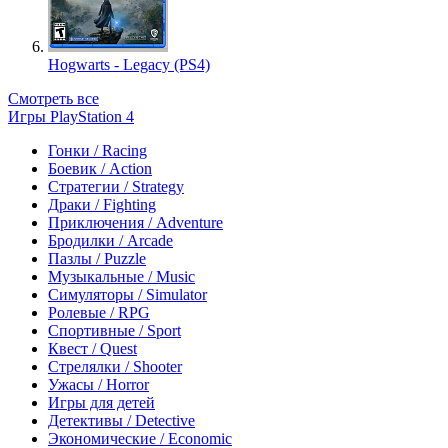
Hogwarts - Legacy (PS4)
Смотреть все
Игры PlayStation 4
Гонки / Racing
Боевик / Action
Стратегии / Strategy
Драки / Fighting
Приключения / Adventure
Бродилки / Arcade
Пазлы / Puzzle
Музыкальные / Music
Симуляторы / Simulator
Ролевые / RPG
Спортивные / Sport
Квест / Quest
Стрелялки / Shooter
Ужасы / Horror
Игры для детей
Детективы / Detective
Экономические / Economic