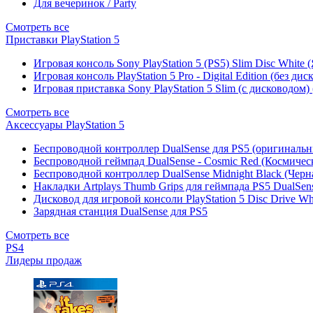
Для вечеринок / Party
Смотреть все
Приставки PlayStation 5
Игровая консоль Sony PlayStation 5 (PS5) Slim Disc White
Игровая консоль PlayStation 5 Pro - Digital Edition (без ди
Игровая приставка Sony PlayStation 5 Slim (с дисководом)
Смотреть все
Аксессуары PlayStation 5
Беспроводной контроллер DualSense для PS5 (оригиналь
Беспроводной геймпад DualSense - Cosmic Red (Космичес
Беспроводной контроллер DualSense Midnight Black (Черн
Накладки Artplays Thumb Grips для геймпада PS5 DualSens
Дисковод для игровой консоли PlayStation 5 Disc Drive W
Зарядная станция DualSense для PS5
Смотреть все
PS4
Лидеры продаж