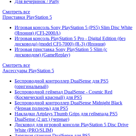
Для вечеринок / Party
Смотреть все
Приставки PlayStation 5
Игровая консоль Sony PlayStation 5 (PS5) Slim Disc White
(Япония) (CFI-2000A)
Игровая консоль PlayStation 5 Pro - Digital Edition (без
дисковода) (model CFI-7000) (R-3) (Япония)
Игровая приставка Sony PlayStation 5 Slim (с
дисководом) (GameReplay)
Смотреть все
Аксессуары PlayStation 5
Беспроводной контроллер DualSense для PS5
(оригинальный)
Беспроводной геймпад DualSense - Cosmic Red
(Космический красный) для PS5
Беспроводной контроллер DualSense Midnight Black
(Черная полночь) для PS5
Накладки Artplays Thumb Grips для геймпада PS5
DualSense (2 шт.) (черные)
Дисковод для игровой консоли PlayStation 5 Disc Drive
White (PRO/SLIM)
Зарядная станция DualSense для PS5