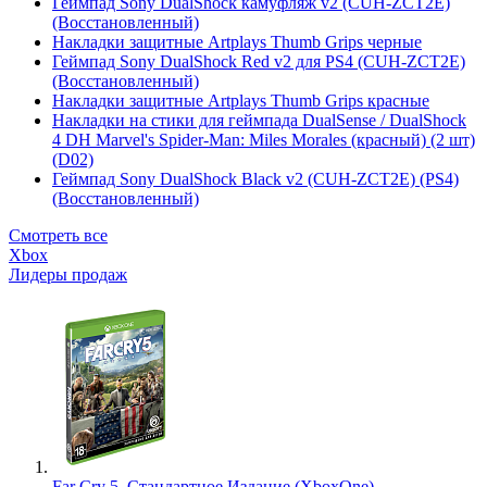
Геймпад Sony DualShock камуфляж v2 (CUH-ZCT2E)
(Восстановленный)
Накладки защитные Artplays Thumb Grips черные
Геймпад Sony DualShock Red v2 для PS4 (CUH-ZCT2E)
(Восстановленный)
Накладки защитные Artplays Thumb Grips красные
Накладки на стики для геймпада DualSense / DualShock
4 DH Marvel's Spider-Man: Miles Morales (красный) (2 шт)
(D02)
Геймпад Sony DualShock Black v2 (CUH-ZCT2E) (PS4)
(Восстановленный)
Смотреть все
Xbox
Лидеры продаж
Far Cry 5. Стандартное Издание (XboxOne)