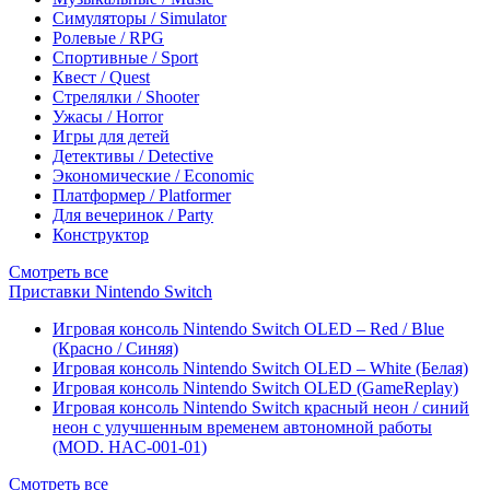
Симуляторы / Simulator
Ролевые / RPG
Спортивные / Sport
Квест / Quest
Стрелялки / Shooter
Ужасы / Horror
Игры для детей
Детективы / Detective
Экономические / Economic
Платформер / Platformer
Для вечеринок / Party
Конструктор
Смотреть все
Приставки Nintendo Switch
Игровая консоль Nintendo Switch OLED – Red / Blue
(Красно / Синяя)
Игровая консоль Nintendo Switch OLED – White (Белая)
Игровая консоль Nintendo Switch OLED (GameReplay)
Игровая консоль Nintendo Switch красный неон / синий
неон с улучшенным временем автономной работы
(MOD. HAC-001-01)
Смотреть все