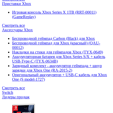
Приставки Xbox
Игровая консоль Xbox Series X 1TB (RRT-00011)
(GameReplay)
Смотреть все
Аксессуары Xbox
Беспроводной геймпад Carbon (Black) для Xbox
Беспроводной геймпад для Xbox (красный) (QAU-
00012)
Накладки на стики для геймпадов Xbox (TYX-0649)
Аккумуляторная батарея для Xbox Series S/X + кабель
USB-Type-C (TYX-0634B)
Зарядный комплект - аккумулятор геймпада + шнур
зарядки для Xbox One (RA-2015-2)
Оригинальный аккумулятор + USB-C кабель для Xbox
One (S model-1727)
Смотреть все
Switch
Лидеры продаж