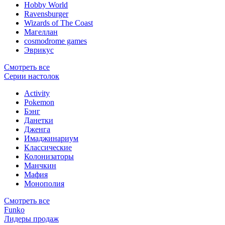
Hobby World
Ravensburger
Wizards of The Coast
Магеллан
сosmodrome games
Эврикус
Смотреть все
Серии настолок
Activity
Pokemon
Бэнг
Данетки
Дженга
Имаджинариум
Классические
Колонизаторы
Манчкин
Мафия
Монополия
Смотреть все
Funko
Лидеры продаж