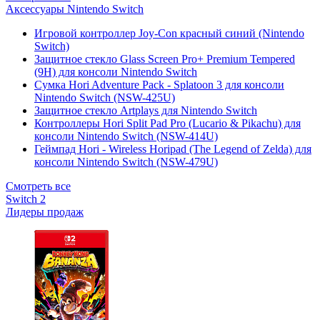
Аксессуары Nintendo Switch
Игровой контроллер Joy-Con красный синий (Nintendo
Switch)
Защитное стекло Glass Screen Pro+ Premium Tempered
(9H) для консоли Nintendo Switch
Сумка Hori Adventure Pack - Splatoon 3 для консоли
Nintendo Switch (NSW-425U)
Защитное стекло Artplays для Nintendo Switch
Контроллеры Hori Split Pad Pro (Lucario & Pikachu) для
консоли Nintendo Switch (NSW-414U)
Геймпад Hori - Wireless Horipad (The Legend of Zelda) для
консоли Nintendo Switch (NSW-479U)
Смотреть все
Switch 2
Лидеры продаж