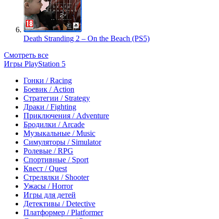
Death Stranding 2 – On the Beach (PS5)
Смотреть все
Игры PlayStation 5
Гонки / Racing
Боевик / Action
Стратегии / Strategy
Драки / Fighting
Приключения / Adventure
Бродилки / Arcade
Музыкальные / Music
Симуляторы / Simulator
Ролевые / RPG
Спортивные / Sport
Квест / Quest
Стрелялки / Shooter
Ужасы / Horror
Игры для детей
Детективы / Detective
Платформер / Platformer