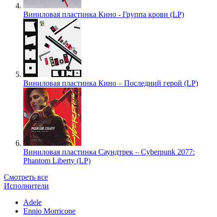
Виниловая пластинка Кино - Группа крови (LP)
Виниловая пластинка Кино – Последний герой (LP)
Виниловая пластинка Саундтрек – Cyberpunk 2077:
Phantom Liberty (LP)
Смотреть все
Исполнители
Adele
Ennio Morricone