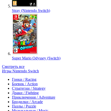
Stray (Nintendo Switch)
Super Mario Odyssey (Switch)
Смотреть все
Игры Nintendo Switch
Гонки / Racing
Боевик / Action
Стратегии / Strategy
Драки / Fighting
Приключения / Adventure
Бродилки / Arcade
Пазлы / Puzzle
Музыкальные / Music