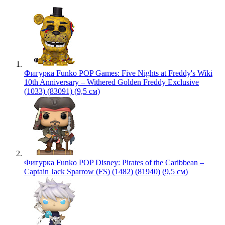
Фигурка Funko POP Games: Five Nights at Freddy's Wiki
10th Anniversary – Withered Golden Freddy Exclusive
(1033) (83091) (9,5 см)
Фигурка Funko POP Disney: Pirates of the Caribbean –
Captain Jack Sparrow (FS) (1482) (81940) (9,5 см)