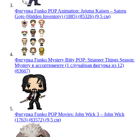
Фигурка Funko POP Animation: Jujutsu Kaisen – Satoru
Gojo (Hidden Inventory) (1885) (85326) (9,5 см)
Фигурка Funko Mystery Bitty POP: Stranger Things Season:
Mystery в ассортименте (1 случайная фигурка из 12)
(83667)
Фигурка Funko POP Movies: John Wick 3 – John Wick
(1763) (83572) (9,5 см)