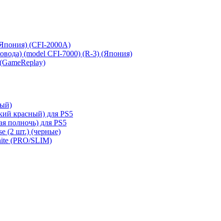
 (Япония) (CFI-2000A)
сковода) (model CFI-7000) (R-3) (Япония)
 (GameReplay)
ный)
кий красный) для PS5
ая полночь) для PS5
e (2 шт.) (черные)
hite (PRO/SLIM)