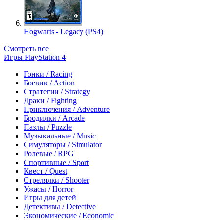
Hogwarts - Legacy (PS4)
Смотреть все
Игры PlayStation 4
Гонки / Racing
Боевик / Action
Стратегии / Strategy
Драки / Fighting
Приключения / Adventure
Бродилки / Arcade
Пазлы / Puzzle
Музыкальные / Music
Симуляторы / Simulator
Ролевые / RPG
Спортивные / Sport
Квест / Quest
Стрелялки / Shooter
Ужасы / Horror
Игры для детей
Детективы / Detective
Экономические / Economic