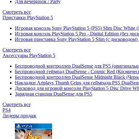
Для вечеринок / Party
Смотреть все
Приставки PlayStation 5
Игровая консоль Sony PlayStation 5 (PS5) Slim Disc White
Игровая консоль PlayStation 5 Pro - Digital Edition (без ди
Игровая приставка Sony PlayStation 5 Slim (с дисководом)
Смотреть все
Аксессуары PlayStation 5
Беспроводной контроллер DualSense для PS5 (оригиналь
Беспроводной геймпад DualSense - Cosmic Red (Космичес
Беспроводной контроллер DualSense Midnight Black (Черн
Накладки Artplays Thumb Grips для геймпада PS5 DualSens
Дисковод для игровой консоли PlayStation 5 Disc Drive W
Зарядная станция DualSense для PS5
Смотреть все
PS4
Лидеры продаж