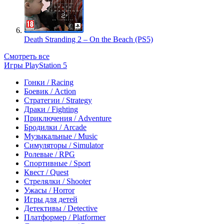
Death Stranding 2 – On the Beach (PS5)
Смотреть все
Игры PlayStation 5
Гонки / Racing
Боевик / Action
Стратегии / Strategy
Драки / Fighting
Приключения / Adventure
Бродилки / Arcade
Музыкальные / Music
Симуляторы / Simulator
Ролевые / RPG
Спортивные / Sport
Квест / Quest
Стрелялки / Shooter
Ужасы / Horror
Игры для детей
Детективы / Detective
Платформер / Platformer