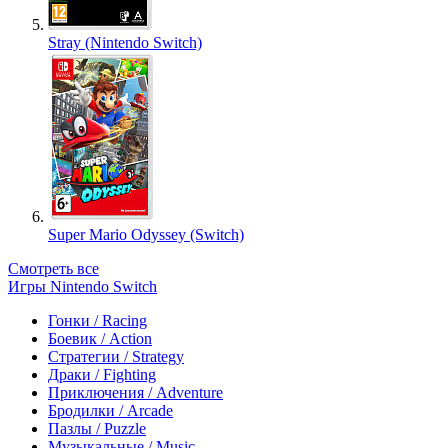
Stray (Nintendo Switch)
Super Mario Odyssey (Switch)
Смотреть все
Игры Nintendo Switch
Гонки / Racing
Боевик / Action
Стратегии / Strategy
Драки / Fighting
Приключения / Adventure
Бродилки / Arcade
Пазлы / Puzzle
Музыкальные / Music