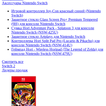
Аксессуары Nintendo Switch
Игровой контроллер Joy-Con красный синий (Nintendo
Switch)
Защитное стекло Glass Screen Pro+ Premium Tempered
(9H) для консоли Nintendo Switch
Сумка Hori Adventure Pack - Splatoon 3 для консоли
Nintendo Switch (NSW-425U)
Защитное стекло Artplays для Nintendo Switch
Контроллеры Hori Split Pad Pro (Lucario & Pikachu) для
консоли Nintendo Switch (NSW-414U)
Геймпад Hori - Wireless Horipad (The Legend of Zelda) для
консоли Nintendo Switch (NSW-479U)
Смотреть все
Switch 2
Лидеры продаж