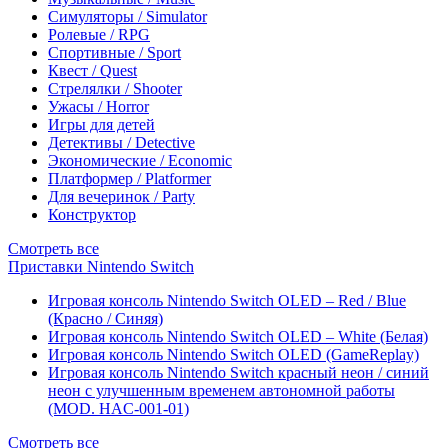
Симуляторы / Simulator
Ролевые / RPG
Спортивные / Sport
Квест / Quest
Стрелялки / Shooter
Ужасы / Horror
Игры для детей
Детективы / Detective
Экономические / Economic
Платформер / Platformer
Для вечеринок / Party
Конструктор
Смотреть все
Приставки Nintendo Switch
Игровая консоль Nintendo Switch OLED – Red / Blue
(Красно / Синяя)
Игровая консоль Nintendo Switch OLED – White (Белая)
Игровая консоль Nintendo Switch OLED (GameReplay)
Игровая консоль Nintendo Switch красный неон / синий
неон с улучшенным временем автономной работы
(MOD. HAC-001-01)
Смотреть все