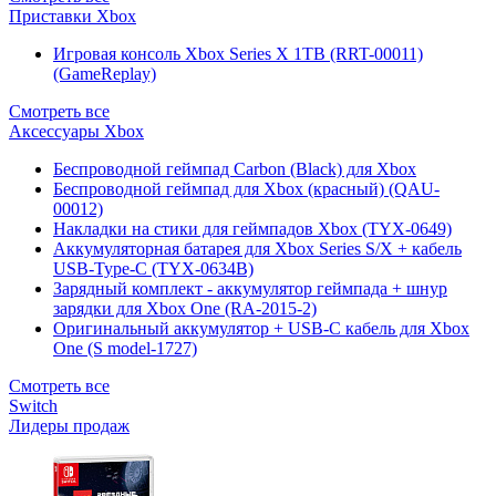
Приставки Xbox
Игровая консоль Xbox Series X 1TB (RRT-00011)
(GameReplay)
Смотреть все
Аксессуары Xbox
Беспроводной геймпад Carbon (Black) для Xbox
Беспроводной геймпад для Xbox (красный) (QAU-
00012)
Накладки на стики для геймпадов Xbox (TYX-0649)
Аккумуляторная батарея для Xbox Series S/X + кабель
USB-Type-C (TYX-0634B)
Зарядный комплект - аккумулятор геймпада + шнур
зарядки для Xbox One (RA-2015-2)
Оригинальный аккумулятор + USB-C кабель для Xbox
One (S model-1727)
Смотреть все
Switch
Лидеры продаж