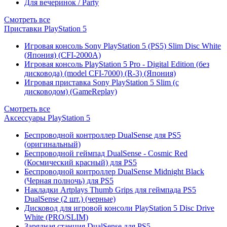
Для вечеринок / Party
Смотреть все
Приставки PlayStation 5
Игровая консоль Sony PlayStation 5 (PS5) Slim Disc White
(Япония) (CFI-2000A)
Игровая консоль PlayStation 5 Pro - Digital Edition (без
дисковода) (model CFI-7000) (R-3) (Япония)
Игровая приставка Sony PlayStation 5 Slim (с
дисководом) (GameReplay)
Смотреть все
Аксессуары PlayStation 5
Беспроводной контроллер DualSense для PS5
(оригинальный)
Беспроводной геймпад DualSense - Cosmic Red
(Космический красный) для PS5
Беспроводной контроллер DualSense Midnight Black
(Черная полночь) для PS5
Накладки Artplays Thumb Grips для геймпада PS5
DualSense (2 шт.) (черные)
Дисковод для игровой консоли PlayStation 5 Disc Drive
White (PRO/SLIM)
Зарядная станция DualSense для PS5