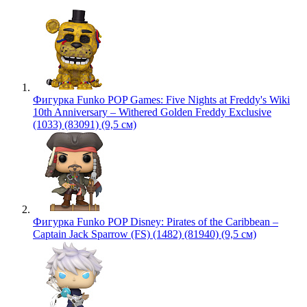
Фигурка Funko POP Games: Five Nights at Freddy's Wiki
10th Anniversary – Withered Golden Freddy Exclusive
(1033) (83091) (9,5 см)
Фигурка Funko POP Disney: Pirates of the Caribbean –
Captain Jack Sparrow (FS) (1482) (81940) (9,5 см)