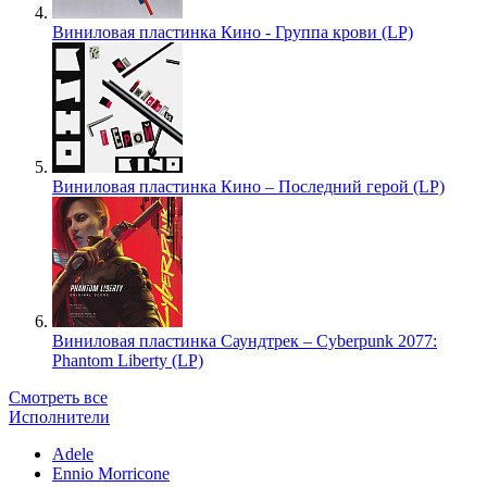
Виниловая пластинка Кино - Группа крови (LP)
Виниловая пластинка Кино – Последний герой (LP)
Виниловая пластинка Саундтрек – Cyberpunk 2077:
Phantom Liberty (LP)
Смотреть все
Исполнители
Adele
Ennio Morricone