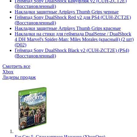
Геймпад Sony DualShock камуфляж v2 (CUH-ZCT2E)
(Восстановленный)
Накладки защитные Artplays Thumb Grips черные
Геймпад Sony DualShock Red v2 для PS4 (CUH-ZCT2E)
(Восстановленный)
Накладки защитные Artplays Thumb Grips красные
Накладки на стики для геймпада DualSense / DualShock
4 DH Marvel's Spider-Man: Miles Morales (красный) (2 шт)
(D02)
Геймпад Sony DualShock Black v2 (CUH-ZCT2E) (PS4)
(Восстановленный)
Смотреть все
Xbox
Лидеры продаж
Far Cry 5. Стандартное Издание (XboxOne)