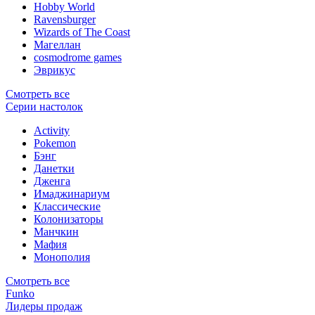
Hobby World
Ravensburger
Wizards of The Coast
Магеллан
сosmodrome games
Эврикус
Смотреть все
Серии настолок
Activity
Pokemon
Бэнг
Данетки
Дженга
Имаджинариум
Классические
Колонизаторы
Манчкин
Мафия
Монополия
Смотреть все
Funko
Лидеры продаж