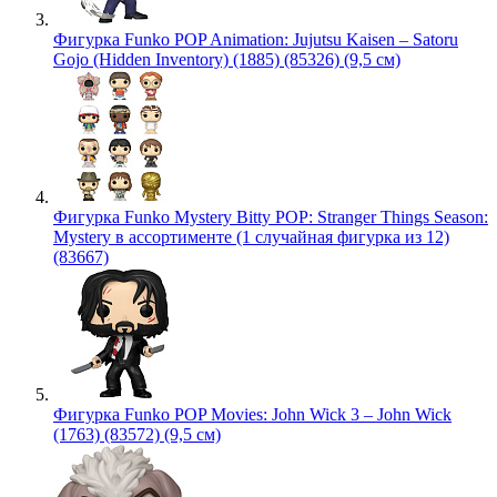
Фигурка Funko POP Animation: Jujutsu Kaisen – Satoru
Gojo (Hidden Inventory) (1885) (85326) (9,5 см)
Фигурка Funko Mystery Bitty POP: Stranger Things Season:
Mystery в ассортименте (1 случайная фигурка из 12)
(83667)
Фигурка Funko POP Movies: John Wick 3 – John Wick
(1763) (83572) (9,5 см)