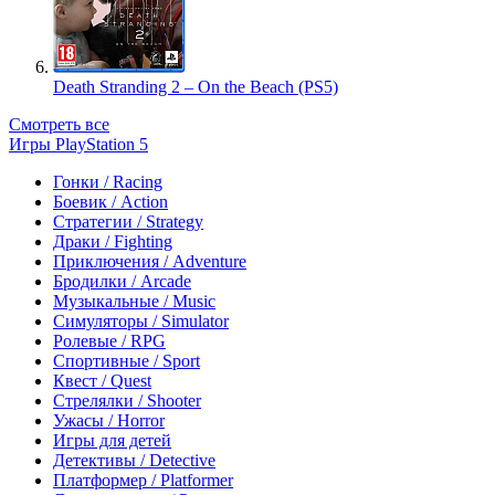
Death Stranding 2 – On the Beach (PS5)
Смотреть все
Игры PlayStation 5
Гонки / Racing
Боевик / Action
Стратегии / Strategy
Драки / Fighting
Приключения / Adventure
Бродилки / Arcade
Музыкальные / Music
Симуляторы / Simulator
Ролевые / RPG
Спортивные / Sport
Квест / Quest
Стрелялки / Shooter
Ужасы / Horror
Игры для детей
Детективы / Detective
Платформер / Platformer