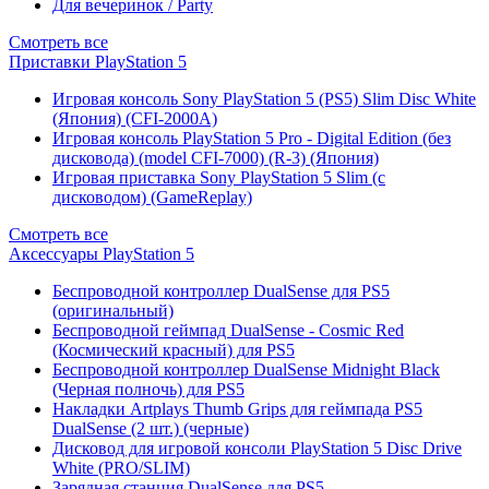
Для вечеринок / Party
Смотреть все
Приставки PlayStation 5
Игровая консоль Sony PlayStation 5 (PS5) Slim Disc White
(Япония) (CFI-2000A)
Игровая консоль PlayStation 5 Pro - Digital Edition (без
дисковода) (model CFI-7000) (R-3) (Япония)
Игровая приставка Sony PlayStation 5 Slim (с
дисководом) (GameReplay)
Смотреть все
Аксессуары PlayStation 5
Беспроводной контроллер DualSense для PS5
(оригинальный)
Беспроводной геймпад DualSense - Cosmic Red
(Космический красный) для PS5
Беспроводной контроллер DualSense Midnight Black
(Черная полночь) для PS5
Накладки Artplays Thumb Grips для геймпада PS5
DualSense (2 шт.) (черные)
Дисковод для игровой консоли PlayStation 5 Disc Drive
White (PRO/SLIM)
Зарядная станция DualSense для PS5