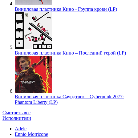
Виниловая пластинка Кино - Группа крови (LP)
Виниловая пластинка Кино – Последний герой (LP)
Виниловая пластинка Саундтрек – Cyberpunk 2077:
Phantom Liberty (LP)
Смотреть все
Исполнители
Adele
Ennio Morricone