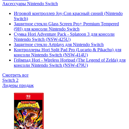
Аксессуары Nintendo Switch
Игровой контроллер Joy-Con красный синий (Nintendo
Switch)
Защитное стекло Glass Screen Pro+ Premium Tempered
(9H) для консоли Nintendo Switch
Сумка Hori Adventure Pack - Splatoon 3 для консоли
Nintendo Switch (NSW-425U)
Защитное стекло Artplays для Nintendo Switch
Контроллеры Hori Split Pad Pro (Lucario & Pikachu) для
консоли Nintendo Switch (NSW-414U)
Геймпад Hori - Wireless Horipad (The Legend of Zelda) для
консоли Nintendo Switch (NSW-479U)
Смотреть все
Switch 2
Лидеры продаж