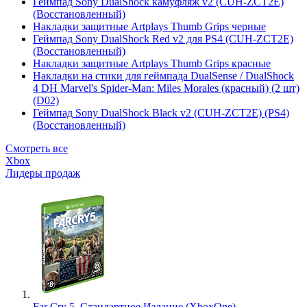
Геймпад Sony DualShock камуфляж v2 (CUH-ZCT2E)
(Восстановленный)
Накладки защитные Artplays Thumb Grips черные
Геймпад Sony DualShock Red v2 для PS4 (CUH-ZCT2E)
(Восстановленный)
Накладки защитные Artplays Thumb Grips красные
Накладки на стики для геймпада DualSense / DualShock
4 DH Marvel's Spider-Man: Miles Morales (красный) (2 шт)
(D02)
Геймпад Sony DualShock Black v2 (CUH-ZCT2E) (PS4)
(Восстановленный)
Смотреть все
Xbox
Лидеры продаж
Far Cry 5. Стандартное Издание (XboxOne)