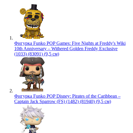
Фигурка Funko POP Games: Five Nights at Freddy's Wiki
10th Anniversary – Withered Golden Freddy Exclusive
(1033) (83091) (9,5 см)
Фигурка Funko POP Disney: Pirates of the Caribbean –
Captain Jack Sparrow (FS) (1482) (81940) (9,5 см)