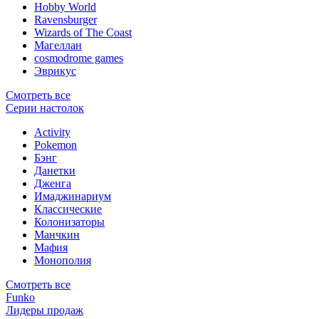
Hobby World
Ravensburger
Wizards of The Coast
Магеллан
сosmodrome games
Эврикус
Смотреть все
Серии настолок
Activity
Pokemon
Бэнг
Данетки
Дженга
Имаджинариум
Классические
Колонизаторы
Манчкин
Мафия
Монополия
Смотреть все
Funko
Лидеры продаж