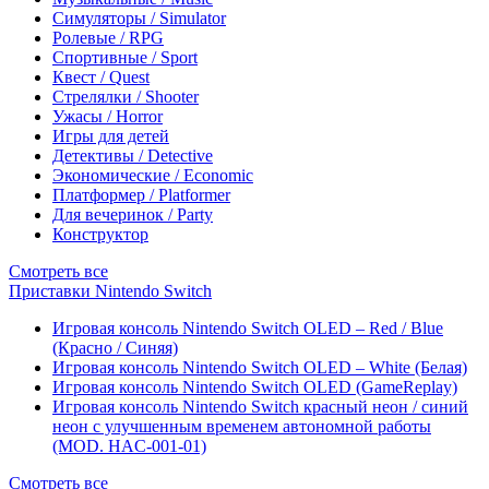
Симуляторы / Simulator
Ролевые / RPG
Спортивные / Sport
Квест / Quest
Стрелялки / Shooter
Ужасы / Horror
Игры для детей
Детективы / Detective
Экономические / Economic
Платформер / Platformer
Для вечеринок / Party
Конструктор
Смотреть все
Приставки Nintendo Switch
Игровая консоль Nintendo Switch OLED – Red / Blue
(Красно / Синяя)
Игровая консоль Nintendo Switch OLED – White (Белая)
Игровая консоль Nintendo Switch OLED (GameReplay)
Игровая консоль Nintendo Switch красный неон / синий
неон с улучшенным временем автономной работы
(MOD. HAC-001-01)
Смотреть все