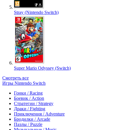
Stray (Nintendo Switch)
Super Mario Odyssey (Switch)
Смотреть все
Игры Nintendo Switch
Гонки / Racing
Боевик / Action
Стратегии / Strategy
Драки / Fighting
Приключения / Adventure
Бродилки / Arcade
Пазлы / Puzzle
Музыкальные / Music