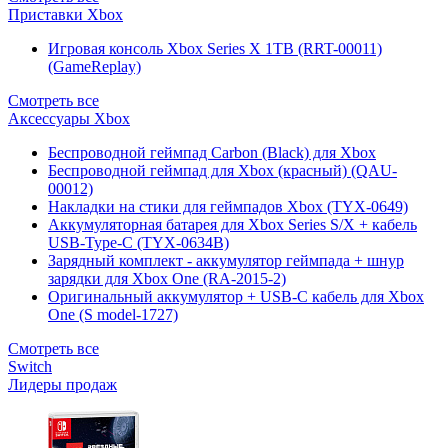
Приставки Xbox
Игровая консоль Xbox Series X 1TB (RRT-00011)
(GameReplay)
Смотреть все
Аксессуары Xbox
Беспроводной геймпад Carbon (Black) для Xbox
Беспроводной геймпад для Xbox (красный) (QAU-
00012)
Накладки на стики для геймпадов Xbox (TYX-0649)
Аккумуляторная батарея для Xbox Series S/X + кабель
USB-Type-C (TYX-0634B)
Зарядный комплект - аккумулятор геймпада + шнур
зарядки для Xbox One (RA-2015-2)
Оригинальный аккумулятор + USB-C кабель для Xbox
One (S model-1727)
Смотреть все
Switch
Лидеры продаж