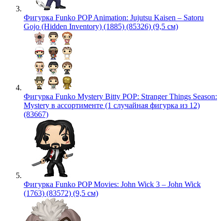
Фигурка Funko POP Animation: Jujutsu Kaisen – Satoru
Gojo (Hidden Inventory) (1885) (85326) (9,5 см)
Фигурка Funko Mystery Bitty POP: Stranger Things Season:
Mystery в ассортименте (1 случайная фигурка из 12)
(83667)
Фигурка Funko POP Movies: John Wick 3 – John Wick
(1763) (83572) (9,5 см)