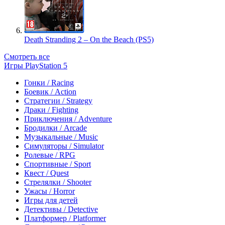
Death Stranding 2 – On the Beach (PS5)
Смотреть все
Игры PlayStation 5
Гонки / Racing
Боевик / Action
Стратегии / Strategy
Драки / Fighting
Приключения / Adventure
Бродилки / Arcade
Музыкальные / Music
Симуляторы / Simulator
Ролевые / RPG
Спортивные / Sport
Квест / Quest
Стрелялки / Shooter
Ужасы / Horror
Игры для детей
Детективы / Detective
Платформер / Platformer