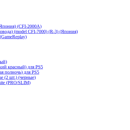
 (Япония) (CFI-2000A)
сковода) (model CFI-7000) (R-3) (Япония)
 (GameReplay)
ный)
кий красный) для PS5
ая полночь) для PS5
e (2 шт.) (черные)
hite (PRO/SLIM)