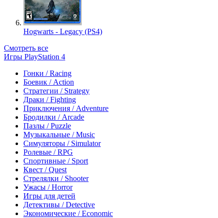
Hogwarts - Legacy (PS4)
Смотреть все
Игры PlayStation 4
Гонки / Racing
Боевик / Action
Стратегии / Strategy
Драки / Fighting
Приключения / Adventure
Бродилки / Arcade
Пазлы / Puzzle
Музыкальные / Music
Симуляторы / Simulator
Ролевые / RPG
Спортивные / Sport
Квест / Quest
Стрелялки / Shooter
Ужасы / Horror
Игры для детей
Детективы / Detective
Экономические / Economic