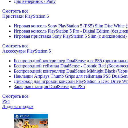
Для вечеринок / Party
Смотреть все
Приставки PlayStation 5
Игровая консоль Sony PlayStation 5 (PS5) Slim Disc White
Игровая консоль PlayStation 5 Pro - Digital Edition (без ди
Игровая приставка Sony PlayStation 5 Slim (с дисководом)
Смотреть все
Аксессуары PlayStation 5
Беспроводной контроллер DualSense для PS5 (оригиналь
Беспроводной геймпад DualSense - Cosmic Red (Космичес
Беспроводной контроллер DualSense Midnight Black (Черн
Накладки Artplays Thumb Grips для геймпада PS5 DualSens
Дисковод для игровой консоли PlayStation 5 Disc Drive W
Зарядная станция DualSense для PS5
Смотреть все
PS4
Лидеры продаж