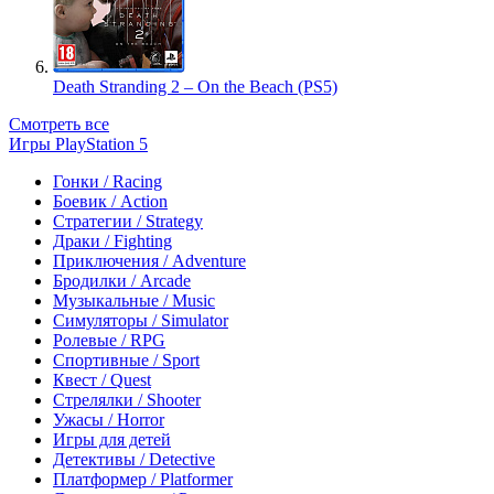
Death Stranding 2 – On the Beach (PS5)
Смотреть все
Игры PlayStation 5
Гонки / Racing
Боевик / Action
Стратегии / Strategy
Драки / Fighting
Приключения / Adventure
Бродилки / Arcade
Музыкальные / Music
Симуляторы / Simulator
Ролевые / RPG
Спортивные / Sport
Квест / Quest
Стрелялки / Shooter
Ужасы / Horror
Игры для детей
Детективы / Detective
Платформер / Platformer