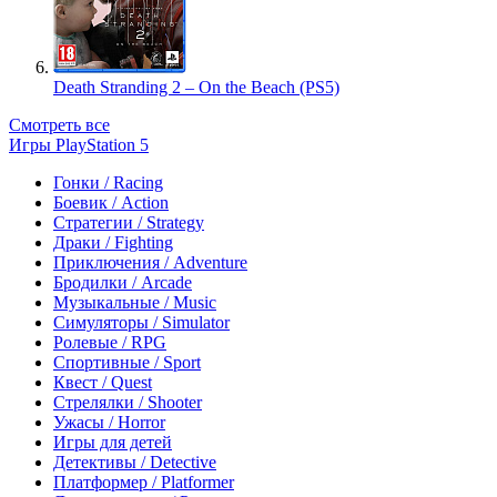
Death Stranding 2 – On the Beach (PS5)
Смотреть все
Игры PlayStation 5
Гонки / Racing
Боевик / Action
Стратегии / Strategy
Драки / Fighting
Приключения / Adventure
Бродилки / Arcade
Музыкальные / Music
Симуляторы / Simulator
Ролевые / RPG
Спортивные / Sport
Квест / Quest
Стрелялки / Shooter
Ужасы / Horror
Игры для детей
Детективы / Detective
Платформер / Platformer