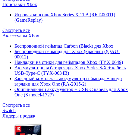
Приставки Xbox
Игровая консоль Xbox Series X 1TB (RRT-00011)
(GameReplay)
Смотреть все
Аксессуары Xbox
Беспроводной геймпад Carbon (Black) для Xbox
Беспроводной геймпад для Xbox (красный) (QAU-
00012)
Накладки на стики для геймпадов Xbox (TYX-0649)
Аккумуляторная батарея для Xbox Series S/X + кабель
USB-Type-C (TYX-0634B)
Зарядный комплект - аккумулятор геймпада + шнур
зарядки для Xbox One (RA-2015-2)
Оригинальный аккумулятор + USB-C кабель для Xbox
One (S model-1727)
Смотреть все
Switch
Лидеры продаж