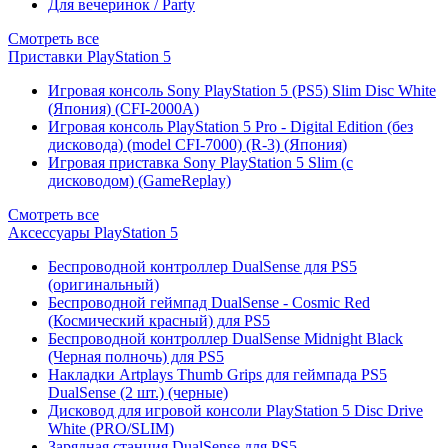
Для вечеринок / Party
Смотреть все
Приставки PlayStation 5
Игровая консоль Sony PlayStation 5 (PS5) Slim Disc White
(Япония) (CFI-2000A)
Игровая консоль PlayStation 5 Pro - Digital Edition (без
дисковода) (model CFI-7000) (R-3) (Япония)
Игровая приставка Sony PlayStation 5 Slim (с
дисководом) (GameReplay)
Смотреть все
Аксессуары PlayStation 5
Беспроводной контроллер DualSense для PS5
(оригинальный)
Беспроводной геймпад DualSense - Cosmic Red
(Космический красный) для PS5
Беспроводной контроллер DualSense Midnight Black
(Черная полночь) для PS5
Накладки Artplays Thumb Grips для геймпада PS5
DualSense (2 шт.) (черные)
Дисковод для игровой консоли PlayStation 5 Disc Drive
White (PRO/SLIM)
Зарядная станция DualSense для PS5