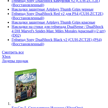
Геймпад Sony DualShock камуфляж v2 (CUH-ZCT2E)
(Восстановленный)
Накладки защитные Artplays Thumb Grips черные
Геймпад Sony DualShock Red v2 для PS4 (CUH-ZCT2E)
(Восстановленный)
Накладки защитные Artplays Thumb Grips красные
Накладки на стики для геймпада DualSense / DualShock
4 DH Marvel's Spider-Man: Miles Morales (красный) (2 шт)
(D02)
Геймпад Sony DualShock Black v2 (CUH-ZCT2E) (PS4)
(Восстановленный)
Смотреть все
Xbox
Лидеры продаж
Far Cry 5. Стандартное Издание (XboxOne)