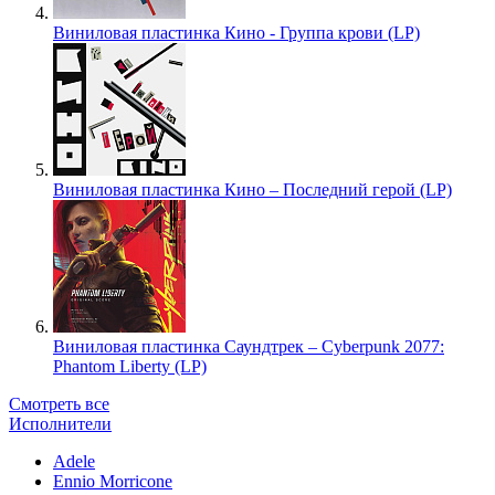
Виниловая пластинка Кино - Группа крови (LP)
Виниловая пластинка Кино – Последний герой (LP)
Виниловая пластинка Саундтрек – Cyberpunk 2077:
Phantom Liberty (LP)
Смотреть все
Исполнители
Adele
Ennio Morricone