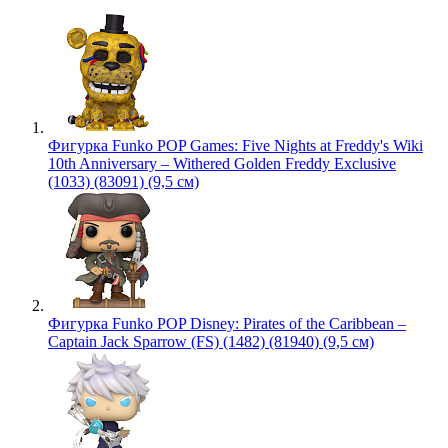
Фигурка Funko POP Games: Five Nights at Freddy's Wiki
10th Anniversary – Withered Golden Freddy Exclusive
(1033) (83091) (9,5 см)
Фигурка Funko POP Disney: Pirates of the Caribbean –
Captain Jack Sparrow (FS) (1482) (81940) (9,5 см)