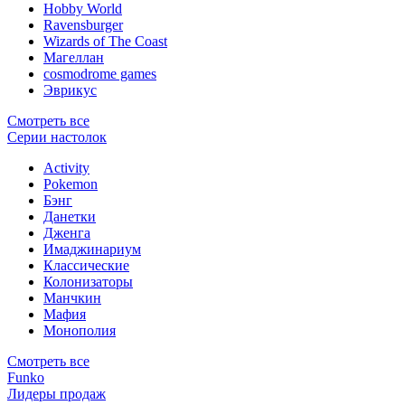
Hobby World
Ravensburger
Wizards of The Coast
Магеллан
сosmodrome games
Эврикус
Смотреть все
Серии настолок
Activity
Pokemon
Бэнг
Данетки
Дженга
Имаджинариум
Классические
Колонизаторы
Манчкин
Мафия
Монополия
Смотреть все
Funko
Лидеры продаж