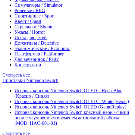
Симуляторы / Simulator
Ролевые / RPG
Спортивные / Sport
Квест / Quest
Стрелялки / Shooter
Ужасы / Horror
Игры для детей
Детективы / Detective
Экономические / Economic
Платформер / Platformer
Для вечеринок / Party
Конструктор
Смотреть все
Приставки Nintendo Switch
Игровая консоль Nintendo Switch OLED – Red / Blue
(Красно / Синяя)
Игровая консоль Nintendo Switch OLED – White (Белая)
Игровая консоль Nintendo Switch OLED (GameReplay)
Игровая консоль Nintendo Switch красный неон / синий
неон с улучшенным временем автономной работы
(MOD. HAC-001-01)
Смотреть все