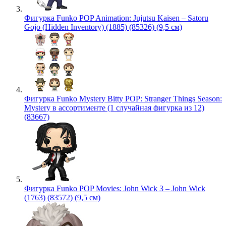
Фигурка Funko POP Animation: Jujutsu Kaisen – Satoru
Gojo (Hidden Inventory) (1885) (85326) (9,5 см)
Фигурка Funko Mystery Bitty POP: Stranger Things Season:
Mystery в ассортименте (1 случайная фигурка из 12)
(83667)
Фигурка Funko POP Movies: John Wick 3 – John Wick
(1763) (83572) (9,5 см)