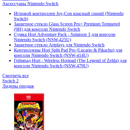
Аксессуары Nintendo Switch
Игровой контроллер Joy-Con красный синий (Nintendo
Switch)
Защитное стекло Glass Screen Pro+ Premium Tempered
(9H) для консоли Nintendo Switch
Сумка Hori Adventure Pack - Splatoon 3 для консоли
Nintendo Switch (NSW-425U)
Защитное стекло Artplays для Nintendo Switch
Контроллеры Hori Split Pad Pro (Lucario & Pikachu) для
консоли Nintendo Switch (NSW-414U)
Геймпад Hori - Wireless Horipad (The Legend of Zelda) для
консоли Nintendo Switch (NSW-479U)
Смотреть все
Switch 2
Лидеры продаж