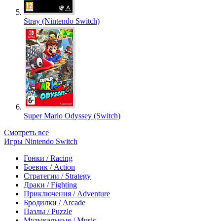
Stray (Nintendo Switch)
Super Mario Odyssey (Switch)
Смотреть все
Игры Nintendo Switch
Гонки / Racing
Боевик / Action
Стратегии / Strategy
Драки / Fighting
Приключения / Adventure
Бродилки / Arcade
Пазлы / Puzzle
Музыкальные / Music