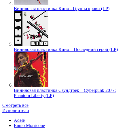
Виниловая пластинка Кино - Группа крови (LP)
Виниловая пластинка Кино – Последний герой (LP)
Виниловая пластинка Саундтрек – Cyberpunk 2077:
Phantom Liberty (LP)
Смотреть все
Исполнители
Adele
Ennio Morricone