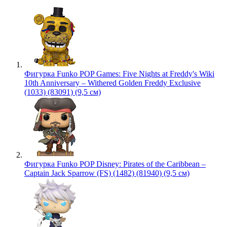
Фигурка Funko POP Games: Five Nights at Freddy's Wiki
10th Anniversary – Withered Golden Freddy Exclusive
(1033) (83091) (9,5 см)
Фигурка Funko POP Disney: Pirates of the Caribbean –
Captain Jack Sparrow (FS) (1482) (81940) (9,5 см)