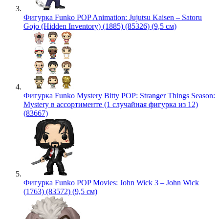
Фигурка Funko POP Animation: Jujutsu Kaisen – Satoru
Gojo (Hidden Inventory) (1885) (85326) (9,5 см)
Фигурка Funko Mystery Bitty POP: Stranger Things Season:
Mystery в ассортименте (1 случайная фигурка из 12)
(83667)
Фигурка Funko POP Movies: John Wick 3 – John Wick
(1763) (83572) (9,5 см)