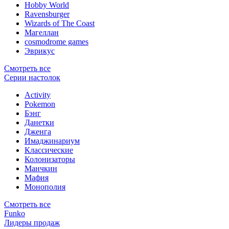
Hobby World
Ravensburger
Wizards of The Coast
Магеллан
сosmodrome games
Эврикус
Смотреть все
Серии настолок
Activity
Pokemon
Бэнг
Данетки
Дженга
Имаджинариум
Классические
Колонизаторы
Манчкин
Мафия
Монополия
Смотреть все
Funko
Лидеры продаж