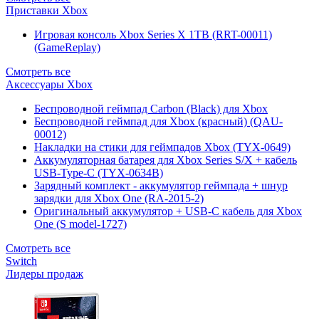
Приставки Xbox
Игровая консоль Xbox Series X 1TB (RRT-00011)
(GameReplay)
Смотреть все
Аксессуары Xbox
Беспроводной геймпад Carbon (Black) для Xbox
Беспроводной геймпад для Xbox (красный) (QAU-
00012)
Накладки на стики для геймпадов Xbox (TYX-0649)
Аккумуляторная батарея для Xbox Series S/X + кабель
USB-Type-C (TYX-0634B)
Зарядный комплект - аккумулятор геймпада + шнур
зарядки для Xbox One (RA-2015-2)
Оригинальный аккумулятор + USB-C кабель для Xbox
One (S model-1727)
Смотреть все
Switch
Лидеры продаж