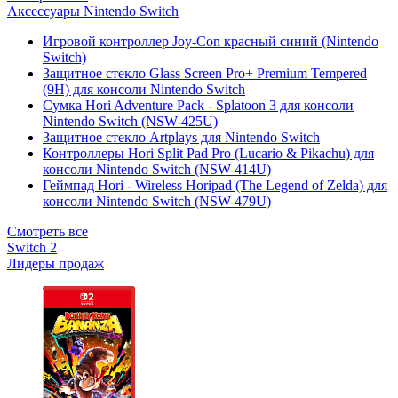
Аксессуары Nintendo Switch
Игровой контроллер Joy-Con красный синий (Nintendo
Switch)
Защитное стекло Glass Screen Pro+ Premium Tempered
(9H) для консоли Nintendo Switch
Сумка Hori Adventure Pack - Splatoon 3 для консоли
Nintendo Switch (NSW-425U)
Защитное стекло Artplays для Nintendo Switch
Контроллеры Hori Split Pad Pro (Lucario & Pikachu) для
консоли Nintendo Switch (NSW-414U)
Геймпад Hori - Wireless Horipad (The Legend of Zelda) для
консоли Nintendo Switch (NSW-479U)
Смотреть все
Switch 2
Лидеры продаж