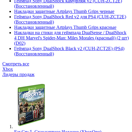
Геймпад Sony DualShock камуфляж v2 (CUH-ZCT2E)
(Восстановленный)
Накладки защитные Artplays Thumb Grips черные
Геймпад Sony DualShock Red v2 для PS4 (CUH-ZCT2E)
(Восстановленный)
Накладки защитные Artplays Thumb Grips красные
Накладки на стики для геймпада DualSense / DualShock
4 DH Marvel's Spider-Man: Miles Morales (красный) (2 шт)
(D02)
Геймпад Sony DualShock Black v2 (CUH-ZCT2E) (PS4)
(Восстановленный)
Смотреть все
Xbox
Лидеры продаж
Far Cry 5. Стандартное Издание (XboxOne)