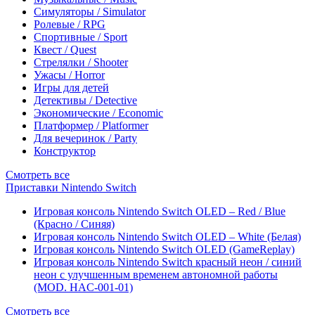
Симуляторы / Simulator
Ролевые / RPG
Спортивные / Sport
Квест / Quest
Стрелялки / Shooter
Ужасы / Horror
Игры для детей
Детективы / Detective
Экономические / Economic
Платформер / Platformer
Для вечеринок / Party
Конструктор
Смотреть все
Приставки Nintendo Switch
Игровая консоль Nintendo Switch OLED – Red / Blue
(Красно / Синяя)
Игровая консоль Nintendo Switch OLED – White (Белая)
Игровая консоль Nintendo Switch OLED (GameReplay)
Игровая консоль Nintendo Switch красный неон / синий
неон с улучшенным временем автономной работы
(MOD. HAC-001-01)
Смотреть все