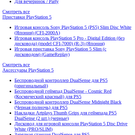
Для вечеринок / Party
Смотреть все
Приставки PlayStation 5
Игровая консоль Sony PlayStation 5 (PS5) Slim Disc White
(Япония) (CFI-2000A)
Игровая консоль PlayStation 5 Pro - Digital Edition (без
дисковода) (model CFI-7000) (R-3) (Япония)
Игровая приставка Sony PlayStation 5 Slim (с
дисководом) (GameReplay)
Смотреть все
Аксессуары PlayStation 5
Беспроводной контроллер DualSense для PS5
(оригинальный)
Беспроводной геймпад DualSense - Cosmic Red
(Космический красный) для PS5
Беспроводной контроллер DualSense Midnight Black
(Черная полночь) для PS5
Накладки Artplays Thumb Grips для геймпада PS5
DualSense (2 шт.) (черные)
Дисковод для игровой консоли PlayStation 5 Disc Drive
White (PRO/SLIM)
Зарядная станция DualSense для PS5