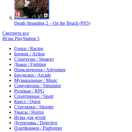
Death Stranding 2 – On the Beach (PS5)
Смотреть все
Игры PlayStation 5
Гонки / Racing
Боевик / Action
Стратегии / Strategy
Драки / Fighting
Приключения / Adventure
Бродилки / Arcade
Музыкальные / Music
Симуляторы / Simulator
Ролевые / RPG
Спортивные / Sport
Квест / Quest
Стрелялки / Shooter
Ужасы / Horror
Игры для детей
Детективы / Detective
Платформер / Platformer