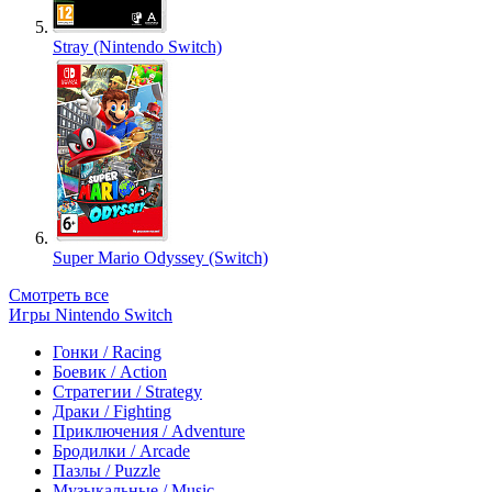
Stray (Nintendo Switch)
Super Mario Odyssey (Switch)
Смотреть все
Игры Nintendo Switch
Гонки / Racing
Боевик / Action
Стратегии / Strategy
Драки / Fighting
Приключения / Adventure
Бродилки / Arcade
Пазлы / Puzzle
Музыкальные / Music