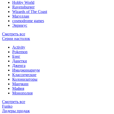
Hobby World
Ravensburger
Wizards of The Coast
Магеллан
сosmodrome games
Эврикус
Смотреть все
Серии настолок
Activity
Pokemon
Бэнг
Данетки
Дженга
Имаджинариум
Классические
Колонизаторы
Манчкин
Мафия
Монополия
Смотреть все
Funko
Лидеры продаж