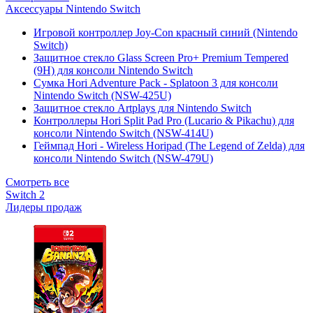
Аксессуары Nintendo Switch
Игровой контроллер Joy-Con красный синий (Nintendo
Switch)
Защитное стекло Glass Screen Pro+ Premium Tempered
(9H) для консоли Nintendo Switch
Сумка Hori Adventure Pack - Splatoon 3 для консоли
Nintendo Switch (NSW-425U)
Защитное стекло Artplays для Nintendo Switch
Контроллеры Hori Split Pad Pro (Lucario & Pikachu) для
консоли Nintendo Switch (NSW-414U)
Геймпад Hori - Wireless Horipad (The Legend of Zelda) для
консоли Nintendo Switch (NSW-479U)
Смотреть все
Switch 2
Лидеры продаж