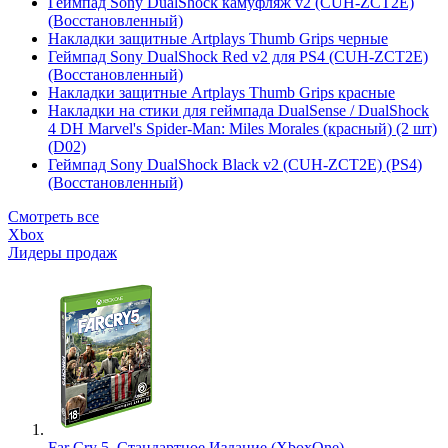
Геймпад Sony DualShock камуфляж v2 (CUH-ZCT2E)
(Восстановленный)
Накладки защитные Artplays Thumb Grips черные
Геймпад Sony DualShock Red v2 для PS4 (CUH-ZCT2E)
(Восстановленный)
Накладки защитные Artplays Thumb Grips красные
Накладки на стики для геймпада DualSense / DualShock
4 DH Marvel's Spider-Man: Miles Morales (красный) (2 шт)
(D02)
Геймпад Sony DualShock Black v2 (CUH-ZCT2E) (PS4)
(Восстановленный)
Смотреть все
Xbox
Лидеры продаж
Far Cry 5. Стандартное Издание (XboxOne)