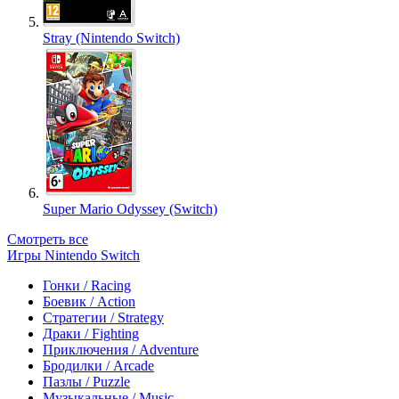
Stray (Nintendo Switch)
Super Mario Odyssey (Switch)
Смотреть все
Игры Nintendo Switch
Гонки / Racing
Боевик / Action
Стратегии / Strategy
Драки / Fighting
Приключения / Adventure
Бродилки / Arcade
Пазлы / Puzzle
Музыкальные / Music