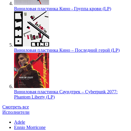
Виниловая пластинка Кино - Группа крови (LP)
Виниловая пластинка Кино – Последний герой (LP)
Виниловая пластинка Саундтрек – Cyberpunk 2077:
Phantom Liberty (LP)
Смотреть все
Исполнители
Adele
Ennio Morricone