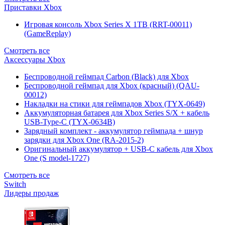
Приставки Xbox
Игровая консоль Xbox Series X 1TB (RRT-00011)
(GameReplay)
Смотреть все
Аксессуары Xbox
Беспроводной геймпад Carbon (Black) для Xbox
Беспроводной геймпад для Xbox (красный) (QAU-
00012)
Накладки на стики для геймпадов Xbox (TYX-0649)
Аккумуляторная батарея для Xbox Series S/X + кабель
USB-Type-C (TYX-0634B)
Зарядный комплект - аккумулятор геймпада + шнур
зарядки для Xbox One (RA-2015-2)
Оригинальный аккумулятор + USB-C кабель для Xbox
One (S model-1727)
Смотреть все
Switch
Лидеры продаж