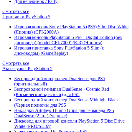
Для вечеринок / Party
Смотреть все
Приставки PlayStation 5
Игровая консоль Sony PlayStation 5 (PS5) Slim Disc White
(Япония) (CFI-2000A)
Игровая консоль PlayStation 5 Pro - Digital Edition (без
дисковода) (model CFI-7000) (R-3) (Япония)
Игровая приставка Sony PlayStation 5 Slim (с
дисководом) (GameReplay)
Смотреть все
Аксессуары PlayStation 5
Беспроводной контроллер DualSense для PS5
(оригинальный)
Беспроводной геймпад DualSense - Cosmic Red
(Космический красный) для PS5
Беспроводной контроллер DualSense Midnight Black
(Черная полночь) для PS5
Накладки Artplays Thumb Grips для геймпада PS5
DualSense (2 шт.) (черные)
Дисковод для игровой консоли PlayStation 5 Disc Drive
White (PRO/SLIM)
Зарядная станция DualSense для PS5