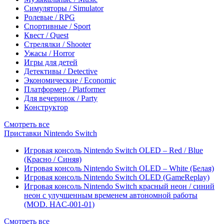
Симуляторы / Simulator
Ролевые / RPG
Спортивные / Sport
Квест / Quest
Стрелялки / Shooter
Ужасы / Horror
Игры для детей
Детективы / Detective
Экономические / Economic
Платформер / Platformer
Для вечеринок / Party
Конструктор
Смотреть все
Приставки Nintendo Switch
Игровая консоль Nintendo Switch OLED – Red / Blue
(Красно / Синяя)
Игровая консоль Nintendo Switch OLED – White (Белая)
Игровая консоль Nintendo Switch OLED (GameReplay)
Игровая консоль Nintendo Switch красный неон / синий
неон с улучшенным временем автономной работы
(MOD. HAC-001-01)
Смотреть все