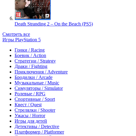
Death Stranding 2 – On the Beach (PS5)
Смотреть все
Игры PlayStation 5
Гонки / Racing
Боевик / Action
Стратегии / Strategy
Драки / Fighting
Приключения / Adventure
Бродилки / Arcade
Музыкальные / Music
Симуляторы / Simulator
Ролевые / RPG
Спортивные / Sport
Квест / Quest
Стрелялки / Shooter
Ужасы / Horror
Игры для детей
Детективы / Detective
Платформер / Platformer