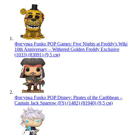
Фигурка Funko POP Games: Five Nights at Freddy's Wiki
10th Anniversary – Withered Golden Freddy Exclusive
(1033) (83091) (9,5 см)
Фигурка Funko POP Disney: Pirates of the Caribbean –
Captain Jack Sparrow (FS) (1482) (81940) (9,5 см)