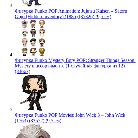
Фигурка Funko POP Animation: Jujutsu Kaisen – Satoru
Gojo (Hidden Inventory) (1885) (85326) (9,5 см)
Фигурка Funko Mystery Bitty POP: Stranger Things Season:
Mystery в ассортименте (1 случайная фигурка из 12)
(83667)
Фигурка Funko POP Movies: John Wick 3 – John Wick
(1763) (83572) (9,5 см)