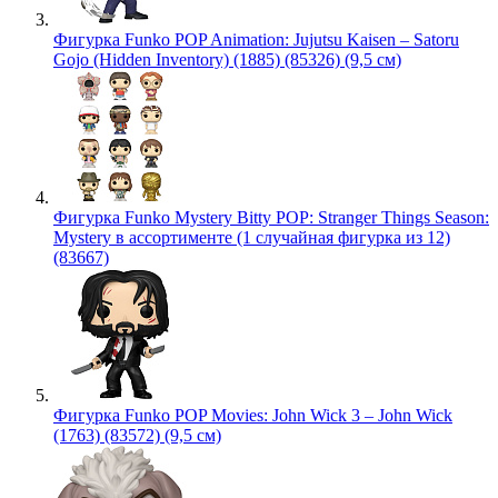
Фигурка Funko POP Animation: Jujutsu Kaisen – Satoru
Gojo (Hidden Inventory) (1885) (85326) (9,5 см)
Фигурка Funko Mystery Bitty POP: Stranger Things Season:
Mystery в ассортименте (1 случайная фигурка из 12)
(83667)
Фигурка Funko POP Movies: John Wick 3 – John Wick
(1763) (83572) (9,5 см)