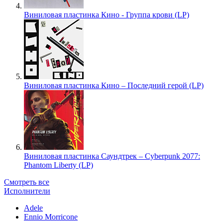
Виниловая пластинка Кино - Группа крови (LP)
Виниловая пластинка Кино – Последний герой (LP)
Виниловая пластинка Саундтрек – Cyberpunk 2077:
Phantom Liberty (LP)
Смотреть все
Исполнители
Adele
Ennio Morricone