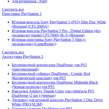
Для вечеринок / Party
Смотреть все
Приставки PlayStation 5
Игровая консоль Sony PlayStation 5 (PS5) Slim Disc White
(Япония) (CFI-2000A)
Игровая консоль PlayStation 5 Pro - Digital Edition (без
дисковода) (model CFI-7000) (R-3) (Япония)
Игровая приставка Sony PlayStation 5 Slim (с
дисководом) (GameReplay)
Смотреть все
Аксессуары PlayStation 5
Беспроводной контроллер DualSense для PS5
(оригинальный)
Беспроводной геймпад DualSense - Cosmic Red
(Космический красный) для PS5
Беспроводной контроллер DualSense Midnight Black
(Черная полночь) для PS5
Накладки Artplays Thumb Grips для геймпада PS5
DualSense (2 шт.) (черные)
Дисковод для игровой консоли PlayStation 5 Disc Drive
White (PRO/SLIM)
Зарядная станция DualSense для PS5