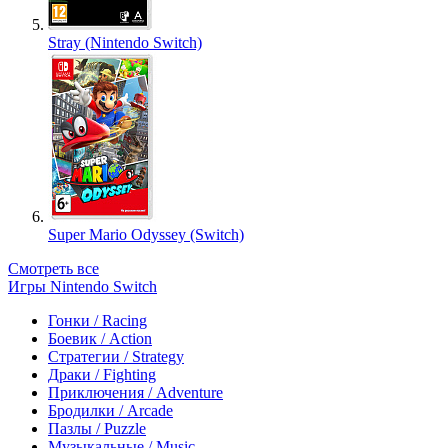
Stray (Nintendo Switch)
Super Mario Odyssey (Switch)
Смотреть все
Игры Nintendo Switch
Гонки / Racing
Боевик / Action
Стратегии / Strategy
Драки / Fighting
Приключения / Adventure
Бродилки / Arcade
Пазлы / Puzzle
Музыкальные / Music