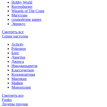
Hobby World
Ravensburger
Wizards of The Coast
Магеллан
сosmodrome games
Эврикус
Смотреть все
Серии настолок
Activity
Pokemon
Бэнг
Данетки
Дженга
Имаджинариум
Классические
Колонизаторы
Манчкин
Мафия
Монополия
Смотреть все
Funko
Лидеры продаж