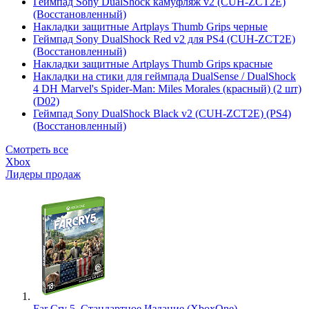
Геймпад Sony DualShock камуфляж v2 (CUH-ZCT2E)
(Восстановленный)
Накладки защитные Artplays Thumb Grips черные
Геймпад Sony DualShock Red v2 для PS4 (CUH-ZCT2E)
(Восстановленный)
Накладки защитные Artplays Thumb Grips красные
Накладки на стики для геймпада DualSense / DualShock
4 DH Marvel's Spider-Man: Miles Morales (красный) (2 шт)
(D02)
Геймпад Sony DualShock Black v2 (CUH-ZCT2E) (PS4)
(Восстановленный)
Смотреть все
Xbox
Лидеры продаж
Far Cry 5. Стандартное Издание (XboxOne)