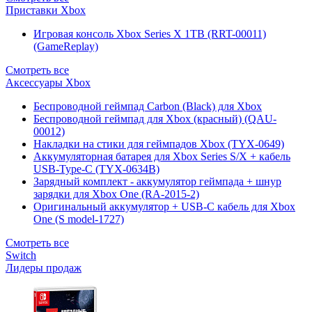
Приставки Xbox
Игровая консоль Xbox Series X 1TB (RRT-00011)
(GameReplay)
Смотреть все
Аксессуары Xbox
Беспроводной геймпад Carbon (Black) для Xbox
Беспроводной геймпад для Xbox (красный) (QAU-
00012)
Накладки на стики для геймпадов Xbox (TYX-0649)
Аккумуляторная батарея для Xbox Series S/X + кабель
USB-Type-C (TYX-0634B)
Зарядный комплект - аккумулятор геймпада + шнур
зарядки для Xbox One (RA-2015-2)
Оригинальный аккумулятор + USB-C кабель для Xbox
One (S model-1727)
Смотреть все
Switch
Лидеры продаж