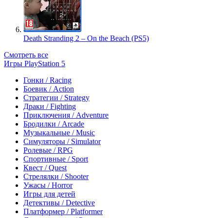
Death Stranding 2 – On the Beach (PS5)
Смотреть все
Игры PlayStation 5
Гонки / Racing
Боевик / Action
Стратегии / Strategy
Драки / Fighting
Приключения / Adventure
Бродилки / Arcade
Музыкальные / Music
Симуляторы / Simulator
Ролевые / RPG
Спортивные / Sport
Квест / Quest
Стрелялки / Shooter
Ужасы / Horror
Игры для детей
Детективы / Detective
Платформер / Platformer