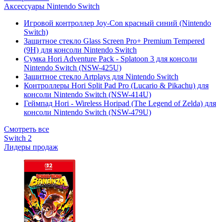
Аксессуары Nintendo Switch
Игровой контроллер Joy-Con красный синий (Nintendo
Switch)
Защитное стекло Glass Screen Pro+ Premium Tempered
(9H) для консоли Nintendo Switch
Сумка Hori Adventure Pack - Splatoon 3 для консоли
Nintendo Switch (NSW-425U)
Защитное стекло Artplays для Nintendo Switch
Контроллеры Hori Split Pad Pro (Lucario & Pikachu) для
консоли Nintendo Switch (NSW-414U)
Геймпад Hori - Wireless Horipad (The Legend of Zelda) для
консоли Nintendo Switch (NSW-479U)
Смотреть все
Switch 2
Лидеры продаж