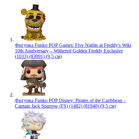
Фигурка Funko POP Games: Five Nights at Freddy's Wiki
10th Anniversary – Withered Golden Freddy Exclusive
(1033) (83091) (9,5 см)
Фигурка Funko POP Disney: Pirates of the Caribbean –
Captain Jack Sparrow (FS) (1482) (81940) (9,5 см)