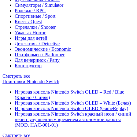
Симуляторы / Simulator
Ролевые / RPG
Спортивные / Sport
Квест / Quest
Стрелялки / Shooter
Ужасы / Horror
Игры для детей
Детективы / Detective
Экономические / Economic
Платформер / Platformer
Для вечеринок / Party
Конструктор
Смотреть все
Приставки Nintendo Switch
Игровая консоль Nintendo Switch OLED – Red / Blue
(Красно / Синяя)
Игровая консоль Nintendo Switch OLED – White (Белая)
Игровая консоль Nintendo Switch OLED (GameReplay)
Игровая консоль Nintendo Switch красный неон / синий
неон с улучшенным временем автономной работы
(MOD. HAC-001-01)
Смотреть все