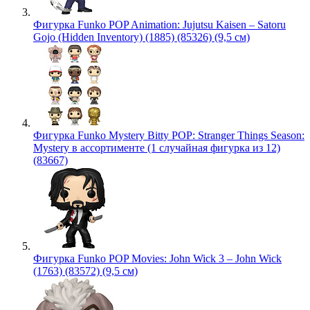
Фигурка Funko POP Animation: Jujutsu Kaisen – Satoru
Gojo (Hidden Inventory) (1885) (85326) (9,5 см)
Фигурка Funko Mystery Bitty POP: Stranger Things Season:
Mystery в ассортименте (1 случайная фигурка из 12)
(83667)
Фигурка Funko POP Movies: John Wick 3 – John Wick
(1763) (83572) (9,5 см)