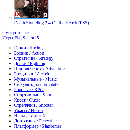
Death Stranding 2 – On the Beach (PS5)
Смотреть все
Игры PlayStation 5
Гонки / Racing
Боевик / Action
Стратегии / Strategy
Драки / Fighting
Приключения / Adventure
Бродилки / Arcade
Музыкальные / Music
Симуляторы / Simulator
Ролевые / RPG
Спортивные / Sport
Квест / Quest
Стрелялки / Shooter
Ужасы / Horror
Игры для детей
Детективы / Detective
Платформер / Platformer