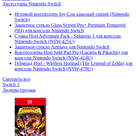
Аксессуары Nintendo Switch
Игровой контроллер Joy-Con красный синий (Nintendo
Switch)
Защитное стекло Glass Screen Pro+ Premium Tempered
(9H) для консоли Nintendo Switch
Сумка Hori Adventure Pack - Splatoon 3 для консоли
Nintendo Switch (NSW-425U)
Защитное стекло Artplays для Nintendo Switch
Контроллеры Hori Split Pad Pro (Lucario & Pikachu) для
консоли Nintendo Switch (NSW-414U)
Геймпад Hori - Wireless Horipad (The Legend of Zelda) для
консоли Nintendo Switch (NSW-479U)
Смотреть все
Switch 2
Лидеры продаж