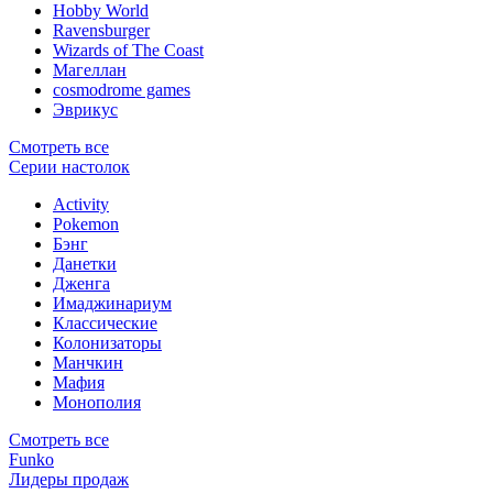
Hobby World
Ravensburger
Wizards of The Coast
Магеллан
сosmodrome games
Эврикус
Смотреть все
Серии настолок
Activity
Pokemon
Бэнг
Данетки
Дженга
Имаджинариум
Классические
Колонизаторы
Манчкин
Мафия
Монополия
Смотреть все
Funko
Лидеры продаж