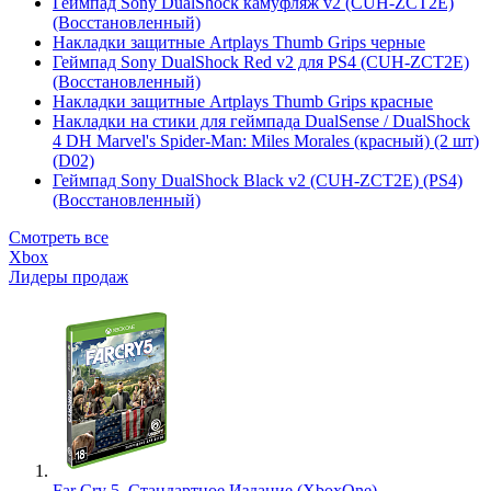
Геймпад Sony DualShock камуфляж v2 (CUH-ZCT2E)
(Восстановленный)
Накладки защитные Artplays Thumb Grips черные
Геймпад Sony DualShock Red v2 для PS4 (CUH-ZCT2E)
(Восстановленный)
Накладки защитные Artplays Thumb Grips красные
Накладки на стики для геймпада DualSense / DualShock
4 DH Marvel's Spider-Man: Miles Morales (красный) (2 шт)
(D02)
Геймпад Sony DualShock Black v2 (CUH-ZCT2E) (PS4)
(Восстановленный)
Смотреть все
Xbox
Лидеры продаж
Far Cry 5. Стандартное Издание (XboxOne)