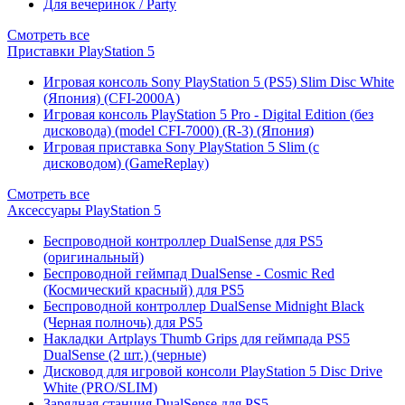
Для вечеринок / Party
Смотреть все
Приставки PlayStation 5
Игровая консоль Sony PlayStation 5 (PS5) Slim Disc White
(Япония) (CFI-2000A)
Игровая консоль PlayStation 5 Pro - Digital Edition (без
дисковода) (model CFI-7000) (R-3) (Япония)
Игровая приставка Sony PlayStation 5 Slim (с
дисководом) (GameReplay)
Смотреть все
Аксессуары PlayStation 5
Беспроводной контроллер DualSense для PS5
(оригинальный)
Беспроводной геймпад DualSense - Cosmic Red
(Космический красный) для PS5
Беспроводной контроллер DualSense Midnight Black
(Черная полночь) для PS5
Накладки Artplays Thumb Grips для геймпада PS5
DualSense (2 шт.) (черные)
Дисковод для игровой консоли PlayStation 5 Disc Drive
White (PRO/SLIM)
Зарядная станция DualSense для PS5