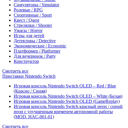
Симуляторы / Simulator
Ролевые / RPG
Спортивные / Sport
Квест / Quest
Стрелялки / Shooter
Ужасы / Horror
Игры для детей
Детективы / Detective
Экономические / Economic
Платформер / Platformer
Для вечеринок / Party
Конструктор
Смотреть все
Приставки Nintendo Switch
Игровая консоль Nintendo Switch OLED – Red / Blue
(Красно / Синяя)
Игровая консоль Nintendo Switch OLED – White (Белая)
Игровая консоль Nintendo Switch OLED (GameReplay)
Игровая консоль Nintendo Switch красный неон / синий
неон с улучшенным временем автономной работы
(MOD. HAC-001-01)
Смотреть все