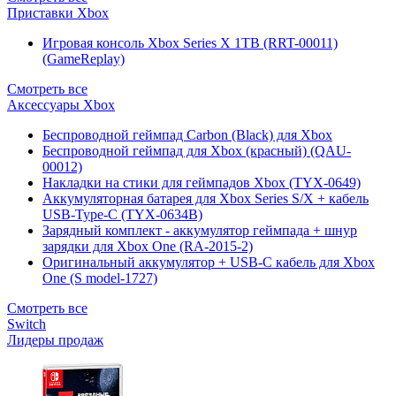
Приставки Xbox
Игровая консоль Xbox Series X 1TB (RRT-00011)
(GameReplay)
Смотреть все
Аксессуары Xbox
Беспроводной геймпад Carbon (Black) для Xbox
Беспроводной геймпад для Xbox (красный) (QAU-
00012)
Накладки на стики для геймпадов Xbox (TYX-0649)
Аккумуляторная батарея для Xbox Series S/X + кабель
USB-Type-C (TYX-0634B)
Зарядный комплект - аккумулятор геймпада + шнур
зарядки для Xbox One (RA-2015-2)
Оригинальный аккумулятор + USB-C кабель для Xbox
One (S model-1727)
Смотреть все
Switch
Лидеры продаж