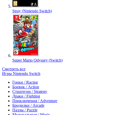
Stray (Nintendo Switch)
Super Mario Odyssey (Switch)
Смотреть все
Игры Nintendo Switch
Гонки / Racing
Боевик / Action
Стратегии / Strategy
Драки / Fighting
Приключения / Adventure
Бродилки / Arcade
Пазлы / Puzzle
Музыкальные / Music