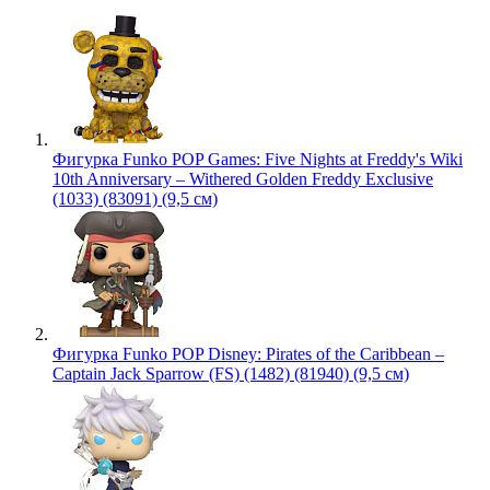
Фигурка Funko POP Games: Five Nights at Freddy's Wiki
10th Anniversary – Withered Golden Freddy Exclusive
(1033) (83091) (9,5 см)
Фигурка Funko POP Disney: Pirates of the Caribbean –
Captain Jack Sparrow (FS) (1482) (81940) (9,5 см)