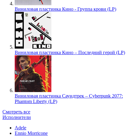
Виниловая пластинка Кино - Группа крови (LP)
Виниловая пластинка Кино – Последний герой (LP)
Виниловая пластинка Саундтрек – Cyberpunk 2077:
Phantom Liberty (LP)
Смотреть все
Исполнители
Adele
Ennio Morricone