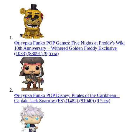
Фигурка Funko POP Games: Five Nights at Freddy's Wiki
10th Anniversary – Withered Golden Freddy Exclusive
(1033) (83091) (9,5 см)
Фигурка Funko POP Disney: Pirates of the Caribbean –
Captain Jack Sparrow (FS) (1482) (81940) (9,5 см)