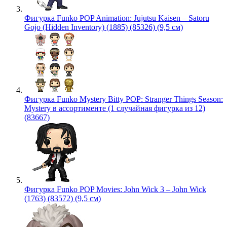
Фигурка Funko POP Animation: Jujutsu Kaisen – Satoru
Gojo (Hidden Inventory) (1885) (85326) (9,5 см)
Фигурка Funko Mystery Bitty POP: Stranger Things Season:
Mystery в ассортименте (1 случайная фигурка из 12)
(83667)
Фигурка Funko POP Movies: John Wick 3 – John Wick
(1763) (83572) (9,5 см)