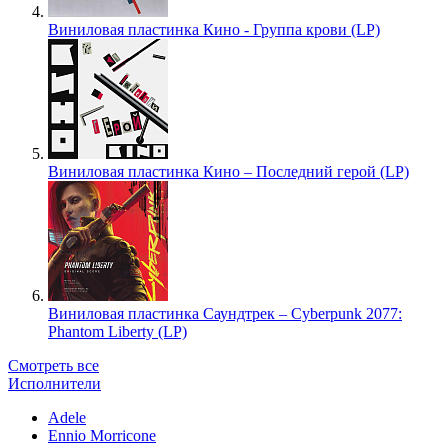
Виниловая пластинка Кино - Группа крови (LP)
Виниловая пластинка Кино – Последний герой (LP)
Виниловая пластинка Саундтрек – Cyberpunk 2077:
Phantom Liberty (LP)
Смотреть все
Исполнители
Adele
Ennio Morricone