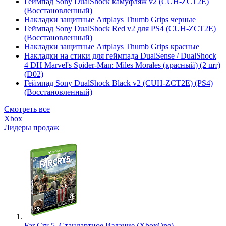
Геймпад Sony DualShock камуфляж v2 (CUH-ZCT2E)
(Восстановленный)
Накладки защитные Artplays Thumb Grips черные
Геймпад Sony DualShock Red v2 для PS4 (CUH-ZCT2E)
(Восстановленный)
Накладки защитные Artplays Thumb Grips красные
Накладки на стики для геймпада DualSense / DualShock
4 DH Marvel's Spider-Man: Miles Morales (красный) (2 шт)
(D02)
Геймпад Sony DualShock Black v2 (CUH-ZCT2E) (PS4)
(Восстановленный)
Смотреть все
Xbox
Лидеры продаж
Far Cry 5. Стандартное Издание (XboxOne)