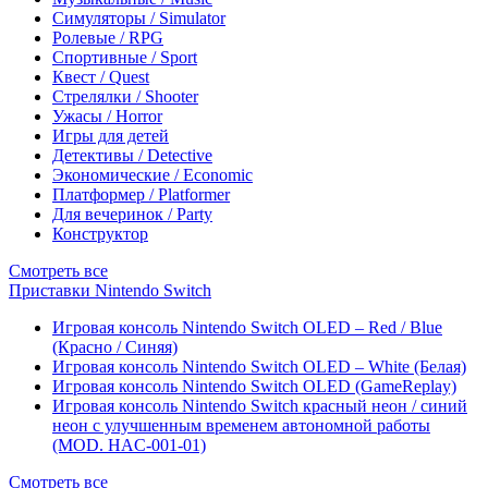
Симуляторы / Simulator
Ролевые / RPG
Спортивные / Sport
Квест / Quest
Стрелялки / Shooter
Ужасы / Horror
Игры для детей
Детективы / Detective
Экономические / Economic
Платформер / Platformer
Для вечеринок / Party
Конструктор
Смотреть все
Приставки Nintendo Switch
Игровая консоль Nintendo Switch OLED – Red / Blue
(Красно / Синяя)
Игровая консоль Nintendo Switch OLED – White (Белая)
Игровая консоль Nintendo Switch OLED (GameReplay)
Игровая консоль Nintendo Switch красный неон / синий
неон с улучшенным временем автономной работы
(MOD. HAC-001-01)
Смотреть все