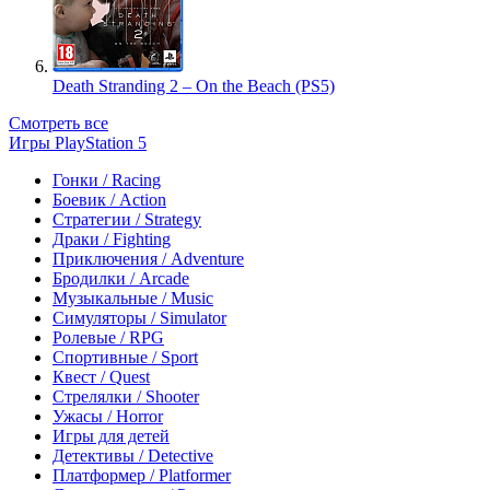
Death Stranding 2 – On the Beach (PS5)
Смотреть все
Игры PlayStation 5
Гонки / Racing
Боевик / Action
Стратегии / Strategy
Драки / Fighting
Приключения / Adventure
Бродилки / Arcade
Музыкальные / Music
Симуляторы / Simulator
Ролевые / RPG
Спортивные / Sport
Квест / Quest
Стрелялки / Shooter
Ужасы / Horror
Игры для детей
Детективы / Detective
Платформер / Platformer