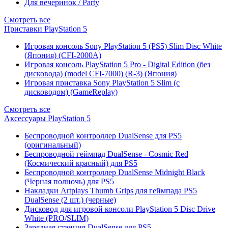
Для вечеринок / Party
Смотреть все
Приставки PlayStation 5
Игровая консоль Sony PlayStation 5 (PS5) Slim Disc White
(Япония) (CFI-2000A)
Игровая консоль PlayStation 5 Pro - Digital Edition (без
дисковода) (model CFI-7000) (R-3) (Япония)
Игровая приставка Sony PlayStation 5 Slim (с
дисководом) (GameReplay)
Смотреть все
Аксессуары PlayStation 5
Беспроводной контроллер DualSense для PS5
(оригинальный)
Беспроводной геймпад DualSense - Cosmic Red
(Космический красный) для PS5
Беспроводной контроллер DualSense Midnight Black
(Черная полночь) для PS5
Накладки Artplays Thumb Grips для геймпада PS5
DualSense (2 шт.) (черные)
Дисковод для игровой консоли PlayStation 5 Disc Drive
White (PRO/SLIM)
Зарядная станция DualSense для PS5