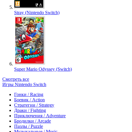
Stray (Nintendo Switch)
Super Mario Odyssey (Switch)
Смотреть все
Игры Nintendo Switch
Гонки / Racing
Боевик / Action
Стратегии / Strategy
Драки / Fighting
Приключения / Adventure
Бродилки / Arcade
Пазлы / Puzzle
Музыкальные / Music