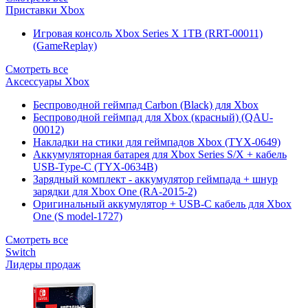
Приставки Xbox
Игровая консоль Xbox Series X 1TB (RRT-00011)
(GameReplay)
Смотреть все
Аксессуары Xbox
Беспроводной геймпад Carbon (Black) для Xbox
Беспроводной геймпад для Xbox (красный) (QAU-
00012)
Накладки на стики для геймпадов Xbox (TYX-0649)
Аккумуляторная батарея для Xbox Series S/X + кабель
USB-Type-C (TYX-0634B)
Зарядный комплект - аккумулятор геймпада + шнур
зарядки для Xbox One (RA-2015-2)
Оригинальный аккумулятор + USB-C кабель для Xbox
One (S model-1727)
Смотреть все
Switch
Лидеры продаж