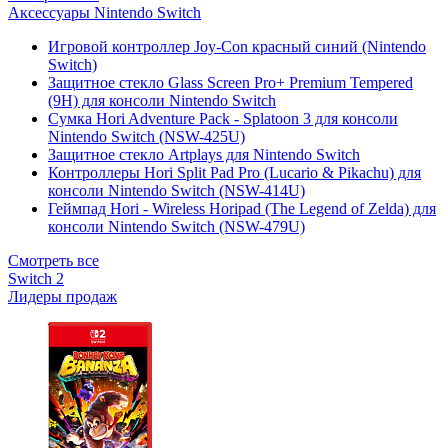
Аксессуары Nintendo Switch
Игровой контроллер Joy-Con красный синий (Nintendo
Switch)
Защитное стекло Glass Screen Pro+ Premium Tempered
(9H) для консоли Nintendo Switch
Сумка Hori Adventure Pack - Splatoon 3 для консоли
Nintendo Switch (NSW-425U)
Защитное стекло Artplays для Nintendo Switch
Контроллеры Hori Split Pad Pro (Lucario & Pikachu) для
консоли Nintendo Switch (NSW-414U)
Геймпад Hori - Wireless Horipad (The Legend of Zelda) для
консоли Nintendo Switch (NSW-479U)
Смотреть все
Switch 2
Лидеры продаж