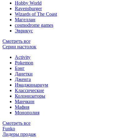
Hobby World
Ravensburger
Wizards of The Coast
Магеллан
сosmodrome games
Эврикус
Смотреть все
Серии настолок
Activity
Pokemon
Бэнг
Данетки
Дженга
Имаджинариум
Классические
Колонизаторы
Манчкин
Мафия
Монополия
Смотреть все
Funko
Лидеры продаж