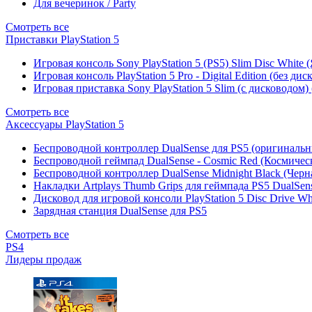
Для вечеринок / Party
Смотреть все
Приставки PlayStation 5
Игровая консоль Sony PlayStation 5 (PS5) Slim Disc White
Игровая консоль PlayStation 5 Pro - Digital Edition (без ди
Игровая приставка Sony PlayStation 5 Slim (с дисководом)
Смотреть все
Аксессуары PlayStation 5
Беспроводной контроллер DualSense для PS5 (оригиналь
Беспроводной геймпад DualSense - Cosmic Red (Космичес
Беспроводной контроллер DualSense Midnight Black (Черн
Накладки Artplays Thumb Grips для геймпада PS5 DualSens
Дисковод для игровой консоли PlayStation 5 Disc Drive W
Зарядная станция DualSense для PS5
Смотреть все
PS4
Лидеры продаж