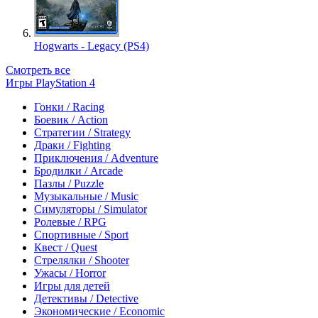
Hogwarts - Legacy (PS4)
Смотреть все
Игры PlayStation 4
Гонки / Racing
Боевик / Action
Стратегии / Strategy
Драки / Fighting
Приключения / Adventure
Бродилки / Arcade
Пазлы / Puzzle
Музыкальные / Music
Симуляторы / Simulator
Ролевые / RPG
Спортивные / Sport
Квест / Quest
Стрелялки / Shooter
Ужасы / Horror
Игры для детей
Детективы / Detective
Экономические / Economic