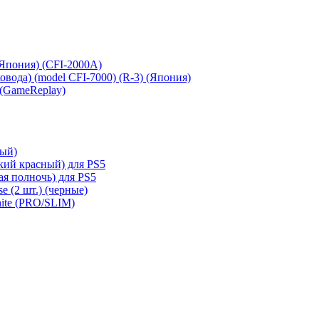
 (Япония) (CFI-2000A)
сковода) (model CFI-7000) (R-3) (Япония)
 (GameReplay)
ный)
кий красный) для PS5
ая полночь) для PS5
e (2 шт.) (черные)
hite (PRO/SLIM)