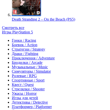
Death Stranding 2 – On the Beach (PS5)
Смотреть все
Игры PlayStation 5
Гонки / Racing
Боевик / Action
Стратегии / Strategy
Драки / Fighting
Приключения / Adventure
Бродилки / Arcade
Музыкальные / Music
Симуляторы / Simulator
Ролевые / RPG
Спортивные / Sport
Квест / Quest
Стрелялки / Shooter
Ужасы / Horror
Игры для детей
Детективы / Detective
Платформер / Platformer