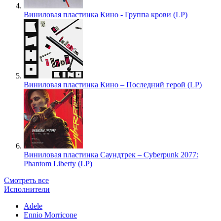
Виниловая пластинка Кино - Группа крови (LP)
Виниловая пластинка Кино – Последний герой (LP)
Виниловая пластинка Саундтрек – Cyberpunk 2077:
Phantom Liberty (LP)
Смотреть все
Исполнители
Adele
Ennio Morricone