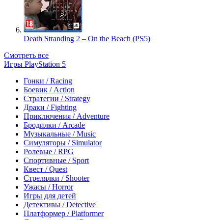
Death Stranding 2 – On the Beach (PS5)
Смотреть все
Игры PlayStation 5
Гонки / Racing
Боевик / Action
Стратегии / Strategy
Драки / Fighting
Приключения / Adventure
Бродилки / Arcade
Музыкальные / Music
Симуляторы / Simulator
Ролевые / RPG
Спортивные / Sport
Квест / Quest
Стрелялки / Shooter
Ужасы / Horror
Игры для детей
Детективы / Detective
Платформер / Platformer