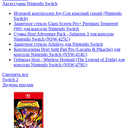
Аксессуары Nintendo Switch
Игровой контроллер Joy-Con красный синий (Nintendo
Switch)
Защитное стекло Glass Screen Pro+ Premium Tempered
(9H) для консоли Nintendo Switch
Сумка Hori Adventure Pack - Splatoon 3 для консоли
Nintendo Switch (NSW-425U)
Защитное стекло Artplays для Nintendo Switch
Контроллеры Hori Split Pad Pro (Lucario & Pikachu) для
консоли Nintendo Switch (NSW-414U)
Геймпад Hori - Wireless Horipad (The Legend of Zelda) для
консоли Nintendo Switch (NSW-479U)
Смотреть все
Switch 2
Лидеры продаж