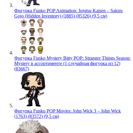
Фигурка Funko POP Animation: Jujutsu Kaisen – Satoru
Gojo (Hidden Inventory) (1885) (85326) (9,5 см)
Фигурка Funko Mystery Bitty POP: Stranger Things Season:
Mystery в ассортименте (1 случайная фигурка из 12)
(83667)
Фигурка Funko POP Movies: John Wick 3 – John Wick
(1763) (83572) (9,5 см)