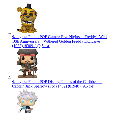
Фигурка Funko POP Games: Five Nights at Freddy's Wiki
10th Anniversary – Withered Golden Freddy Exclusive
(1033) (83091) (9,5 см)
Фигурка Funko POP Disney: Pirates of the Caribbean –
Captain Jack Sparrow (FS) (1482) (81940) (9,5 см)