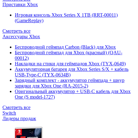
Приставки Xbox
Игровая консоль Xbox Series X 1TB (RRT-00011)
(GameReplay)
Смотреть все
Аксессуары Xbox
Беспроводной геймпад Carbon (Black) для Xbox
Беспроводной геймпад для Xbox (красный) (QAU-
00012)
Накладки на стики для геймпадов Xbox (TYX-0649)
Аккумуляторная батарея для Xbox Series S/X + кабель
USB-Type-C (TYX-0634B)
Зарядный комплект - аккумулятор геймпада + шнур
зарядки для Xbox One (RA-2015-2)
Оригинальный аккумулятор + USB-C кабель для Xbox
One (S model-1727)
Смотреть все
Switch
Лидеры продаж