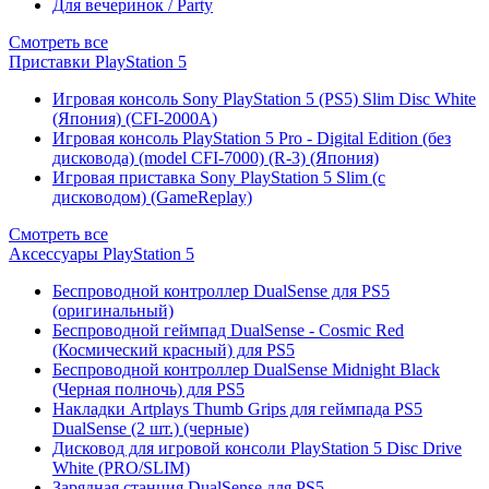
Для вечеринок / Party
Смотреть все
Приставки PlayStation 5
Игровая консоль Sony PlayStation 5 (PS5) Slim Disc White
(Япония) (CFI-2000A)
Игровая консоль PlayStation 5 Pro - Digital Edition (без
дисковода) (model CFI-7000) (R-3) (Япония)
Игровая приставка Sony PlayStation 5 Slim (с
дисководом) (GameReplay)
Смотреть все
Аксессуары PlayStation 5
Беспроводной контроллер DualSense для PS5
(оригинальный)
Беспроводной геймпад DualSense - Cosmic Red
(Космический красный) для PS5
Беспроводной контроллер DualSense Midnight Black
(Черная полночь) для PS5
Накладки Artplays Thumb Grips для геймпада PS5
DualSense (2 шт.) (черные)
Дисковод для игровой консоли PlayStation 5 Disc Drive
White (PRO/SLIM)
Зарядная станция DualSense для PS5