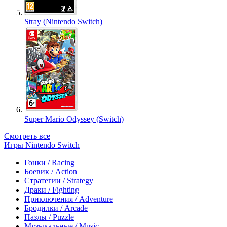
Stray (Nintendo Switch)
Super Mario Odyssey (Switch)
Смотреть все
Игры Nintendo Switch
Гонки / Racing
Боевик / Action
Стратегии / Strategy
Драки / Fighting
Приключения / Adventure
Бродилки / Arcade
Пазлы / Puzzle
Музыкальные / Music