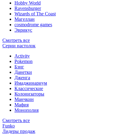
Hobby World
Ravensburger
Wizards of The Coast
Магеллан
сosmodrome games
Эврикус
Смотреть все
Серии настолок
Activity
Pokemon
Бэнг
Данетки
Дженга
Имаджинариум
Классические
Колонизаторы
Манчкин
Мафия
Монополия
Смотреть все
Funko
Лидеры продаж