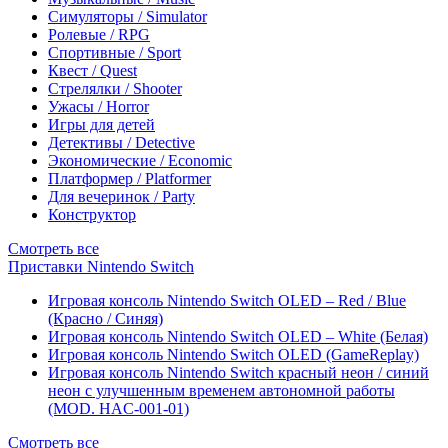
Симуляторы / Simulator
Ролевые / RPG
Спортивные / Sport
Квест / Quest
Стрелялки / Shooter
Ужасы / Horror
Игры для детей
Детективы / Detective
Экономические / Economic
Платформер / Platformer
Для вечеринок / Party
Конструктор
Смотреть все
Приставки Nintendo Switch
Игровая консоль Nintendo Switch OLED – Red / Blue
(Красно / Синяя)
Игровая консоль Nintendo Switch OLED – White (Белая)
Игровая консоль Nintendo Switch OLED (GameReplay)
Игровая консоль Nintendo Switch красный неон / синий
неон с улучшенным временем автономной работы
(MOD. HAC-001-01)
Смотреть все