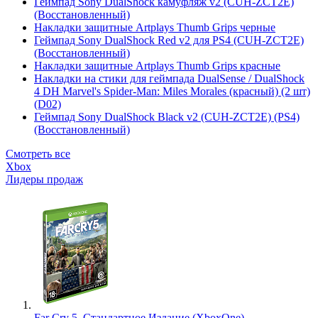
Геймпад Sony DualShock камуфляж v2 (CUH-ZCT2E)
(Восстановленный)
Накладки защитные Artplays Thumb Grips черные
Геймпад Sony DualShock Red v2 для PS4 (CUH-ZCT2E)
(Восстановленный)
Накладки защитные Artplays Thumb Grips красные
Накладки на стики для геймпада DualSense / DualShock
4 DH Marvel's Spider-Man: Miles Morales (красный) (2 шт)
(D02)
Геймпад Sony DualShock Black v2 (CUH-ZCT2E) (PS4)
(Восстановленный)
Смотреть все
Xbox
Лидеры продаж
Far Cry 5. Стандартное Издание (XboxOne)