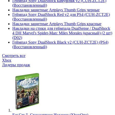
Геймпад Sony DualShock камуфляж v2 (CUH-ZCT2E)
(Восстановленный)
Накладки защитные Artplays Thumb Grips черные
Геймпад Sony DualShock Red v2 для PS4 (CUH-ZCT2E)
(Восстановленный)
Накладки защитные Artplays Thumb Grips красные
Накладки на стики для геймпада DualSense / DualShock
4 DH Marvel's Spider-Man: Miles Morales (красный) (2 шт)
(D02)
Геймпад Sony DualShock Black v2 (CUH-ZCT2E) (PS4)
(Восстановленный)
Смотреть все
Xbox
Лидеры продаж
Far Cry 5. Стандартное Издание (XboxOne)