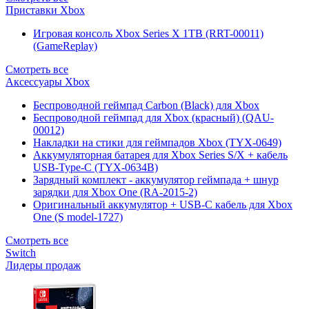
Приставки Xbox
Игровая консоль Xbox Series X 1TB (RRT-00011)
(GameReplay)
Смотреть все
Аксессуары Xbox
Беспроводной геймпад Carbon (Black) для Xbox
Беспроводной геймпад для Xbox (красный) (QAU-
00012)
Накладки на стики для геймпадов Xbox (TYX-0649)
Аккумуляторная батарея для Xbox Series S/X + кабель
USB-Type-C (TYX-0634B)
Зарядный комплект - аккумулятор геймпада + шнур
зарядки для Xbox One (RA-2015-2)
Оригинальный аккумулятор + USB-C кабель для Xbox
One (S model-1727)
Смотреть все
Switch
Лидеры продаж