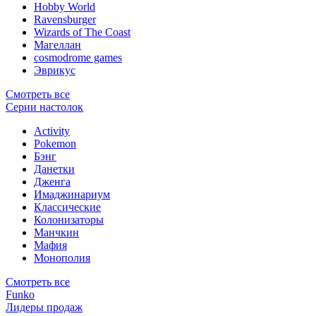
Hobby World
Ravensburger
Wizards of The Coast
Магеллан
сosmodrome games
Эврикус
Смотреть все
Серии настолок
Activity
Pokemon
Бэнг
Данетки
Дженга
Имаджинариум
Классические
Колонизаторы
Манчкин
Мафия
Монополия
Смотреть все
Funko
Лидеры продаж