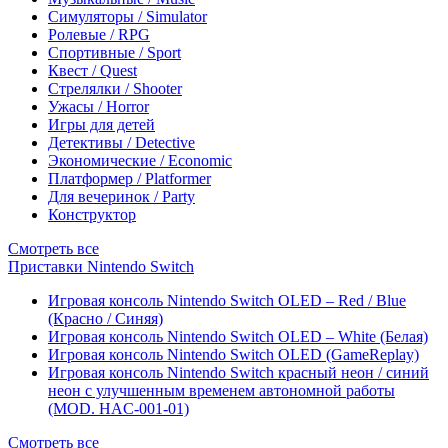
Симуляторы / Simulator
Ролевые / RPG
Спортивные / Sport
Квест / Quest
Стрелялки / Shooter
Ужасы / Horror
Игры для детей
Детективы / Detective
Экономические / Economic
Платформер / Platformer
Для вечеринок / Party
Конструктор
Смотреть все
Приставки Nintendo Switch
Игровая консоль Nintendo Switch OLED – Red / Blue
(Красно / Синяя)
Игровая консоль Nintendo Switch OLED – White (Белая)
Игровая консоль Nintendo Switch OLED (GameReplay)
Игровая консоль Nintendo Switch красный неон / синий
неон с улучшенным временем автономной работы
(MOD. HAC-001-01)
Смотреть все