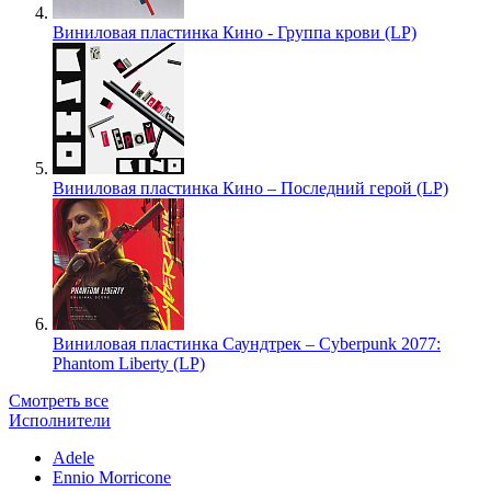
Виниловая пластинка Кино - Группа крови (LP)
Виниловая пластинка Кино – Последний герой (LP)
Виниловая пластинка Саундтрек – Cyberpunk 2077:
Phantom Liberty (LP)
Смотреть все
Исполнители
Adele
Ennio Morricone