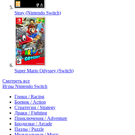
Stray (Nintendo Switch)
Super Mario Odyssey (Switch)
Смотреть все
Игры Nintendo Switch
Гонки / Racing
Боевик / Action
Стратегии / Strategy
Драки / Fighting
Приключения / Adventure
Бродилки / Arcade
Пазлы / Puzzle
Музыкальные / Music