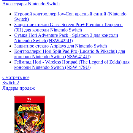
Аксессуары Nintendo Switch
Игровой контроллер Joy-Con красный синий (Nintendo
Switch)
Защитное стекло Glass Screen Pro+ Premium Tempered
(9H) для консоли Nintendo Switch
Сумка Hori Adventure Pack - Splatoon 3 для консоли
Nintendo Switch (NSW-425U)
Защитное стекло Artplays для Nintendo Switch
Контроллеры Hori Split Pad Pro (Lucario & Pikachu) для
консоли Nintendo Switch (NSW-414U)
Геймпад Hori - Wireless Horipad (The Legend of Zelda) для
консоли Nintendo Switch (NSW-479U)
Смотреть все
Switch 2
Лидеры продаж