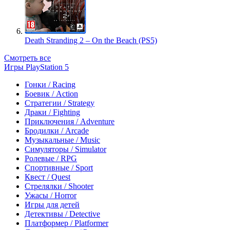
Death Stranding 2 – On the Beach (PS5)
Смотреть все
Игры PlayStation 5
Гонки / Racing
Боевик / Action
Стратегии / Strategy
Драки / Fighting
Приключения / Adventure
Бродилки / Arcade
Музыкальные / Music
Симуляторы / Simulator
Ролевые / RPG
Спортивные / Sport
Квест / Quest
Стрелялки / Shooter
Ужасы / Horror
Игры для детей
Детективы / Detective
Платформер / Platformer