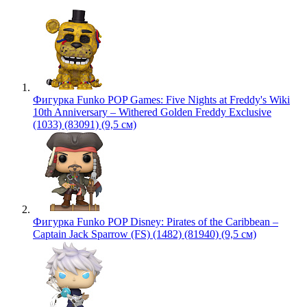
Фигурка Funko POP Games: Five Nights at Freddy's Wiki
10th Anniversary – Withered Golden Freddy Exclusive
(1033) (83091) (9,5 см)
Фигурка Funko POP Disney: Pirates of the Caribbean –
Captain Jack Sparrow (FS) (1482) (81940) (9,5 см)