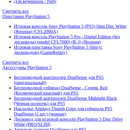
Для вечеринок / Party
Смотреть все
Приставки PlayStation 5
Игровая консоль Sony PlayStation 5 (PS5) Slim Disc White
(Япония) (CFI-2000A)
Игровая консоль PlayStation 5 Pro - Digital Edition (без
дисковода) (model CFI-7000) (R-3) (Япония)
Игровая приставка Sony PlayStation 5 Slim (с
дисководом) (GameReplay)
Смотреть все
Аксессуары PlayStation 5
Беспроводной контроллер DualSense для PS5
(оригинальный)
Беспроводной геймпад DualSense - Cosmic Red
(Космический красный) для PS5
Беспроводной контроллер DualSense Midnight Black
(Черная полночь) для PS5
Накладки Artplays Thumb Grips для геймпада PS5
DualSense (2 шт.) (черные)
Дисковод для игровой консоли PlayStation 5 Disc Drive
White (PRO/SLIM)
Зарядная станция DualSense для PS5