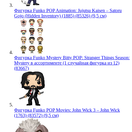
Фигурка Funko POP Animation: Jujutsu Kaisen – Satoru
Gojo (Hidden Inventory) (1885) (85326) (9,5 см)
Фигурка Funko Mystery Bitty POP: Stranger Things Season:
Mystery в ассортименте (1 случайная фигурка из 12)
(83667)
Фигурка Funko POP Movies: John Wick 3 – John Wick
(1763) (83572) (9,5 см)