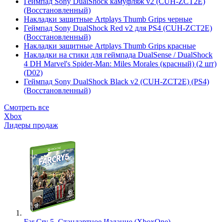
Геймпад Sony DualShock камуфляж v2 (CUH-ZCT2E)
(Восстановленный)
Накладки защитные Artplays Thumb Grips черные
Геймпад Sony DualShock Red v2 для PS4 (CUH-ZCT2E)
(Восстановленный)
Накладки защитные Artplays Thumb Grips красные
Накладки на стики для геймпада DualSense / DualShock
4 DH Marvel's Spider-Man: Miles Morales (красный) (2 шт)
(D02)
Геймпад Sony DualShock Black v2 (CUH-ZCT2E) (PS4)
(Восстановленный)
Смотреть все
Xbox
Лидеры продаж
Far Cry 5. Стандартное Издание (XboxOne)