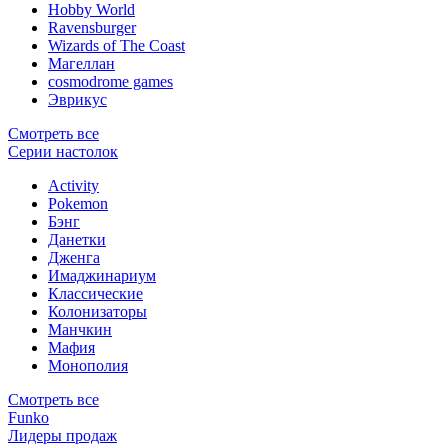
Hobby World
Ravensburger
Wizards of The Coast
Магеллан
сosmodrome games
Эврикус
Смотреть все
Серии настолок
Activity
Pokemon
Бэнг
Данетки
Дженга
Имаджинариум
Классические
Колонизаторы
Манчкин
Мафия
Монополия
Смотреть все
Funko
Лидеры продаж