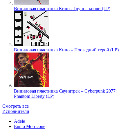
Виниловая пластинка Кино - Группа крови (LP)
Виниловая пластинка Кино – Последний герой (LP)
Виниловая пластинка Саундтрек – Cyberpunk 2077:
Phantom Liberty (LP)
Смотреть все
Исполнители
Adele
Ennio Morricone