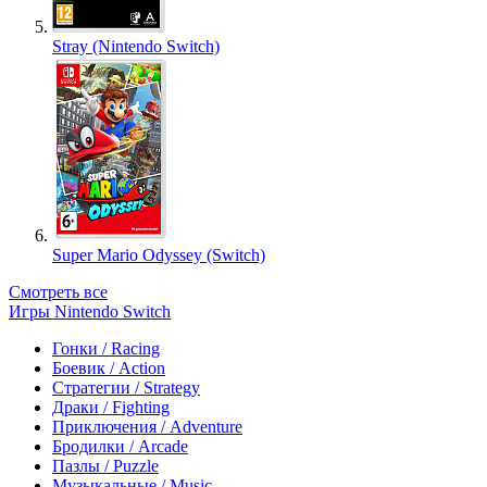
Stray (Nintendo Switch)
Super Mario Odyssey (Switch)
Смотреть все
Игры Nintendo Switch
Гонки / Racing
Боевик / Action
Стратегии / Strategy
Драки / Fighting
Приключения / Adventure
Бродилки / Arcade
Пазлы / Puzzle
Музыкальные / Music