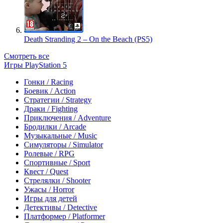
Death Stranding 2 – On the Beach (PS5)
Смотреть все
Игры PlayStation 5
Гонки / Racing
Боевик / Action
Стратегии / Strategy
Драки / Fighting
Приключения / Adventure
Бродилки / Arcade
Музыкальные / Music
Симуляторы / Simulator
Ролевые / RPG
Спортивные / Sport
Квест / Quest
Стрелялки / Shooter
Ужасы / Horror
Игры для детей
Детективы / Detective
Платформер / Platformer