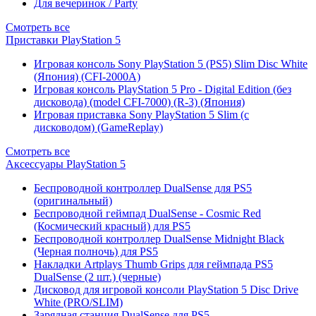
Для вечеринок / Party
Смотреть все
Приставки PlayStation 5
Игровая консоль Sony PlayStation 5 (PS5) Slim Disc White
(Япония) (CFI-2000A)
Игровая консоль PlayStation 5 Pro - Digital Edition (без
дисковода) (model CFI-7000) (R-3) (Япония)
Игровая приставка Sony PlayStation 5 Slim (с
дисководом) (GameReplay)
Смотреть все
Аксессуары PlayStation 5
Беспроводной контроллер DualSense для PS5
(оригинальный)
Беспроводной геймпад DualSense - Cosmic Red
(Космический красный) для PS5
Беспроводной контроллер DualSense Midnight Black
(Черная полночь) для PS5
Накладки Artplays Thumb Grips для геймпада PS5
DualSense (2 шт.) (черные)
Дисковод для игровой консоли PlayStation 5 Disc Drive
White (PRO/SLIM)
Зарядная станция DualSense для PS5