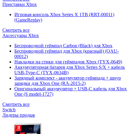
Приставки Xbox
Игровая консоль Xbox Series X 1TB (RRT-00011)
(GameReplay)
Смотреть все
Аксессуары Xbox
Беспроводной геймпад Carbon (Black) для Xbox
Беспроводной геймпад для Xbox (красный) (QAU-
00012)
Накладки на стики для геймпадов Xbox (TYX-0649)
Аккумуляторная батарея для Xbox Series S/X + кабель
USB-Type-C (TYX-0634B)
Зарядный комплект - аккумулятор геймпада + шнур
зарядки для Xbox One (RA-2015-2)
Оригинальный аккумулятор + USB-C кабель для Xbox
One (S model-1727)
Смотреть все
Switch
Лидеры продаж