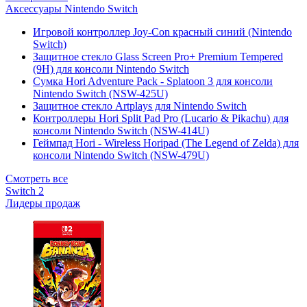
Аксессуары Nintendo Switch
Игровой контроллер Joy-Con красный синий (Nintendo
Switch)
Защитное стекло Glass Screen Pro+ Premium Tempered
(9H) для консоли Nintendo Switch
Сумка Hori Adventure Pack - Splatoon 3 для консоли
Nintendo Switch (NSW-425U)
Защитное стекло Artplays для Nintendo Switch
Контроллеры Hori Split Pad Pro (Lucario & Pikachu) для
консоли Nintendo Switch (NSW-414U)
Геймпад Hori - Wireless Horipad (The Legend of Zelda) для
консоли Nintendo Switch (NSW-479U)
Смотреть все
Switch 2
Лидеры продаж