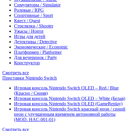
Симуляторы / Simulator
Ролевые / RPG
Спортивные / Sport
Квест / Quest
Стрелялки / Shooter
Ужасы / Horror
Игры для детей
Детективы / Detective
Экономические / Economic
Платформер / Platformer
Для вечеринок / Party
Конструктор
Смотреть все
Приставки Nintendo Switch
Игровая консоль Nintendo Switch OLED – Red / Blue
(Красно / Синяя)
Игровая консоль Nintendo Switch OLED – White (Белая)
Игровая консоль Nintendo Switch OLED (GameReplay)
Игровая консоль Nintendo Switch красный неон / синий
неон с улучшенным временем автономной работы
(MOD. HAC-001-01)
Смотреть все