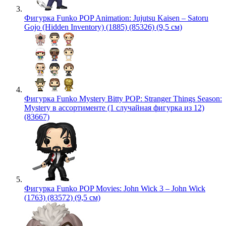
Фигурка Funko POP Animation: Jujutsu Kaisen – Satoru
Gojo (Hidden Inventory) (1885) (85326) (9,5 см)
Фигурка Funko Mystery Bitty POP: Stranger Things Season:
Mystery в ассортименте (1 случайная фигурка из 12)
(83667)
Фигурка Funko POP Movies: John Wick 3 – John Wick
(1763) (83572) (9,5 см)