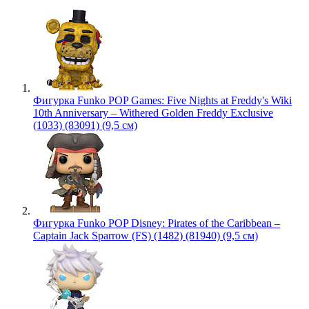
Фигурка Funko POP Games: Five Nights at Freddy's Wiki
10th Anniversary – Withered Golden Freddy Exclusive
(1033) (83091) (9,5 см)
Фигурка Funko POP Disney: Pirates of the Caribbean –
Captain Jack Sparrow (FS) (1482) (81940) (9,5 см)