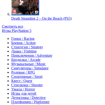
Death Stranding 2 – On the Beach (PS5)
Смотреть все
Игры PlayStation 5
Гонки / Racing
Боевик / Action
Стратегии / Strategy
Драки / Fighting
Приключения / Adventure
Бродилки / Arcade
Музыкальные / Music
Симуляторы / Simulator
Ролевые / RPG
Спортивные / Sport
Квест / Quest
Стрелялки / Shooter
Ужасы / Horror
Игры для детей
Детективы / Detective
Платформер / Platformer