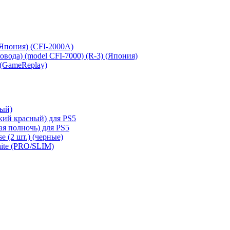
 (Япония) (CFI-2000A)
сковода) (model CFI-7000) (R-3) (Япония)
 (GameReplay)
ный)
кий красный) для PS5
ая полночь) для PS5
e (2 шт.) (черные)
hite (PRO/SLIM)