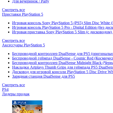
Для вечеринок / Party
Смотреть все
Приставки PlayStation 5
Игровая консоль Sony PlayStation 5 (PS5) Slim Disc White
Игровая консоль PlayStation 5 Pro - Digital Edition (без ди
Игровая приставка Sony PlayStation 5 Slim (с дисководом)
Смотреть все
Аксессуары PlayStation 5
Беспроводной контроллер DualSense для PS5 (оригиналь
Беспроводной геймпад DualSense - Cosmic Red (Космичес
Беспроводной контроллер DualSense Midnight Black (Черн
Накладки Artplays Thumb Grips для геймпада PS5 DualSens
Дисковод для игровой консоли PlayStation 5 Disc Drive W
Зарядная станция DualSense для PS5
Смотреть все
PS4
Лидеры продаж