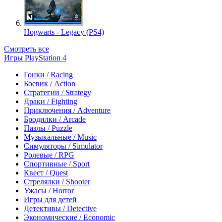
Hogwarts - Legacy (PS4)
Смотреть все
Игры PlayStation 4
Гонки / Racing
Боевик / Action
Стратегии / Strategy
Драки / Fighting
Приключения / Adventure
Бродилки / Arcade
Пазлы / Puzzle
Музыкальные / Music
Симуляторы / Simulator
Ролевые / RPG
Спортивные / Sport
Квест / Quest
Стрелялки / Shooter
Ужасы / Horror
Игры для детей
Детективы / Detective
Экономические / Economic