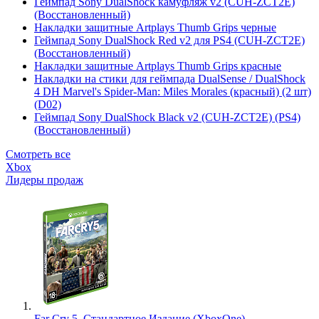
Геймпад Sony DualShock камуфляж v2 (CUH-ZCT2E)
(Восстановленный)
Накладки защитные Artplays Thumb Grips черные
Геймпад Sony DualShock Red v2 для PS4 (CUH-ZCT2E)
(Восстановленный)
Накладки защитные Artplays Thumb Grips красные
Накладки на стики для геймпада DualSense / DualShock
4 DH Marvel's Spider-Man: Miles Morales (красный) (2 шт)
(D02)
Геймпад Sony DualShock Black v2 (CUH-ZCT2E) (PS4)
(Восстановленный)
Смотреть все
Xbox
Лидеры продаж
Far Cry 5. Стандартное Издание (XboxOne)