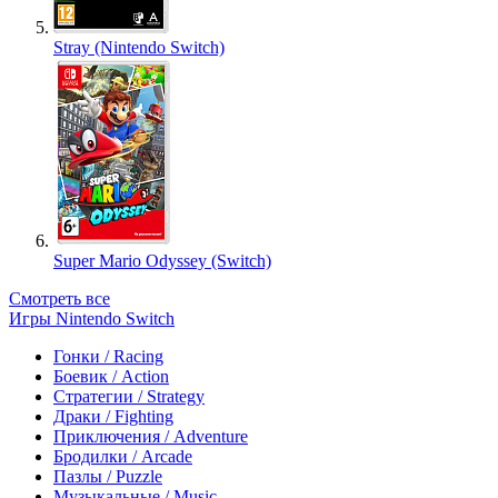
Stray (Nintendo Switch)
Super Mario Odyssey (Switch)
Смотреть все
Игры Nintendo Switch
Гонки / Racing
Боевик / Action
Стратегии / Strategy
Драки / Fighting
Приключения / Adventure
Бродилки / Arcade
Пазлы / Puzzle
Музыкальные / Music