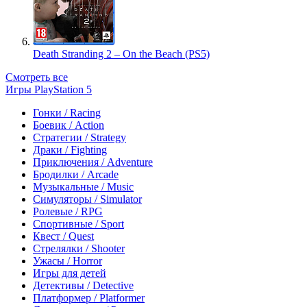
Death Stranding 2 – On the Beach (PS5)
Смотреть все
Игры PlayStation 5
Гонки / Racing
Боевик / Action
Стратегии / Strategy
Драки / Fighting
Приключения / Adventure
Бродилки / Arcade
Музыкальные / Music
Симуляторы / Simulator
Ролевые / RPG
Спортивные / Sport
Квест / Quest
Стрелялки / Shooter
Ужасы / Horror
Игры для детей
Детективы / Detective
Платформер / Platformer