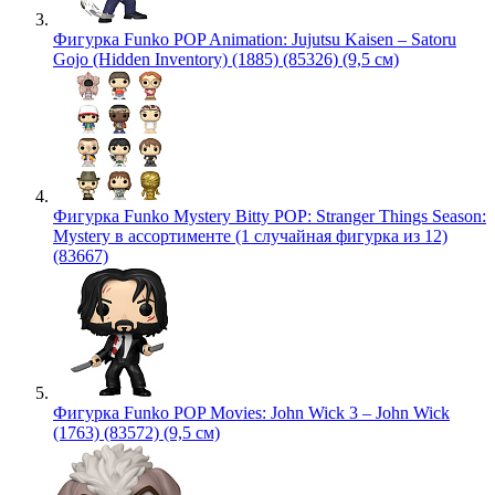
Фигурка Funko POP Animation: Jujutsu Kaisen – Satoru
Gojo (Hidden Inventory) (1885) (85326) (9,5 см)
Фигурка Funko Mystery Bitty POP: Stranger Things Season:
Mystery в ассортименте (1 случайная фигурка из 12)
(83667)
Фигурка Funko POP Movies: John Wick 3 – John Wick
(1763) (83572) (9,5 см)