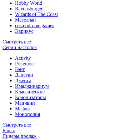
Hobby World
Ravensburger
Wizards of The Coast
Магеллан
сosmodrome games
Эврикус
Смотреть все
Серии настолок
Activity
Pokemon
Бэнг
Данетки
Дженга
Имаджинариум
Классические
Колонизаторы
Манчкин
Мафия
Монополия
Смотреть все
Funko
Лидеры продаж