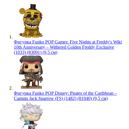
Фигурка Funko POP Games: Five Nights at Freddy's Wiki
10th Anniversary – Withered Golden Freddy Exclusive
(1033) (83091) (9,5 см)
Фигурка Funko POP Disney: Pirates of the Caribbean –
Captain Jack Sparrow (FS) (1482) (81940) (9,5 см)