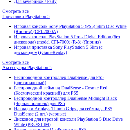
Для вечеринок / Party
Смотреть все
Приставки PlayStation 5
Игровая консоль Sony PlayStation 5 (PS5) Slim Disc White
(Япония) (CFI-2000A)
Игровая консоль PlayStation 5 Pro - Digital Edition (без
дисковода) (model CFI-7000) (R-3) (Япония)
Игровая приставка Sony PlayStation 5 Slim (с
дисководом) (GameReplay)
Смотреть все
Аксессуары PlayStation 5
Беспроводной контроллер DualSense для PS5
(оригинальный)
Беспроводной геймпад DualSense - Cosmic Red
(Космический красный) для PS5
Беспроводной контроллер DualSense Midnight Black
(Черная полночь) для PS5
Накладки Artplays Thumb Grips для геймпада PS5
DualSense (2 шт.) (черные)
Дисковод для игровой консоли PlayStation 5 Disc Drive
White (PRO/SLIM)
Зарядная станция DualSense для PS5