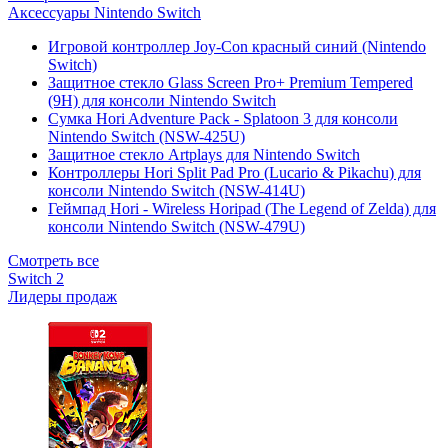
Аксессуары Nintendo Switch
Игровой контроллер Joy-Con красный синий (Nintendo
Switch)
Защитное стекло Glass Screen Pro+ Premium Tempered
(9H) для консоли Nintendo Switch
Сумка Hori Adventure Pack - Splatoon 3 для консоли
Nintendo Switch (NSW-425U)
Защитное стекло Artplays для Nintendo Switch
Контроллеры Hori Split Pad Pro (Lucario & Pikachu) для
консоли Nintendo Switch (NSW-414U)
Геймпад Hori - Wireless Horipad (The Legend of Zelda) для
консоли Nintendo Switch (NSW-479U)
Смотреть все
Switch 2
Лидеры продаж