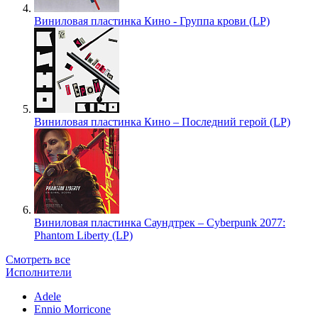
Виниловая пластинка Кино - Группа крови (LP)
Виниловая пластинка Кино – Последний герой (LP)
Виниловая пластинка Саундтрек – Cyberpunk 2077:
Phantom Liberty (LP)
Смотреть все
Исполнители
Adele
Ennio Morricone