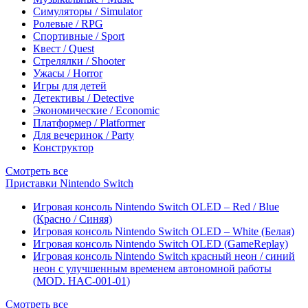
Симуляторы / Simulator
Ролевые / RPG
Спортивные / Sport
Квест / Quest
Стрелялки / Shooter
Ужасы / Horror
Игры для детей
Детективы / Detective
Экономические / Economic
Платформер / Platformer
Для вечеринок / Party
Конструктор
Смотреть все
Приставки Nintendo Switch
Игровая консоль Nintendo Switch OLED – Red / Blue
(Красно / Синяя)
Игровая консоль Nintendo Switch OLED – White (Белая)
Игровая консоль Nintendo Switch OLED (GameReplay)
Игровая консоль Nintendo Switch красный неон / синий
неон с улучшенным временем автономной работы
(MOD. HAC-001-01)
Смотреть все