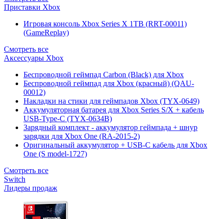
Приставки Xbox
Игровая консоль Xbox Series X 1TB (RRT-00011)
(GameReplay)
Смотреть все
Аксессуары Xbox
Беспроводной геймпад Carbon (Black) для Xbox
Беспроводной геймпад для Xbox (красный) (QAU-
00012)
Накладки на стики для геймпадов Xbox (TYX-0649)
Аккумуляторная батарея для Xbox Series S/X + кабель
USB-Type-C (TYX-0634B)
Зарядный комплект - аккумулятор геймпада + шнур
зарядки для Xbox One (RA-2015-2)
Оригинальный аккумулятор + USB-C кабель для Xbox
One (S model-1727)
Смотреть все
Switch
Лидеры продаж