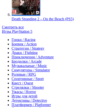
Death Stranding 2 – On the Beach (PS5)
Смотреть все
Игры PlayStation 5
Гонки / Racing
Боевик / Action
Стратегии / Strategy
Драки / Fighting
Приключения / Adventure
Бродилки / Arcade
Музыкальные / Music
Симуляторы / Simulator
Ролевые / RPG
Спортивные / Sport
Квест / Quest
Стрелялки / Shooter
Ужасы / Horror
Игры для детей
Детективы / Detective
Платформер / Platformer