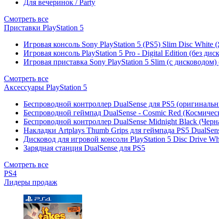
Для вечеринок / Party
Смотреть все
Приставки PlayStation 5
Игровая консоль Sony PlayStation 5 (PS5) Slim Disc White
Игровая консоль PlayStation 5 Pro - Digital Edition (без ди
Игровая приставка Sony PlayStation 5 Slim (с дисководом)
Смотреть все
Аксессуары PlayStation 5
Беспроводной контроллер DualSense для PS5 (оригиналь
Беспроводной геймпад DualSense - Cosmic Red (Космичес
Беспроводной контроллер DualSense Midnight Black (Черн
Накладки Artplays Thumb Grips для геймпада PS5 DualSens
Дисковод для игровой консоли PlayStation 5 Disc Drive W
Зарядная станция DualSense для PS5
Смотреть все
PS4
Лидеры продаж