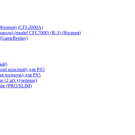
 (Япония) (CFI-2000A)
сковода) (model CFI-7000) (R-3) (Япония)
 (GameReplay)
ный)
кий красный) для PS5
ая полночь) для PS5
e (2 шт.) (черные)
hite (PRO/SLIM)