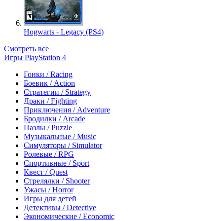
Hogwarts - Legacy (PS4)
Смотреть все
Игры PlayStation 4
Гонки / Racing
Боевик / Action
Стратегии / Strategy
Драки / Fighting
Приключения / Adventure
Бродилки / Arcade
Пазлы / Puzzle
Музыкальные / Music
Симуляторы / Simulator
Ролевые / RPG
Спортивные / Sport
Квест / Quest
Стрелялки / Shooter
Ужасы / Horror
Игры для детей
Детективы / Detective
Экономические / Economic