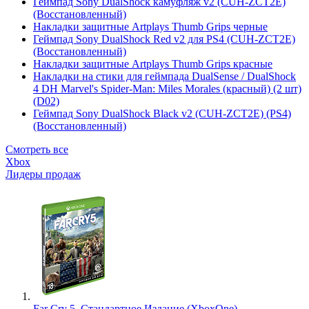
Геймпад Sony DualShock камуфляж v2 (CUH-ZCT2E)
(Восстановленный)
Накладки защитные Artplays Thumb Grips черные
Геймпад Sony DualShock Red v2 для PS4 (CUH-ZCT2E)
(Восстановленный)
Накладки защитные Artplays Thumb Grips красные
Накладки на стики для геймпада DualSense / DualShock
4 DH Marvel's Spider-Man: Miles Morales (красный) (2 шт)
(D02)
Геймпад Sony DualShock Black v2 (CUH-ZCT2E) (PS4)
(Восстановленный)
Смотреть все
Xbox
Лидеры продаж
Far Cry 5. Стандартное Издание (XboxOne)