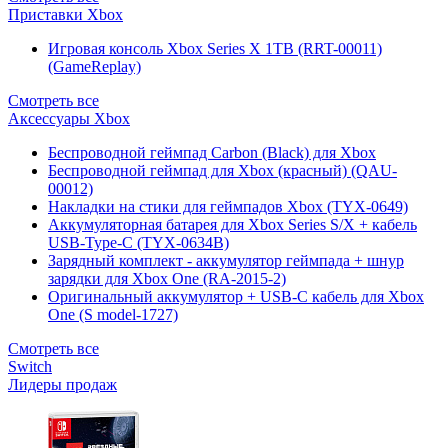
Приставки Xbox
Игровая консоль Xbox Series X 1TB (RRT-00011)
(GameReplay)
Смотреть все
Аксессуары Xbox
Беспроводной геймпад Carbon (Black) для Xbox
Беспроводной геймпад для Xbox (красный) (QAU-
00012)
Накладки на стики для геймпадов Xbox (TYX-0649)
Аккумуляторная батарея для Xbox Series S/X + кабель
USB-Type-C (TYX-0634B)
Зарядный комплект - аккумулятор геймпада + шнур
зарядки для Xbox One (RA-2015-2)
Оригинальный аккумулятор + USB-C кабель для Xbox
One (S model-1727)
Смотреть все
Switch
Лидеры продаж