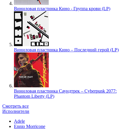
Виниловая пластинка Кино - Группа крови (LP)
Виниловая пластинка Кино – Последний герой (LP)
Виниловая пластинка Саундтрек – Cyberpunk 2077:
Phantom Liberty (LP)
Смотреть все
Исполнители
Adele
Ennio Morricone