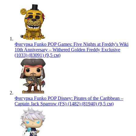
Фигурка Funko POP Games: Five Nights at Freddy's Wiki
10th Anniversary – Withered Golden Freddy Exclusive
(1033) (83091) (9,5 см)
Фигурка Funko POP Disney: Pirates of the Caribbean –
Captain Jack Sparrow (FS) (1482) (81940) (9,5 см)