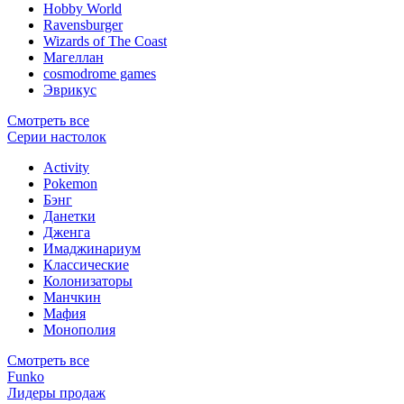
Hobby World
Ravensburger
Wizards of The Coast
Магеллан
сosmodrome games
Эврикус
Смотреть все
Серии настолок
Activity
Pokemon
Бэнг
Данетки
Дженга
Имаджинариум
Классические
Колонизаторы
Манчкин
Мафия
Монополия
Смотреть все
Funko
Лидеры продаж