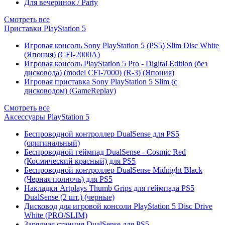
Для вечеринок / Party
Смотреть все
Приставки PlayStation 5
Игровая консоль Sony PlayStation 5 (PS5) Slim Disc White
(Япония) (CFI-2000A)
Игровая консоль PlayStation 5 Pro - Digital Edition (без
дисковода) (model CFI-7000) (R-3) (Япония)
Игровая приставка Sony PlayStation 5 Slim (с
дисководом) (GameReplay)
Смотреть все
Аксессуары PlayStation 5
Беспроводной контроллер DualSense для PS5
(оригинальный)
Беспроводной геймпад DualSense - Cosmic Red
(Космический красный) для PS5
Беспроводной контроллер DualSense Midnight Black
(Черная полночь) для PS5
Накладки Artplays Thumb Grips для геймпада PS5
DualSense (2 шт.) (черные)
Дисковод для игровой консоли PlayStation 5 Disc Drive
White (PRO/SLIM)
Зарядная станция DualSense для PS5