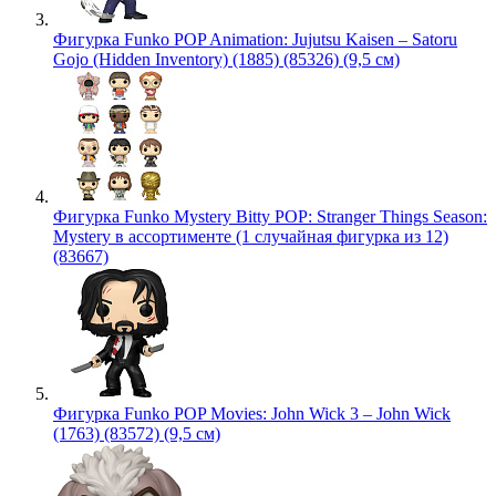
Фигурка Funko POP Animation: Jujutsu Kaisen – Satoru
Gojo (Hidden Inventory) (1885) (85326) (9,5 см)
Фигурка Funko Mystery Bitty POP: Stranger Things Season:
Mystery в ассортименте (1 случайная фигурка из 12)
(83667)
Фигурка Funko POP Movies: John Wick 3 – John Wick
(1763) (83572) (9,5 см)