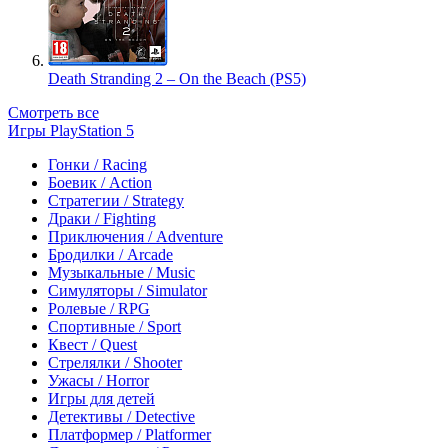
Death Stranding 2 – On the Beach (PS5)
Смотреть все
Игры PlayStation 5
Гонки / Racing
Боевик / Action
Стратегии / Strategy
Драки / Fighting
Приключения / Adventure
Бродилки / Arcade
Музыкальные / Music
Симуляторы / Simulator
Ролевые / RPG
Спортивные / Sport
Квест / Quest
Стрелялки / Shooter
Ужасы / Horror
Игры для детей
Детективы / Detective
Платформер / Platformer