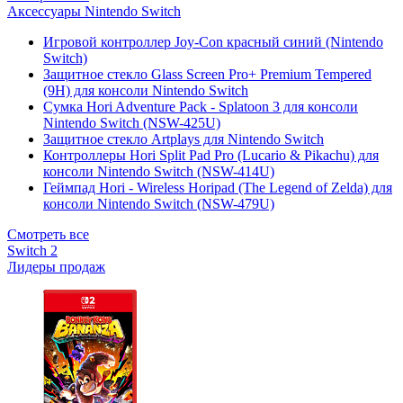
Аксессуары Nintendo Switch
Игровой контроллер Joy-Con красный синий (Nintendo
Switch)
Защитное стекло Glass Screen Pro+ Premium Tempered
(9H) для консоли Nintendo Switch
Сумка Hori Adventure Pack - Splatoon 3 для консоли
Nintendo Switch (NSW-425U)
Защитное стекло Artplays для Nintendo Switch
Контроллеры Hori Split Pad Pro (Lucario & Pikachu) для
консоли Nintendo Switch (NSW-414U)
Геймпад Hori - Wireless Horipad (The Legend of Zelda) для
консоли Nintendo Switch (NSW-479U)
Смотреть все
Switch 2
Лидеры продаж