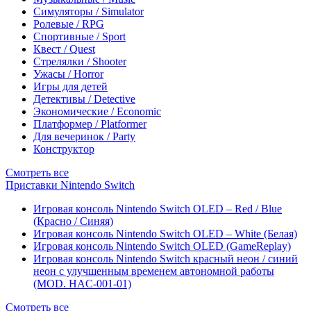
Симуляторы / Simulator
Ролевые / RPG
Спортивные / Sport
Квест / Quest
Стрелялки / Shooter
Ужасы / Horror
Игры для детей
Детективы / Detective
Экономические / Economic
Платформер / Platformer
Для вечеринок / Party
Конструктор
Смотреть все
Приставки Nintendo Switch
Игровая консоль Nintendo Switch OLED – Red / Blue
(Красно / Синяя)
Игровая консоль Nintendo Switch OLED – White (Белая)
Игровая консоль Nintendo Switch OLED (GameReplay)
Игровая консоль Nintendo Switch красный неон / синий
неон с улучшенным временем автономной работы
(MOD. HAC-001-01)
Смотреть все