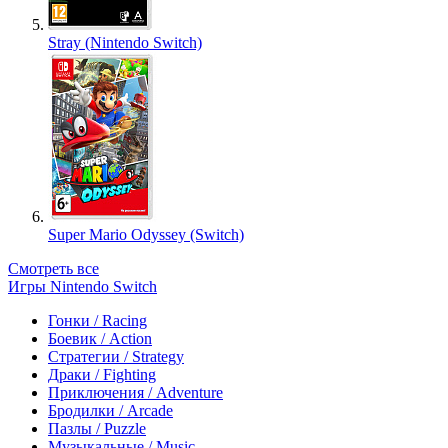
Stray (Nintendo Switch)
Super Mario Odyssey (Switch)
Смотреть все
Игры Nintendo Switch
Гонки / Racing
Боевик / Action
Стратегии / Strategy
Драки / Fighting
Приключения / Adventure
Бродилки / Arcade
Пазлы / Puzzle
Музыкальные / Music