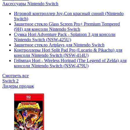
Аксессуары Nintendo Switch
Игровой контроллер Joy-Con красный синий (Nintendo
Switch)
Защитное стекло Glass Screen Pro+ Premium Tempered
(9H) для консоли Nintendo Switch
Сумка Hori Adventure Pack - Splatoon 3 для консоли
Nintendo Switch (NSW-425U)
Защитное стекло Artplays для Nintendo Switch
Контроллеры Hori Split Pad Pro (Lucario & Pikachu) для
консоли Nintendo Switch (NSW-414U)
Геймпад Hori - Wireless Horipad (The Legend of Zelda) для
консоли Nintendo Switch (NSW-479U)
Смотреть все
Switch 2
Лидеры продаж