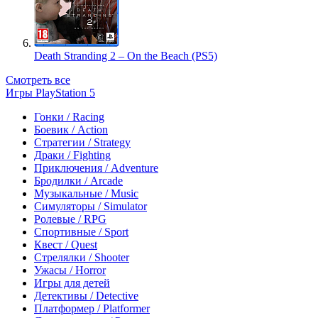
Death Stranding 2 – On the Beach (PS5)
Смотреть все
Игры PlayStation 5
Гонки / Racing
Боевик / Action
Стратегии / Strategy
Драки / Fighting
Приключения / Adventure
Бродилки / Arcade
Музыкальные / Music
Симуляторы / Simulator
Ролевые / RPG
Спортивные / Sport
Квест / Quest
Стрелялки / Shooter
Ужасы / Horror
Игры для детей
Детективы / Detective
Платформер / Platformer