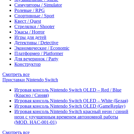
Симуляторы / Simulator
Ролевые / RPG
Спортивные / Sport
Квест / Quest
Стрелялки / Shooter
Ужасы / Horror
Игры для детей
Детективы / Detective
Экономические / Economic
Платформер / Platformer
Для вечеринок / Party
Конструктор
Смотреть все
Приставки Nintendo Switch
Игровая консоль Nintendo Switch OLED – Red / Blue
(Красно / Синяя)
Игровая консоль Nintendo Switch OLED – White (Белая)
Игровая консоль Nintendo Switch OLED (GameReplay)
Игровая консоль Nintendo Switch красный неон / синий
неон с улучшенным временем автономной работы
(MOD. HAC-001-01)
Смотреть все