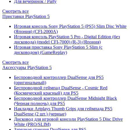
Для вечеринок / Party
Смотреть все
Приставки PlayStation 5
Игровая консоль Sony PlayStation 5 (PS5) Slim Disc White
(Япония) (CFI-2000A)
Игровая консоль PlayStation 5 Pro - Digital Edition (без
дисковода) (model CFI-7000) (R-3) (Япония)
Игровая приставка Sony PlayStation 5 Slim (с
дисководом) (GameReplay)
Смотреть все
Аксессуары PlayStation 5
Беспроводной контроллер DualSense для PS5
(оригинальный)
Беспроводной геймпад DualSense - Cosmic Red
(Космический красный) для PS5
Беспроводной контроллер DualSense Midnight Black
(Черная полночь) для PS5
Накладки Artplays Thumb Grips для геймпада PS5
DualSense (2 шт.) (черные)
Дисковод для игровой консоли PlayStation 5 Disc Drive
White (PRO/SLIM)
Зарядная станция DualSense для PS5