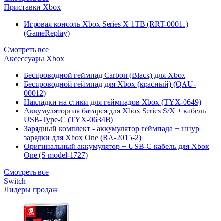
Приставки Xbox
Игровая консоль Xbox Series X 1TB (RRT-00011)
(GameReplay)
Смотреть все
Аксессуары Xbox
Беспроводной геймпад Carbon (Black) для Xbox
Беспроводной геймпад для Xbox (красный) (QAU-
00012)
Накладки на стики для геймпадов Xbox (TYX-0649)
Аккумуляторная батарея для Xbox Series S/X + кабель
USB-Type-C (TYX-0634B)
Зарядный комплект - аккумулятор геймпада + шнур
зарядки для Xbox One (RA-2015-2)
Оригинальный аккумулятор + USB-C кабель для Xbox
One (S model-1727)
Смотреть все
Switch
Лидеры продаж