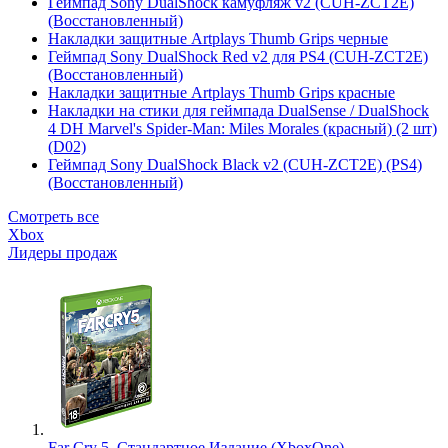
Геймпад Sony DualShock камуфляж v2 (CUH-ZCT2E)
(Восстановленный)
Накладки защитные Artplays Thumb Grips черные
Геймпад Sony DualShock Red v2 для PS4 (CUH-ZCT2E)
(Восстановленный)
Накладки защитные Artplays Thumb Grips красные
Накладки на стики для геймпада DualSense / DualShock
4 DH Marvel's Spider-Man: Miles Morales (красный) (2 шт)
(D02)
Геймпад Sony DualShock Black v2 (CUH-ZCT2E) (PS4)
(Восстановленный)
Смотреть все
Xbox
Лидеры продаж
Far Cry 5. Стандартное Издание (XboxOne)