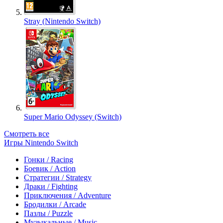
Stray (Nintendo Switch)
Super Mario Odyssey (Switch)
Смотреть все
Игры Nintendo Switch
Гонки / Racing
Боевик / Action
Стратегии / Strategy
Драки / Fighting
Приключения / Adventure
Бродилки / Arcade
Пазлы / Puzzle
Музыкальные / Music