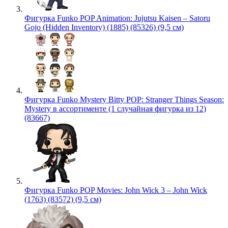
Фигурка Funko POP Animation: Jujutsu Kaisen – Satoru
Gojo (Hidden Inventory) (1885) (85326) (9,5 см)
Фигурка Funko Mystery Bitty POP: Stranger Things Season:
Mystery в ассортименте (1 случайная фигурка из 12)
(83667)
Фигурка Funko POP Movies: John Wick 3 – John Wick
(1763) (83572) (9,5 см)