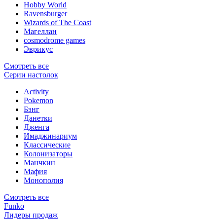
Hobby World
Ravensburger
Wizards of The Coast
Магеллан
сosmodrome games
Эврикус
Смотреть все
Серии настолок
Activity
Pokemon
Бэнг
Данетки
Дженга
Имаджинариум
Классические
Колонизаторы
Манчкин
Мафия
Монополия
Смотреть все
Funko
Лидеры продаж