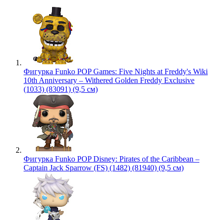
Фигурка Funko POP Games: Five Nights at Freddy's Wiki
10th Anniversary – Withered Golden Freddy Exclusive
(1033) (83091) (9,5 см)
Фигурка Funko POP Disney: Pirates of the Caribbean –
Captain Jack Sparrow (FS) (1482) (81940) (9,5 см)