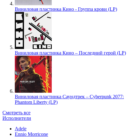
Виниловая пластинка Кино - Группа крови (LP)
Виниловая пластинка Кино – Последний герой (LP)
Виниловая пластинка Саундтрек – Cyberpunk 2077:
Phantom Liberty (LP)
Смотреть все
Исполнители
Adele
Ennio Morricone